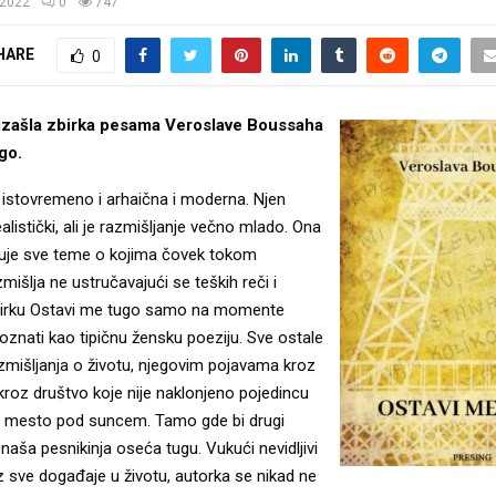
/2022
0
747
HARE
0
 izašla zbirka pesama Veroslave Boussaha
go.
 istovremeno i arhaična i moderna. Njen
alistički, ali je razmišljanje večno mlado. Ona
uje sve teme o kojima čovek tokom
mišlja ne ustručavajući se teških reči i
birku Ostavi me tugo samo na momente
nati kao tipičnu žensku poeziju. Sve ostale
zmišljanja o životu, njegovim pojavama kroz
i kroz društvo koje nije naklonjeno pojedincu
oje mesto pod suncem. Tamo gde bi drugi
, naša pesnikinja oseća tugu. Vukući nevidljivi
z sve događaje u životu, autorka se nikad ne