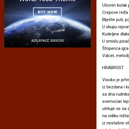
Ušoren kutak
Crepove ređa 
Blješte puti, 
U skupu ispran
KudeIjine dlak
U smislu pisa
Štoperica igra
Valcer, melodi
HRABROST
Visoko je prh
iz bezdana i k
sa dna rudnik
svemoćan lept
utrkuje se sa 
na vidiku ništa
iz nestašne ol