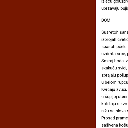
izleću goluždr
ubrzavaju buj
DOM
Susretoh sanak
izbrojah cvetić
spasoh pčelu 
uzdrhta srce, 
Smiraj hoda, 
skakuću svici
zbrajaju polju
u belom rupcu
Kvrcaju zvuci,
u šupljoj steni
kotrljaju se ž
nižu se slova 
Prosed pramen
sašivena košu