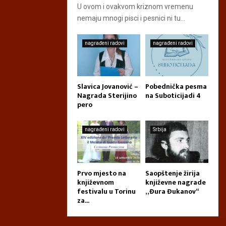
U ovom i ovakvom kriznom vremenu
nemaju mnogi pisci i pesnici ni tu...
nagrađeni radovi
nagrađeni radovi
Slavica Jovanović –
Pobednička pesma
Nagrada Sterijino
na Suboticijadi 4
pero
nagrađeni radovi
Srbija
Prvo mjesto na
Saopštenje žirija
književnom
književne nagrade
festivalu u Torinu
„Đura Đukanov“
za...