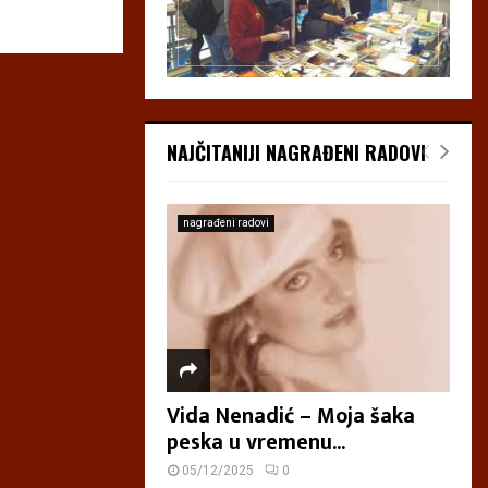
NAJČITANIJI NAGRAĐENI RADOVI
nagrađeni radovi
Vida Nenadić – Moja šaka
peska u vremenu...
05/12/2025
0