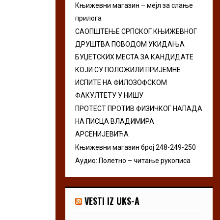
Књижевни магазин – мејл за слање
r
R
прилога
:
C
САОПШТЕЊЕ СРПСКОГ КЊИЖЕВНОГ
ДРУШТВА ПОВОДОМ УКИДАЊА
H
БУЏЕТСКИХ МЕСТА ЗА КАНДИДАТЕ
КОЈИ СУ ПОЛОЖИЛИ ПРИЈЕМНЕ
ИСПИТЕ НА ФИЛОЗОФСКОМ
ФАКУЛТЕТУ У НИШУ
ПРОТЕСТ ПРОТИВ ФИЗИЧКОГ НАПАДА
НА ПИСЦА ВЛАДИМИРА
АРСЕНИЈЕВИЋА
Књижевни магазин број 248-249-250
Аудио: Полетно – читање рукописа
VESTI IZ UKS-A