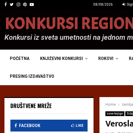
Facebook
Twitter
Instagram
Pinterest
Youtube
08/08/2026
Sign
KONKURSI REGIO
Konkursi iz sveta umetnosti na jednom 
POČETNA
KNJIŽEVNI KONKURSI
ROKOVI
R
PRESING IZDAVAŠTVO
DRUŠTVENE MREŽE
Home
zemlja
nove knjige
Srbi
Verosl
FACEBOOK
LIKE