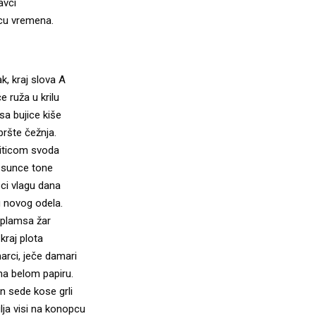
avci
icu vremena.
, kraj slova A
e ruža u krilu
sa bujice kiše
pršte čežnja.
viticom svoda
, sunce tone
pci vlagu dana
 novog odela.
 plamsa žar
 kraj plota
marci, ječe damari
na belom papiru.
 sede kose grli
lja visi na konopcu