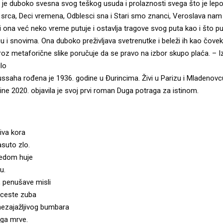
je duboko svesna svog teškog usuda i prolaznosti svega što je lepo.
 srca, Deci vremena, Odblesci sna i Stari smo znanci, Veroslava nam 
i ona već neko vreme putuje i ostavlja tragove svog puta kao i što pu
u i snovima. Ona duboko preživljava svetrenutke i beleži ih kao čove
roz metaforične slike poručuje da se pravo na izbor skupo plaća. – I
lo
saha rođena je 1936. godine u Đurincima. Živi u Parizu i Mladenovcu
ne 2020. objavila je svoj prvi roman Duga potraga za istinom.
iva kora
asuto zlo.
redom huje
u.
, penušave misli
e ceste zuba
nezajažljivog bumbara
 ga mrve.