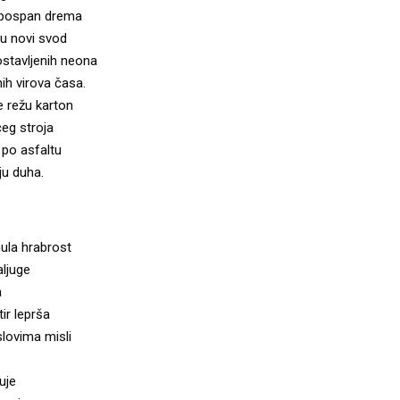
 pospan drema
u novi svod
postavljenih neona
ih virova časa.
e režu karton
ćeg stroja
 po asfaltu
ju duha.
nula hrabrost
aljuge
a
ir leprša
slovima misli
uje