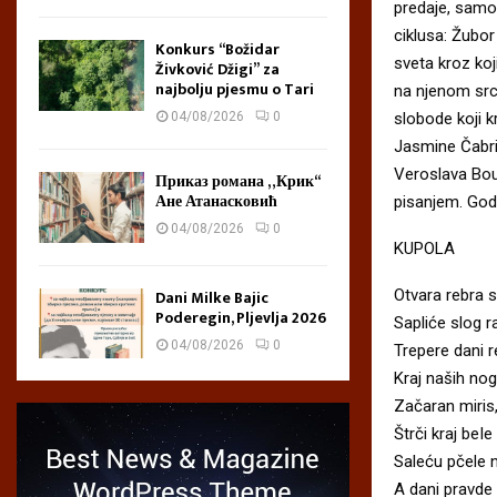
predaje, samo 
ciklusa: Žubor
Konkurs “Božidar
sveta kroz koj
Živković Džigi” za
najbolju pjesmu o Tari
na njenom src
slobode koji k
04/08/2026
0
Jasmine Čabri
Veroslava Bous
Приказ романа „Крик“
Ане Атанасковић
pisanjem. Godi
04/08/2026
0
KUPOLA
Otvara rebra s
Dani Milke Bajic
Poderegin, Pljevlja 2026
Sapliće slog r
04/08/2026
0
Trepere dani 
Kraj naših nog
Začaran miris
Štrči kraj beI
Saleću pčele 
A dani pravde