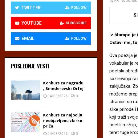
by
KR
20/08
TWITTER
FOLLOW
S
YOUTUBE
SUBSCRIBE
Iz štampe je
EMAIL
FOLLOW
Ostavi me, tu
Ova poezija je
vokabular je re
POSLEDNJE VESTI
poetski obrađ
sazrevanja raz
Konkurs za nagradu
zaključaka. Z
„Smederevski Orfej“
možemo prepoz
04/08/2026
0
stranice su ra
slike prirode 
Konkurs za najbolju
koji traži sv
neobjavljenu zbirku
osetili mržnju
priča
teret tuge kro
04/08/2026
0