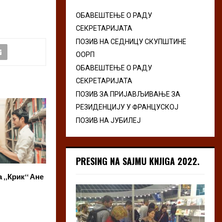
ОБАВЕШТЕЊЕ О РАДУ
СЕКРЕТАРИЈАТА
ПОЗИВ НА СЕДНИЦУ СКУПШТИНЕ
ООРП
ОБАВЕШТЕЊЕ О РАДУ
СЕКРЕТАРИЈАТА
ПОЗИВ ЗА ПРИЈАВЉИВАЊЕ ЗА
РЕЗИДЕНЦИЈУ У ФРАНЦУСКОЈ
ПОЗИВ НА ЈУБИЛЕЈ
PRESING NA SAJMU KNJIGA 2022.
 „Крик“ Ане
Poetum otvara konkurs za
Uži izbor 12. Pre
zbornik kratkih priča
konkursa za najb
neobjavljenu zb