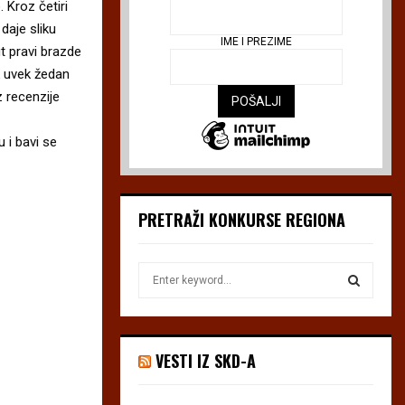
 Kroz četiri
daje sliku
IME I PREZIME
t pravi brazde
k uvek žedan
z recenzije
 i bavi se
PRETRAŽI KONKURSE REGIONA
S
e
a
S
r
c
E
VESTI IZ SKD-A
h
f
A
o