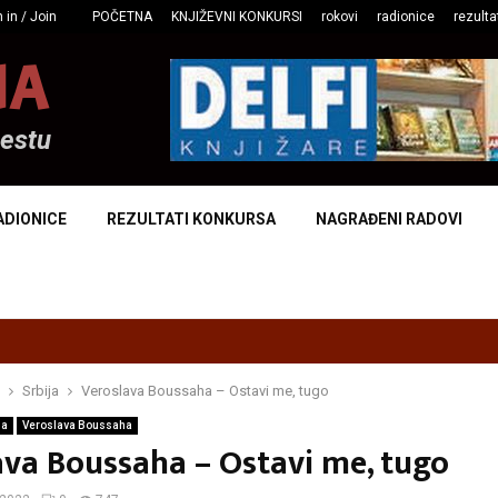
 in / Join
POČETNA
KNJIŽEVNI KONKURSI
rokovi
radionice
rezulta
NA
mestu
ADIONICE
REZULTATI KONKURSA
NAGRAĐENI RADOVI
Srbija
Veroslava Boussaha – Ostavi me, tugo
ja
Veroslava Boussaha
ava Boussaha – Ostavi me, tugo