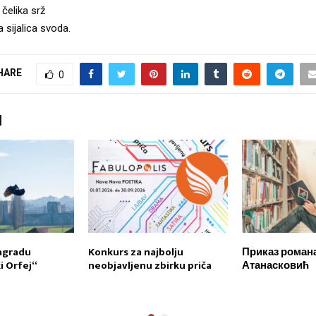
 čelika srž
 sijalica svoda.
HARE
0
I
agradu
Konkurs za najbolju
Приказ романа
 Orfej“
neobjavljenu zbirku priča
Атанасковић