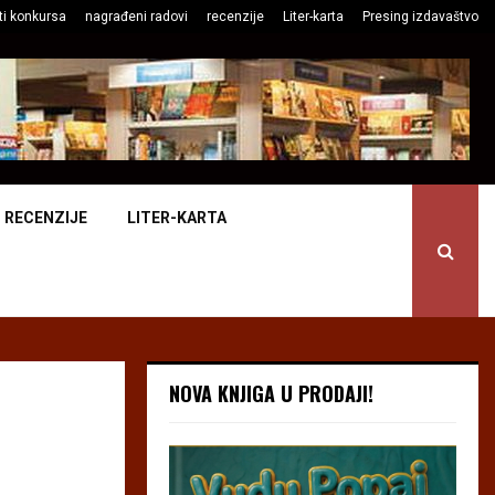
ti konkursa
nagrađeni radovi
recenzije
Liter-karta
Presing izdavaštvo
RECENZIJE
LITER-KARTA
NOVA KNJIGA U PRODAJI!