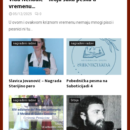
vremenu...
05/12/2025
0
U ovom i ovakvom kriznom vremenu nemaju mnogi pisci i
pesnici ni tu...
nagrađeni radovi
nagrađeni radovi
Slavica Jovanović – Nagrada
Pobednička pesma na
Sterijino pero
Suboticijadi 4
nagrađeni radovi
Srbija