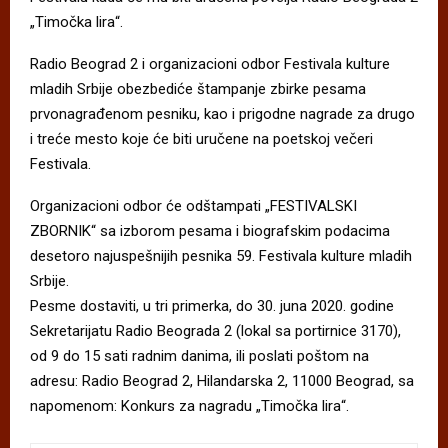
„Timočka lira“.
Radio Beograd 2 i organizacioni odbor Festivala kulture
mladih Srbije obezbediće štampanje zbirke pesama
prvonagrađenom pesniku, kao i prigodne nagrade za drugo
i treće mesto koje će biti uručene na poetskoj večeri
Festivala.
Organizacioni odbor će odštampati „FESTIVALSKI
ZBORNIK“ sa izborom pesama i biografskim podacima
desetoro najuspešnijih pesnika 59. Festivala kulture mladih
Srbije.
Pesme dostaviti, u tri primerka, do 30. juna 2020. godine
Sekretarijatu Radio Beograda 2 (lokal sa portirnice 3170),
od 9 do 15 sati radnim danima, ili poslati poštom na
adresu: Radio Beograd 2, Hilandarska 2, 11000 Beograd, sa
napomenom: Konkurs za nagradu „Timočka lira“.