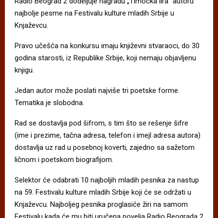
Radio Beograd 2 dodeljuje nagradu „Timočka lira“ autoru
najbolje pesme na Festivalu kulture mladih Srbije u
Knjaževcu.
Pravo učešća na konkursu imaju književni stvaraoci, do 30
godina starosti, iz Republike Srbije, koji nemaju objavljenu
knjigu.
Jedan autor može poslati najviše tri poetske forme.
Tematika je slobodna.
Rad se dostavlja pod šifrom, s tim što se rešenje šifre
(ime i prezime, tačna adresa, telefon i imejl adresa autora)
dostavlja uz rad u posebnoj koverti, zajedno sa sažetom
ličnom i poetskom biografijom.
Selektor će odabrati 10 najboljih mladih pesnika za nastup
na 59. Festivalu kulture mladih Srbije koji će se održati u
Knjaževcu. Najboljeg pesnika proglasiće žiri na samom
Festivalu kada će mu biti uručena povelja Radio Beograda 2