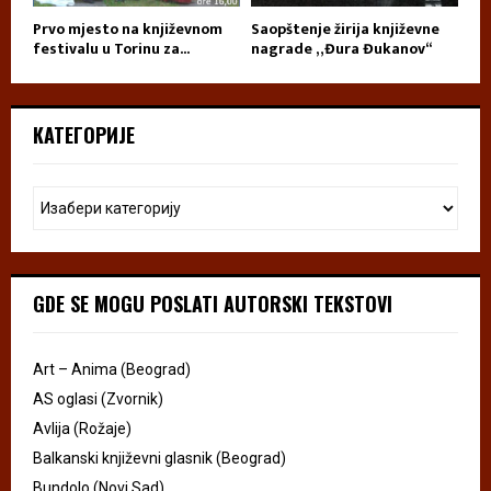
Prvo mjesto na književnom
Saopštenje žirija književne
festivalu u Torinu za...
nagrade „Đura Đukanov“
КАТЕГОРИЈЕ
GDE SE MOGU POSLATI AUTORSKI TEKSTOVI
Art – Anima (Beograd)
AS oglasi (Zvornik)
Avlija (Rožaje)
Balkanski književni glasnik (Beograd)
Bundolo (Novi Sad)