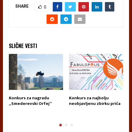
SHARE
0
SLIČNE VESTI
za
Konkurs za nagradu
Konkurs za najbolju
K
„Smederevski Orfej“
neobjavljenu zbirku priča
D
T