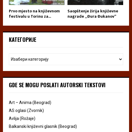
Prvo mjesto na književnom
Saopštenje žirija književne
festivalu u Torinu za...
nagrade „Đura Đukanov“
КАТЕГОРИЈЕ
GDE SE MOGU POSLATI AUTORSKI TEKSTOVI
Art – Anima (Beograd)
AS oglasi (Zvornik)
Avlija (Rožaje)
Balkanski književni glasnik (Beograd)