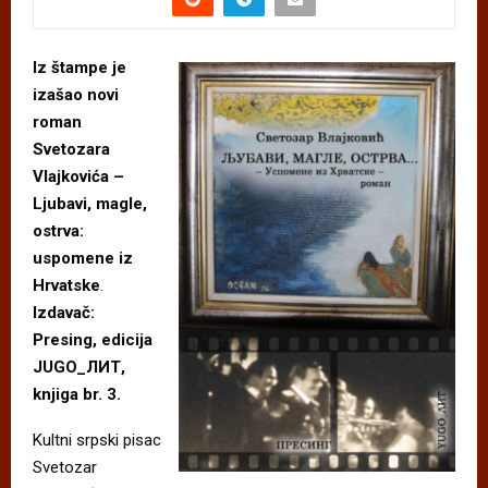
Iz štampe je
izašao novi
roman
Svetozara
Vlajkovića –
Ljubavi, magle,
ostrva:
uspomene iz
Hrvatske
.
Izdavač:
Presing, edicija
JUGO_ЛИТ,
knjiga br. 3.
Kultni srpski pisac
Svetozar