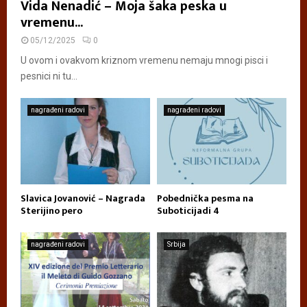
Vida Nenadić – Moja šaka peska u
vremenu...
05/12/2025
0
U ovom i ovakvom kriznom vremenu nemaju mnogi pisci i
pesnici ni tu...
nagrađeni radovi
nagrađeni radovi
Slavica Jovanović – Nagrada
Pobednička pesma na
Sterijino pero
Suboticijadi 4
nagrađeni radovi
Srbija