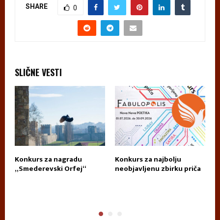
SHARE
0
SLIČNE VESTI
Konkurs za nagradu
Konkurs za najbolju
П
„Smederevski Orfej“
neobjavljenu zbirku priča
А