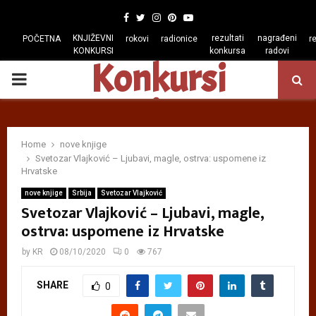
Facebook
Twitter
Instagram
Pinterest
Youtube
KNJIŽEVNI
rezultati
nagrađeni
POČETNA
rokovi
radionice
r
KONKURSI
konkursa
radovi
Konkursi
PRIMARY
regiona
MENU
Home
nove knjige
Svetozar Vlajković – Ljubavi, magle, ostrva: uspomene iz
Hrvatske
nove knjige
Srbija
Svetozar Vlajković
Svetozar Vlajković – Ljubavi, magle,
ostrva: uspomene iz Hrvatske
by
KR
08/10/2020
0
767
SHARE
0