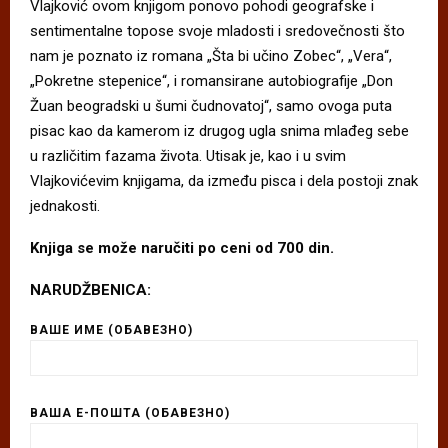
Vlajković ovom knjigom ponovo pohodi geografske i
sentimentalne topose svoje mladosti i sredovečnosti što
nam je poznato iz romana „Šta bi učino Zobec“, „Vera“,
„Pokretne stepenice“, i romansirane autobiografije „Don
Žuan beogradski u šumi čudnovatoj“, samo ovoga puta
pisac kao da kamerom iz drugog ugla snima mlađeg sebe
u različitim fazama života. Utisak je, kao i u svim
Vlajkovićevim knjigama, da između pisca i dela postoji znak
jednakosti.
Knjiga se može naručiti po ceni od 700 din.
NARUDŽBENICA:
ВАШЕ ИМЕ (ОБАВЕЗНО)
ВАША Е-ПОШТА (ОБАВЕЗНО)