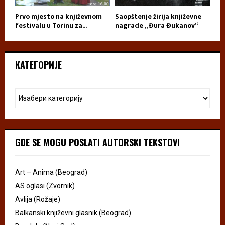
Prvo mjesto na književnom
Saopštenje žirija književne
festivalu u Torinu za...
nagrade „Đura Đukanov“
КАТЕГОРИЈЕ
GDE SE MOGU POSLATI AUTORSKI TEKSTOVI
Art – Anima (Beograd)
AS oglasi (Zvornik)
Avlija (Rožaje)
Balkanski književni glasnik (Beograd)