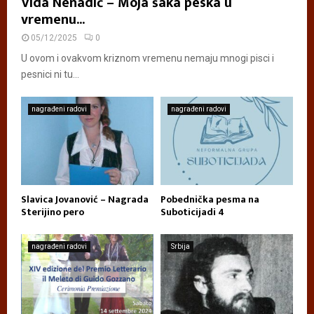
Vida Nenadić – Moja šaka peska u
vremenu...
05/12/2025
0
U ovom i ovakvom kriznom vremenu nemaju mnogi pisci i
pesnici ni tu...
nagrađeni radovi
nagrađeni radovi
Slavica Jovanović – Nagrada
Pobednička pesma na
Sterijino pero
Suboticijadi 4
nagrađeni radovi
Srbija