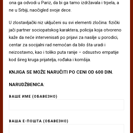
ona ga odvodi u Pariz, da bi ga tamo izdržavala i trpela, a
ne u Srbiji, naočigled svoje dece.
U zlostavljački niz uključeni su svi elementi zločina: fizički
jači partner sociopatskog karaktera, policija koja otvoreno
kaže da neće intervenisati po prijavi za nasilje u porodici,
centar za socijalni rad nemoćan da bilo šta uradi i
neizostavno, kao i toliko puta ranije – odsustvo empatije
kod šireg kruga prijatelja, rođaka i komšija.
KNJIGA SE MOŽE NARUČITI PO CENI OD 600 DIN.
NARUDŽBENICA
:
ВАШЕ ИМЕ (ОБАВЕЗНО)
ВАША Е-ПОШТА (ОБАВЕЗНО)