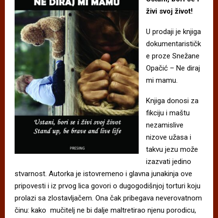
živi svoj život!
U prodaji je knjiga
dokumentarističk
e proze Snežane
Opačić – Ne diraj
mi mamu.
Knjiga donosi za
fikciju i maštu
nezamislive
nizove užasa i
takvu jezu može
izazvati jedino
stvarnost. Autorka je istovremeno i glavna junakinja ove
pripovesti i iz prvog lica govori o dugogodišnjoj torturi koju
prolazi sa zlostavljačem. Ona čak pribegava neverovatnom
činu: kako mučitelj ne bi dalje maltretirao njenu porodicu,