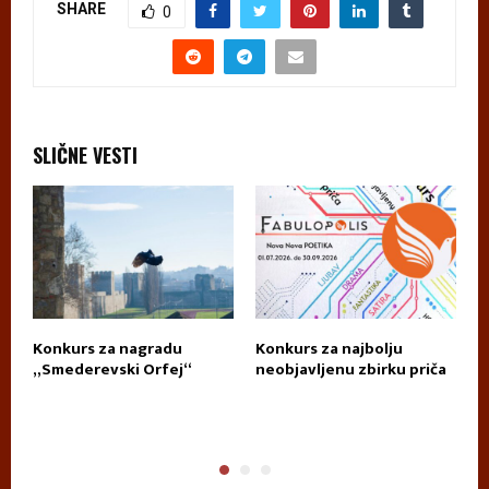
SHARE
0
SLIČNE VESTI
Konkurs za nagradu
Konkurs za najbolju
П
„Smederevski Orfej“
neobjavljenu zbirku priča
А