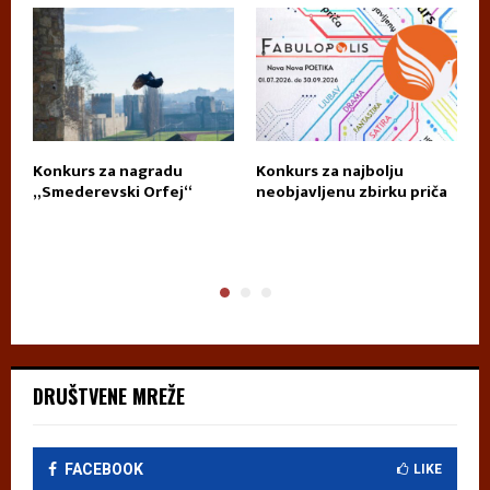
Konkurs za nagradu
Konkurs za najbolju
П
„Smederevski Orfej“
neobjavljenu zbirku priča
А
DRUŠTVENE MREŽE
FACEBOOK
LIKE