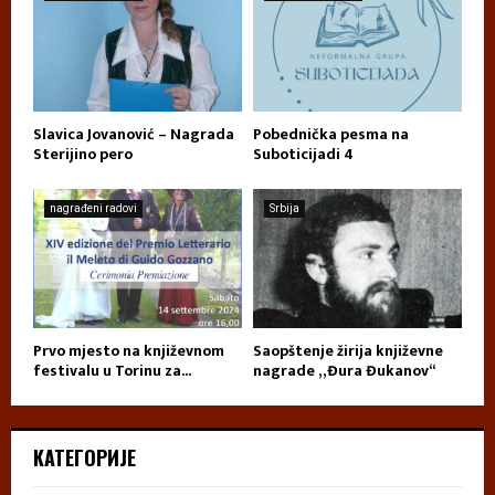
Slavica Jovanović – Nagrada
Pobednička pesma na
Sterijino pero
Suboticijadi 4
nagrađeni radovi
Srbija
Prvo mjesto na književnom
Saopštenje žirija književne
festivalu u Torinu za...
nagrade „Đura Đukanov“
КАТЕГОРИЈЕ