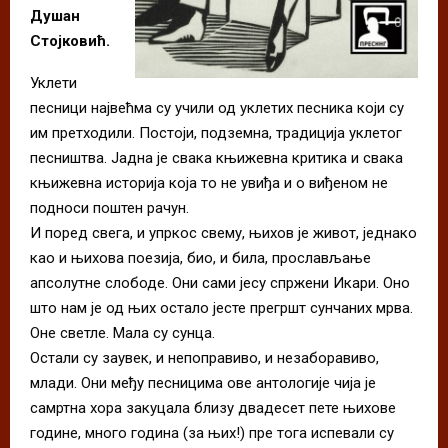
Душан
Стојковић.
Уклети
песници највећма су учили од уклетих песника који су
им претходили. Постоји, подземна, традиција уклетог
песништва. Јадна је свака књижевна критика и свака
књижевна историја која то не увиђа и о виђеном не
подноси поштен рачун.
И поред свега, и упркос свему, њихов је живот, једнако
као и њихова поезија, био, и била, прослављање
апсолутне слободе. Они сами јесу спржени Икари. Оно
што нам је од њих остало јесте прегршт сунчаних мрва.
Оне светле. Мала су сунца.
Остали су заувек, и непоправиво, и незаборавиво,
млади. Они међу песницима ове антологије чија је
самртна хора закуцала близу двадесет пете њихове
године, много година (за њих!) пре тога испевали су