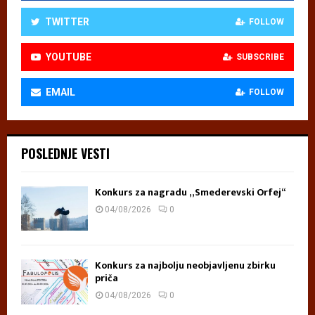
TWITTER
FOLLOW
YOUTUBE
SUBSCRIBE
EMAIL
FOLLOW
POSLEDNJE VESTI
Konkurs za nagradu „Smederevski Orfej“
04/08/2026
0
Konkurs za najbolju neobjavljenu zbirku
priča
04/08/2026
0