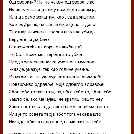
Одговорити? Не, не чекам одговора глас.
Не знам чак ни да ли у помоћ да зовем ја,
Или да само вриштим, као луда вриштим,
Као осуђеник, читаве ноћи и целога дана.
Та ствар нечувена, грозна што вас убија,
Верујете ли да бива
Ствар могућа на коју се навићи да?
Тај бол, Боже мој, тај бол што убија..
Пред којим се кинеска уметност мучења
Указује, указује, тек као године учења,
И никоме се не указује видљивим, осим теби,
Поверљиво здравље, моје одбегло здравље!
Због тебе то вриштим, ах, због тебе то, због тебе!
Зашто се, ако ме чујеш, не вратиш, зашто не?
Зашто остављаш да тако патим, реци ми зашто
Или је то освета твоја због тога некада што
Никада, обично здравље, не мислих на тебе.