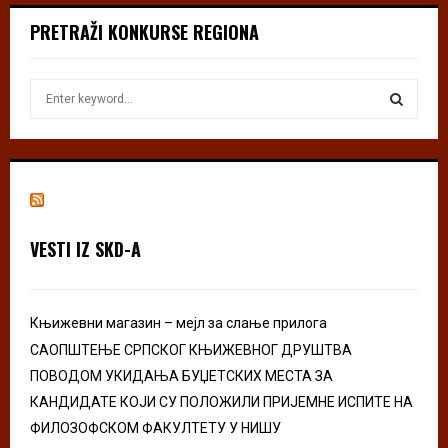
PRETRAŽI KONKURSE REGIONA
S
e
a
S
r
c
E
h
f
A
o
VESTI IZ SKD-A
r
R
:
C
Књижевни магазин – мејл за слање прилога
H
САОПШТЕЊЕ СРПСКОГ КЊИЖЕВНОГ ДРУШТВА
ПОВОДОМ УКИДАЊА БУЏЕТСКИХ МЕСТА ЗА
КАНДИДАТЕ КОЈИ СУ ПОЛОЖИЛИ ПРИЈЕМНЕ ИСПИТЕ НА
ФИЛОЗОФСКОМ ФАКУЛТЕТУ У НИШУ