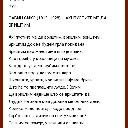
фуј!
САБИН СИКО (1913–1928) – АХ! ПУСТИТЕ МЕ ДА
ВРИШТИМ
Ах! пустите ме да вриштим, вриштим, вриштим…
Вриштим док не будем грла покидана!
Вриштим као животиња што је клана,
Као гвожђе у ковачници на мукама,
Као дрво уједено зубима тестере,
Као окно под длетом стаклара…
Шкрипати, урлати, кркљати! Није ме брига
Што ће то преплашити људе. Желим
Да вриштим највише што се вриштати дâ.
Људи? Не знате која даљина ме од њих дели,
Колико мало постоје, када вас дере
Тај бол што јединим на свету чини вас?
Са њим се самује, у тамници се ништи.