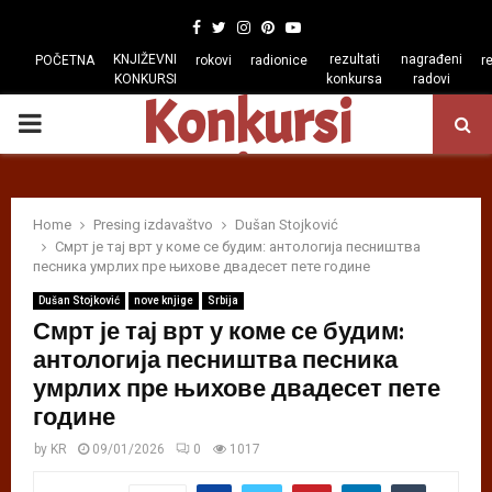
Facebook
Twitter
Instagram
Pinterest
Youtube
KNJIŽEVNI
rezultati
nagrađeni
POČETNA
rokovi
radionice
r
KONKURSI
konkursa
radovi
Konkursi
PRIMARY
regiona
MENU
Home
Presing izdavaštvo
Dušan Stojković
Смрт је тај врт у коме се будим: антологија песништва
песника умрлих пре њихове двадесет пете године
Dušan Stojković
nove knjige
Srbija
Смрт је тај врт у коме се будим:
антологија песништва песника
умрлих пре њихове двадесет пете
године
by
KR
09/01/2026
0
1017