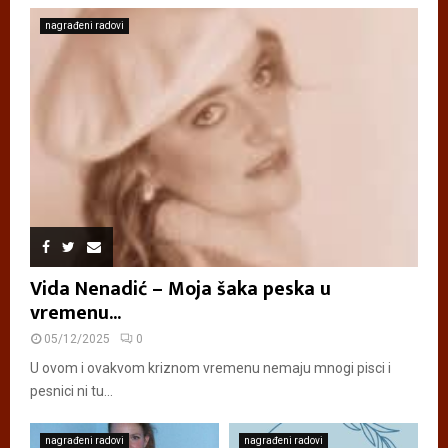
nagrađeni radovi
Vida Nenadić – Moja šaka peska u
vremenu...
05/12/2025
0
U ovom i ovakvom kriznom vremenu nemaju mnogi pisci i
pesnici ni tu...
nagrađeni radovi
nagrađeni radovi