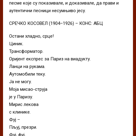
песме које су показивале, и доказивале, да прави и
аутентични песници несумњиво јесу.
СРЕЧКО КОСОВЕЛ (1904–1926) – КОНС: АБЦ
Остани хладно, срце!
Циник.
Трансформатор.
Оријент експрес за Париз на виадукту.
Ланци на рукама.
Аутомобили теку.
Ја не могу.
Моја мисао-струја
је у Паризу.
Мирис лекова
с клинике.
Фуј –
Пљуј, презри.
Фуј, фуј,