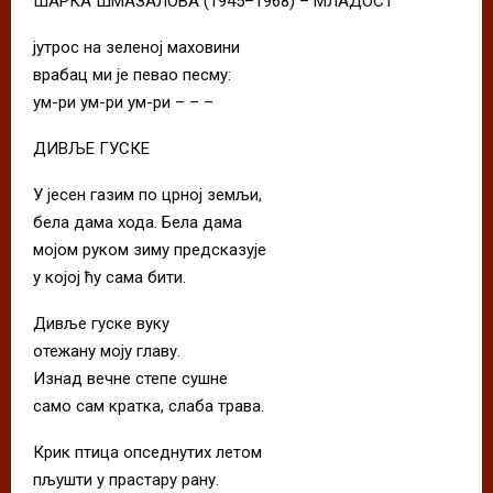
ШАРКА ШМАЗАЛОВА (1945–1968) – МЛАДОСТ
јутрос на зеленој маховини
врабац ми је певао песму:
ум-ри ум-ри ум-ри – – –
ДИВЉЕ ГУСКЕ
У јесен газим по црној земљи,
бела дама хода. Бела дама
мојом руком зиму предсказује
у којој ћу сама бити.
Дивље гуске вуку
отежану моју главу.
Изнад вечне степе сушне
само сам кратка, слаба трава.
Крик птица опседнутих летом
пљушти у прастару рану.