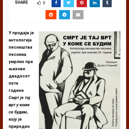
SHARE
0
У продаји је
антологија
песништва
песника
умрлих пре
њихове
двадесет
пете
године
Смрт је тај
врт у коме
се будим
,
коју је
приредио