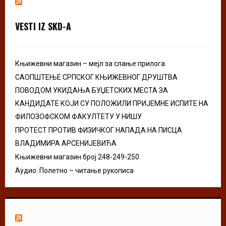
f
A
o
VESTI IZ SKD-A
r
R
:
C
Књижевни магазин – мејл за слање прилога
H
САОПШТЕЊЕ СРПСКОГ КЊИЖЕВНОГ ДРУШТВА
ПОВОДОМ УКИДАЊА БУЏЕТСКИХ МЕСТА ЗА
КАНДИДАТЕ КОЈИ СУ ПОЛОЖИЛИ ПРИЈЕМНЕ ИСПИТЕ НА
ФИЛОЗОФСКОМ ФАКУЛТЕТУ У НИШУ
ПРОТЕСТ ПРОТИВ ФИЗИЧКОГ НАПАДА НА ПИСЦА
ВЛАДИМИРА АРСЕНИЈЕВИЋА
Књижевни магазин број 248-249-250
Аудио: Полетно – читање рукописа