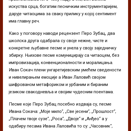
искуства срца, богатим песничким инструментаријем,
дарује читаоцима за сваку прилику у којој сентимент
има главну реч.
Како у поговору наводи рецензент Перо Зубац, два
школска друга одабрала су своје нежне, чисте и
конкретне љубавне песме и унела у своју заједничку
збирку. Њихове песме комуницирају са читаоцем, без
импровизација, конвенционалности и моралицања.
Иван Сокач плени унгаретијевским умећем сведености
и нивелирањем емоције а Иван Лаловић својом
шифрованом метафориком и урбаним и бираним
језиком свакодневља и својим чудесним поентамa.
Песме које Перо Зубац посебно издваја су, песме
Ивана Сокача: „Моје мило“, „Све јесени“, „Прошлост“,
„Плачем твоје сузе“, „Роса“, „Двоје“ и „Анђео“ а у
одабиру песама Ивана Лаловића то су: „Часовник“,