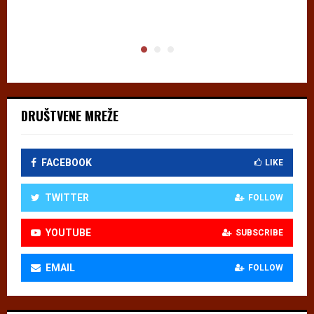
DRUŠTVENE MREŽE
FACEBOOK
LIKE
TWITTER
FOLLOW
YOUTUBE
SUBSCRIBE
EMAIL
FOLLOW