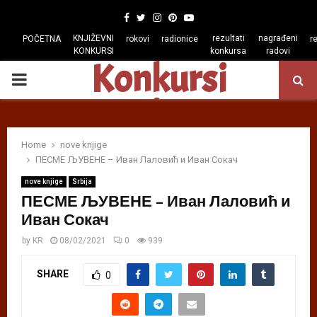
Facebook
Twitter
Instagram
Pinterest
Youtube
KNJIŽEVNI
rezultati
nagrađeni
POČETNA
rokovi
radionice
r
KONKURSI
konkursa
radovi
Konkursi
PRIMARY
regiona
MENU
Home
nove knjige
ПЕСМЕ ЉУВЕНЕ – Иван Лаловић и Иван Сокач
nove knjige
Srbija
ПЕСМЕ ЉУВЕНЕ – Иван Лаловић и
Иван Сокач
by
KR
08/02/2021
0
939
SHARE
0