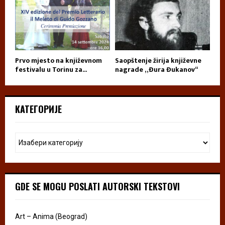
Prvo mjesto na književnom
Saopštenje žirija književne
festivalu u Torinu za...
nagrade „Đura Đukanov“
КАТЕГОРИЈЕ
GDE SE MOGU POSLATI AUTORSKI TEKSTOVI
Art – Anima (Beograd)