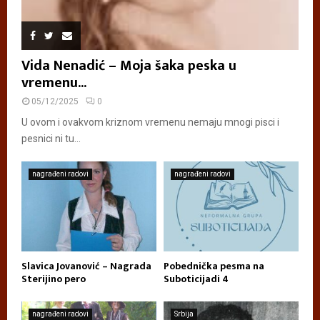
Vida Nenadić – Moja šaka peska u
vremenu...
05/12/2025
0
U ovom i ovakvom kriznom vremenu nemaju mnogi pisci i
pesnici ni tu...
nagrađeni radovi
nagrađeni radovi
Slavica Jovanović – Nagrada
Pobednička pesma na
Sterijino pero
Suboticijadi 4
nagrađeni radovi
Srbija