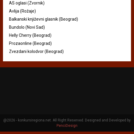
AS oglasi (Zvornik)
Avlija (Rožaje)
Balkanski književni glasnik (Beograd)
Bundolo (Novi Sad)
Helly Cherry (Beograd)
Prozaonline (Beograd)
Zvezdani kolodvor (Beograd)
@2026 - konkursiregiona.net. All Right Reserved. Designed and Developed by
PenciDesign