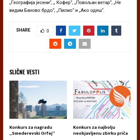
„Географија јесени“, „ Кофер“, „Повољан ветар“, „Не
видим Баново брдо“, „Писмо“ и „Ако одеш“.
SHARE
0
SLIČNE VESTI
Konkurs za nagradu
Konkurs za najbolju
П
„Smederevski Orfej“
neobjavljenu zbirku priča
А