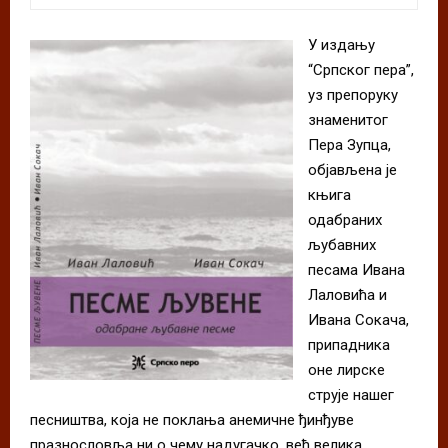
У издању
“Српског пера”,
уз препоруку
знаменитог
Пера Зупца,
објављена је
књига
одабраних
љубавних
песама Ивана
Лаловића и
Ивана Сокача,
припадника
оне лирске
струје нашег
песништва, која не поклања анемичне ђинђуве
празнословља ни о чему надугачко, већ велика