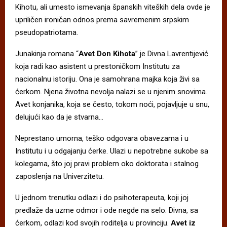
Kihotu, ali umesto ismevanja španskih viteških dela ovde je
upriličen ironičan odnos prema savremenim srpskim
pseudopatriotama.
Junakinja romana “
Avet Don Kihota
” je Divna Lavrentijević
koja radi kao asistent u prestoničkom Institutu za
nacionalnu istoriju. Ona je samohrana majka koja živi sa
ćerkom. Njena životna nevolja nalazi se u njenim snovima.
Avet konjanika, koja se često, tokom noći, pojavljuje u snu,
delujući kao da je stvarna…
Neprestano umorna, teško odgovara obavezama i u
Institutu i u odgajanju ćerke. Ulazi u nepotrebne sukobe sa
kolegama, što joj pravi problem oko doktorata i stalnog
zaposlenja na Univerzitetu.
U jednom trenutku odlazi i do psihoterapeuta, koji joj
predlaže da uzme odmor i ode negde na selo. Divna, sa
ćerkom, odlazi kod svojih roditelja u provinciju.
Avet iz