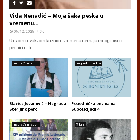
Vida Nenadić – Moja šaka peska u
vremenu...
05/12/2025
0
U ovom i ovakvom kriznom vremenu nemaju mnogi pisci i
pesnici ni tu...
nagrađeni radovi
nagrađeni radovi
Slavica Jovanović – Nagrada
Pobednička pesma na
Sterijino pero
Suboticijadi 4
nagrađeni radovi
Srbija