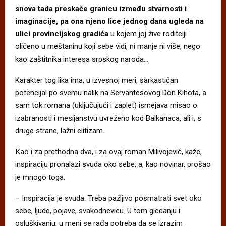
snova tada preskače granicu između stvarnosti i
imaginacije, pa ona njeno lice jednog dana ugleda na
ulici provincijskog gradića
u kojem joj žive roditelji
oličeno u meštaninu koji sebe vidi, ni manje ni više, nego
kao zaštitnika interesa srpskog naroda…
Karakter tog lika ima, u izvesnoj meri, sarkastičan
potencijal po svemu nalik na Servantesovog Don Kihota, a
sam tok romana (uključujući i zaplet) ismejava misao o
izabranosti i mesijanstvu uvreženo kod Balkanaca, ali i, s
druge strane, lažni elitizam.
Кao i za prethodna dva, i za ovaj roman Milivojević, kaže,
inspiraciju pronalazi svuda oko sebe, a, kao novinar, prošao
je mnogo toga.
– Inspiracija je svuda. Treba pažljivo posmatrati svet oko
sebe, ljude, pojave, svakodnevicu. U tom gledanju i
osluškivanju, u meni se rađa potreba da se izrazim