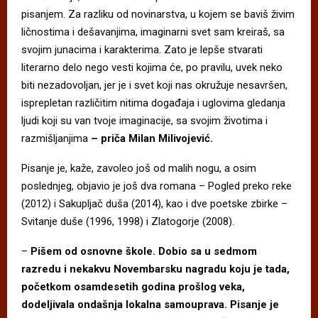
pisanjem. Za razliku od novinarstva, u kojem se baviš živim
ličnostima i dešavanjima, imaginarni svet sam kreiraš, sa
svojim junacima i karakterima. Zato je lepše stvarati
literarno delo nego vesti kojima će, po pravilu, uvek neko
biti nezadovoljan, jer je i svet koji nas okružuje nesavršen,
isprepletan različitim nitima događaja i uglovima gledanja
ljudi koji su van tvoje imaginacije, sa svojim životima i
razmišljanjima
– priča Milan Milivojević.
Pisanje je, kaže, zavoleo još od malih nogu, a osim
poslednjeg, objavio je još dva romana – Pogled preko reke
(2012) i Sakupljač duša (2014), kao i dve poetske zbirke –
Svitanje duše (1996, 1998) i Zlatogorje (2008).
–
Pišem od osnovne škole. Dobio sa u sedmom
razredu i nekakvu Novembarsku nagradu koju je tada,
početkom osamdesetih godina prošlog veka,
dodeljivala ondašnja lokalna samouprava. Pisanje je