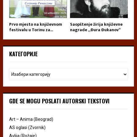
Prvo mjesto na književnom
Saopštenje žirija književne
festivalu u Torinu za...
nagrade „Đura Đukanov“
КАТЕГОРИЈЕ
GDE SE MOGU POSLATI AUTORSKI TEKSTOVI
Art – Anima (Beograd)
AS oglasi (Zvornik)
Avlija (Rožaje)