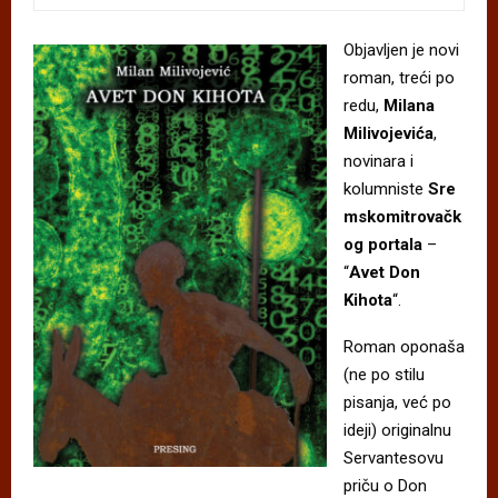
Objavljen je novi
roman, treći po
redu,
Milana
Milivojevića
,
novinara i
kolumniste
Sre
mskomitrovačk
og portala
–
“
Avet Don
Kihota
“.
Roman oponaša
(ne po stilu
pisanja, već po
ideji) originalnu
Servantesovu
priču o Don