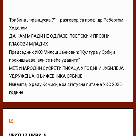
Трибина „Француска 7“ – разговор са проф. др Робертом
Ходелом
ДА НАМ МЛАДИ НЕ ОДЛАЗЕ: ПОЕТСКИ И ПРОЗНИ
ГЛАСОВИ МЛАДИХ
Председник УКС Милош Јанковић: “Култура у Србији
прокишњава, али се неће удавити”
МЕЂУНАРОДНИ СУСРЕТИ ПИСАЦА У ГОДИНИ ЈУБИЛЕЈА
УДРУЖЕЊА КЊИЖЕВНИКА СРБИЈЕ
Извештај о раду Комисије за статусна питања УКС 2025.
године
VESTI IZ UKPS-A