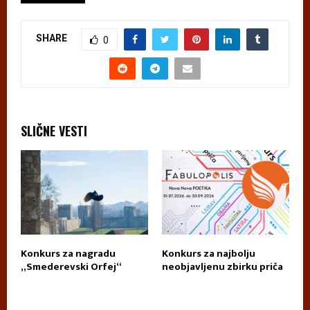
SHARE
0
SLIČNE VESTI
Konkurs za nagradu
Konkurs za najbolju
П
„Smederevski Orfej“
neobjavljenu zbirku priča
А