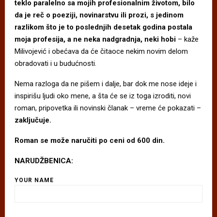
teklo paralelno sa mojih profesionalnim životom, bilo
da je reč o poeziji, novinarstvu ili prozi, s jedinom
razlikom što je to poslednjih desetak godina postala
moja profesija, a ne neka nadgradnja, neki hobi
– kaže
Milivojević i obećava da će čitaoce nekim novim delom
obradovati i u budućnosti.
Nema razloga da ne pišem i dalje, bar dok me nose ideje i
inspirišu ljudi oko mene, a šta će se iz toga izroditi, novi
roman, pripovetka ili novinski članak – vreme će pokazati –
zaključuje.
Roman se može naručiti po ceni od 600 din.
NARUDŽBENICA:
YOUR NAME