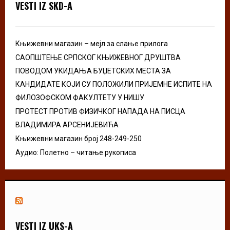
VESTI IZ SKD-A
r
R
:
C
Књижевни магазин – мејл за слање прилога
H
САОПШТЕЊЕ СРПСКОГ КЊИЖЕВНОГ ДРУШТВА
ПОВОДОМ УКИДАЊА БУЏЕТСКИХ МЕСТА ЗА
КАНДИДАТЕ КОЈИ СУ ПОЛОЖИЛИ ПРИЈЕМНЕ ИСПИТЕ НА
ФИЛОЗОФСКОМ ФАКУЛТЕТУ У НИШУ
ПРОТЕСТ ПРОТИВ ФИЗИЧКОГ НАПАДА НА ПИСЦА
ВЛАДИМИРА АРСЕНИЈЕВИЋА
Књижевни магазин број 248-249-250
Аудио: Полетно – читање рукописа
VESTI IZ UKS-A