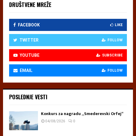
DRUŠTVENE MREŽE
FACEBOOK
LIKE
TWITTER
FOLLOW
YOUTUBE
SUBSCRIBE
EMAIL
FOLLOW
POSLEDNJE VESTI
Konkurs za nagradu „Smederevski Orfej“
04/08/2026
0