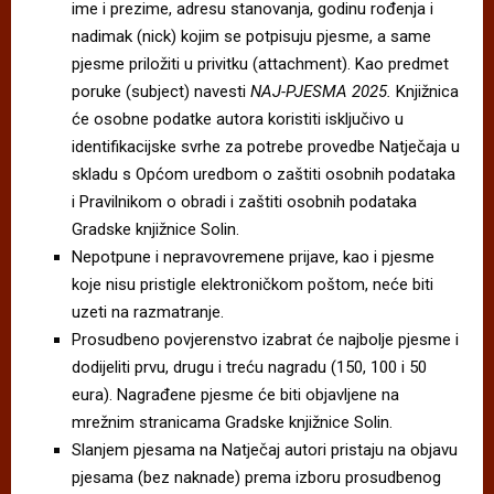
ime i prezime, adresu stanovanja, godinu rođenja i
nadimak (nick) kojim se potpisuju pjesme, a same
pjesme priložiti u privitku (attachment). Kao predmet
poruke (subject) navesti
NAJ-PJESMA 2025.
Knjižnica
će osobne podatke autora koristiti isključivo u
identifikacijske svrhe za potrebe provedbe Natječaja u
skladu s Općom uredbom o zaštiti osobnih podataka
i Pravilnikom o obradi i zaštiti osobnih podataka
Gradske knjižnice Solin.
Nepotpune i nepravovremene prijave, kao i pjesme
koje nisu pristigle elektroničkom poštom, neće biti
uzeti na razmatranje.
Prosudbeno povjerenstvo izabrat će najbolje pjesme i
dodijeliti prvu, drugu i treću nagradu (150, 100 i 50
eura). Nagrađene pjesme će biti objavljene na
mrežnim stranicama Gradske knjižnice Solin.
Slanjem pjesama na Natječaj autori pristaju na objavu
pjesama (bez naknade) prema izboru prosudbenog