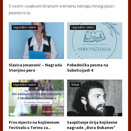
U ovom i ovakvom kriznom vremenu nemaju mnogi pisci i
pesnici ni tu...
nagrađeni radovi
nagrađeni radovi
Slavica Jovanović – Nagrada
Pobednička pesma na
Sterijino pero
Suboticijadi 4
nagrađeni radovi
Srbija
Prvo mjesto na književnom
Saopštenje žirija književne
festivalu u Torinu za...
nagrade „Đura Đukanov“