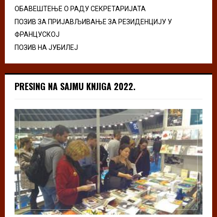
ОБАВЕШТЕЊЕ О РАДУ СЕКРЕТАРИЈАТА
ПОЗИВ ЗА ПРИЈАВЉИВАЊЕ ЗА РЕЗИДЕНЦИЈУ У
ФРАНЦУСКОЈ
ПОЗИВ НА ЈУБИЛЕЈ
PRESING NA SAJMU KNJIGA 2022.