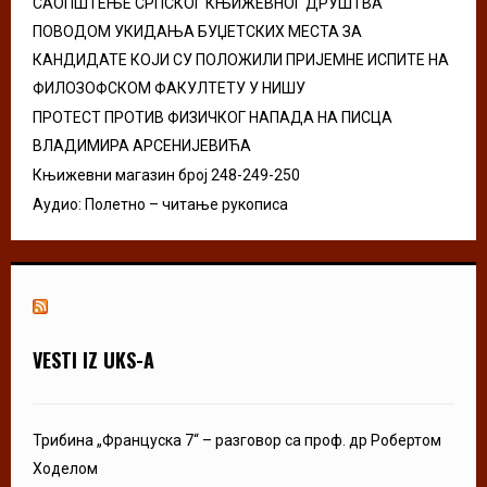
САОПШТЕЊЕ СРПСКОГ КЊИЖЕВНОГ ДРУШТВА
ПОВОДОМ УКИДАЊА БУЏЕТСКИХ МЕСТА ЗА
КАНДИДАТЕ КОЈИ СУ ПОЛОЖИЛИ ПРИЈЕМНЕ ИСПИТЕ НА
ФИЛОЗОФСКОМ ФАКУЛТЕТУ У НИШУ
ПРОТЕСТ ПРОТИВ ФИЗИЧКОГ НАПАДА НА ПИСЦА
ВЛАДИМИРА АРСЕНИЈЕВИЋА
Књижевни магазин број 248-249-250
Аудио: Полетно – читање рукописа
VESTI IZ UKS-A
Трибина „Француска 7“ – разговор са проф. др Робертом
Ходелом