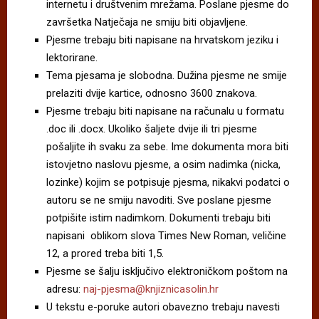
internetu i društvenim mrežama. Poslane pjesme do
završetka Natječaja ne smiju biti objavljene.
Pjesme trebaju biti napisane na hrvatskom jeziku i
lektorirane.
Tema pjesama je slobodna. Dužina pjesme ne smije
prelaziti dvije kartice, odnosno 3600 znakova.
Pjesme trebaju biti napisane na računalu u formatu
.doc ili .docx. Ukoliko šaljete dvije ili tri pjesme
pošaljite ih svaku za sebe. Ime dokumenta mora biti
istovjetno naslovu pjesme, a osim nadimka (nicka,
lozinke) kojim se potpisuje pjesma, nikakvi podatci o
autoru se ne smiju navoditi. Sve poslane pjesme
potpišite istim nadimkom. Dokumenti trebaju biti
napisani oblikom slova Times New Roman, veličine
12, a prored treba biti 1,5.
Pjesme se šalju isključivo elektroničkom poštom na
adresu:
naj-pjesma@knjiznicasolin.hr
U tekstu e-poruke autori obavezno trebaju navesti