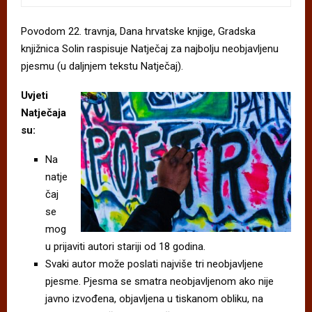
Povodom 22. travnja, Dana hrvatske knjige, Gradska
knjižnica Solin raspisuje Natječaj za najbolju neobjavljenu
pjesmu (u daljnjem tekstu Natječaj).
Uvjeti
Natječaja
su:
Na
natje
čaj
se
mog
u prijaviti autori stariji od 18 godina.
Svaki autor može poslati najviše tri neobjavljene
pjesme. Pjesma se smatra neobjavljenom ako nije
javno izvođena, objavljena u tiskanom obliku, na