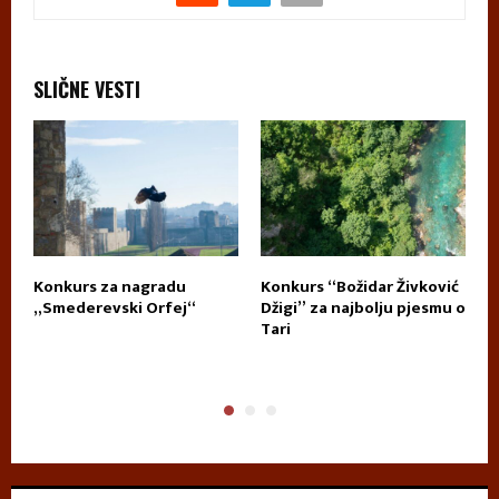
SLIČNE VESTI
Konkurs za nagradu
Konkurs “Božidar Živković
D
„Smederevski Orfej“
Džigi” za najbolju pjesmu o
P
Tari