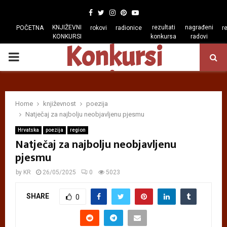
Facebook
Twitter
Instagram
Pinterest
Youtube
KNJIŽEVNI
rezultati
nagrađeni
POČETNA
rokovi
radionice
r
KONKURSI
konkursa
radovi
Konkursi
PRIMARY
regiona
MENU
Home
književnost
poezija
Natječaj za najbolju neobjavljenu pjesmu
Hrvatska
poezija
region
Natječaj za najbolju neobjavljenu
pjesmu
by
KR
26/05/2025
0
5023
SHARE
0