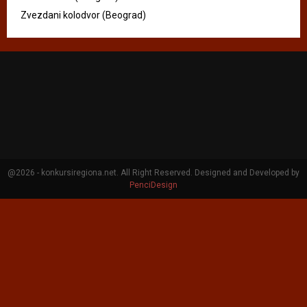
Zvezdani kolodvor (Beograd)
@2026 - konkursiregiona.net. All Right Reserved. Designed and Developed by
PenciDesign