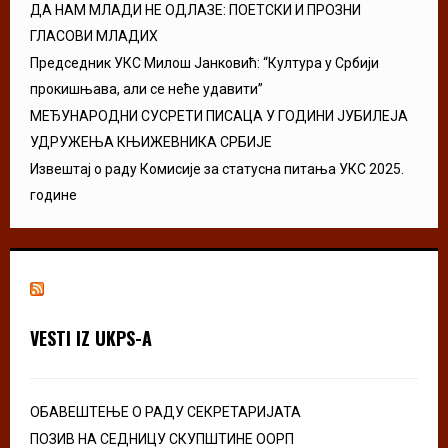
ДА НАМ МЛАДИ НЕ ОДЛАЗЕ: ПОЕТСКИ И ПРОЗНИ
ГЛАСОВИ МЛАДИХ
Председник УКС Милош Јанковић: “Култура у Србији
прокишњава, али се неће удавити”
МЕЂУНАРОДНИ СУСРЕТИ ПИСАЦА У ГОДИНИ ЈУБИЛЕЈА
УДРУЖЕЊА КЊИЖЕВНИКА СРБИЈЕ
Извештај о раду Комисије за статусна питања УКС 2025.
године
VESTI IZ UKPS-A
ОБАВЕШТЕЊЕ О РАДУ СЕКРЕТАРИЈАТА
ПОЗИВ НА СЕДНИЦУ СКУПШТИНЕ ООРП