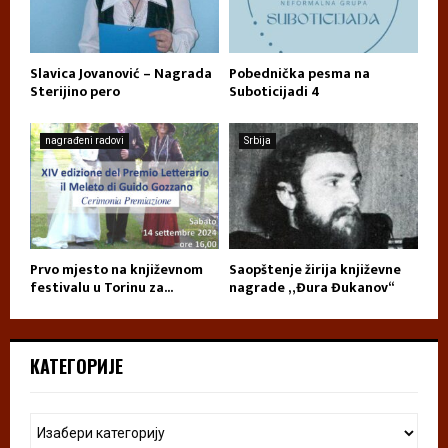
Slavica Jovanović – Nagrada
Pobednička pesma na
Sterijino pero
Suboticijadi 4
nagrađeni radovi
Srbija
Prvo mjesto na književnom
Saopštenje žirija književne
festivalu u Torinu za...
nagrade „Đura Đukanov“
КАТЕГОРИЈЕ