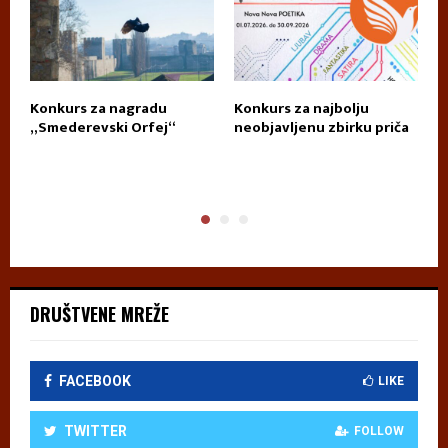
Konkurs za nagradu
Konkurs za najbolju
П
„Smederevski Orfej“
neobjavljenu zbirku priča
А
DRUŠTVENE MREŽE
FACEBOOK
LIKE
TWITTER
FOLLOW