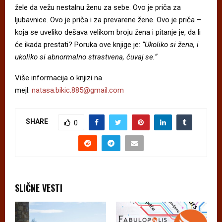
žele da vežu nestalnu ženu za sebe. Ovo je priča za
ljubavnice. Ovo je priča i za prevarene žene. Ovo je priča –
koja se uveliko dešava velikom broju žena i pitanje je, da li
će ikada prestati? Poruka ove knjige je:
“Ukoliko si žena, i
ukoliko si abnormalno strastvena, čuvaj se.“
Više informacija o knjizi na
mejl:
natasa.bikic.885@gmail.com
SHARE
0
SLIČNE VESTI