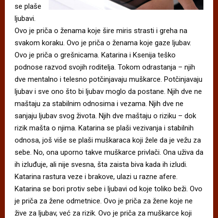
se plaše
ljubavi.
Ovo je priča o ženama koje šire miris strasti i greha na
svakom koraku. Ovo je priča o ženama koje gaze ljubav.
Ovo je priča o grešnicama. Katarina i Ksenija teško
podnose razvod svojih roditelja. Tokom odrastanja – njih
dve mentalno i telesno potčinjavaju muškarce. Potčinjavaju
ljubav i sve ono što bi ljubav moglo da postane. Njih dve ne
maštaju za stabilnim odnosima i vezama. Njih dve ne
sanjaju ljubav svog života. Njih dve maštaju o riziku – dok
rizik mašta o njima. Katarina se plaši vezivanja i stabilnih
odnosa, još više se plaši muškaraca koji žele da je vežu za
sebe. No, ona uporno takve muškarce privlači. Ona uživa da
ih izluđuje, ali nije svesna, šta zaista biva kada ih izludi.
Katarina rastura veze i brakove, ulazi u razne afere.
Katarina se bori protiv sebe i ljubavi od koje toliko beži. Ovo
je priča za žene odmetnice. Ovo je priča za žene koje ne
žive za ljubav, već za rizik. Ovo je priča za muškarce koji