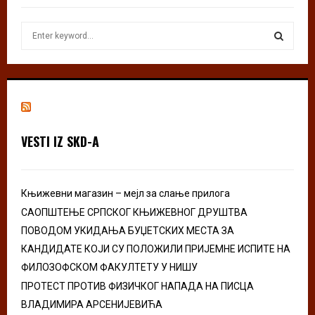
S
e
a
S
r
c
E
h
f
A
o
VESTI IZ SKD-A
r
R
:
C
Књижевни магазин – мејл за слање прилога
H
САОПШТЕЊЕ СРПСКОГ КЊИЖЕВНОГ ДРУШТВА
ПОВОДОМ УКИДАЊА БУЏЕТСКИХ МЕСТА ЗА
КАНДИДАТЕ КОЈИ СУ ПОЛОЖИЛИ ПРИЈЕМНЕ ИСПИТЕ НА
ФИЛОЗОФСКОМ ФАКУЛТЕТУ У НИШУ
ПРОТЕСТ ПРОТИВ ФИЗИЧКОГ НАПАДА НА ПИСЦА
ВЛАДИМИРА АРСЕНИЈЕВИЋА