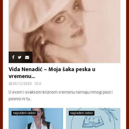
Vida Nenadić – Moja šaka peska u
vremenu...
05/12/2025
0
U ovom i ovakvom kriznom vremenu nemaju mnogi pisci i
pesnici ni tu...
nagrađeni radovi
nagrađeni radovi