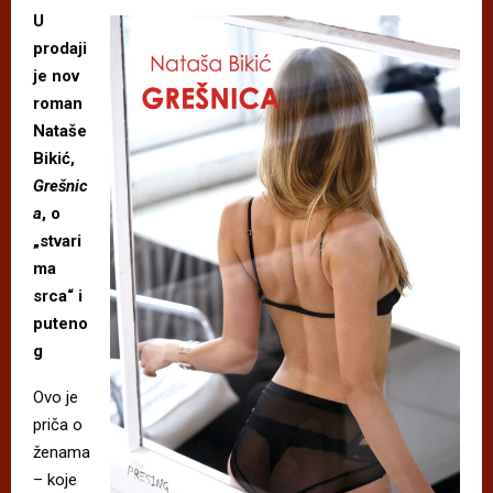
U
prodaji
je nov
roman
Nataše
Bikić,
Grešnic
a
, o
„stvari
ma
srca“ i
puteno
g
Ovo je
priča o
ženama
– koje