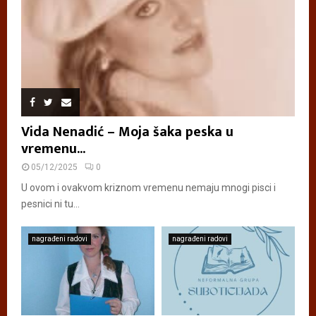
Vida Nenadić – Moja šaka peska u
vremenu...
05/12/2025
0
U ovom i ovakvom kriznom vremenu nemaju mnogi pisci i
pesnici ni tu...
nagrađeni radovi
nagrađeni radovi