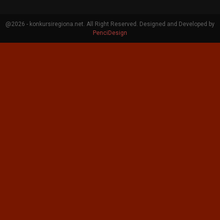
@2026 - konkursiregiona.net. All Right Reserved. Designed and Developed by
PenciDesign