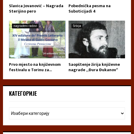
Slavica Jovanović – Nagrada
Pobednička pesma na
Sterijino pero
Suboticijadi 4
nagrađeni radovi
Srbija
Prvo mjesto na književnom
Saopštenje žirija književne
festivalu u Torinu za...
nagrade „Đura Đukanov“
КАТЕГОРИЈЕ