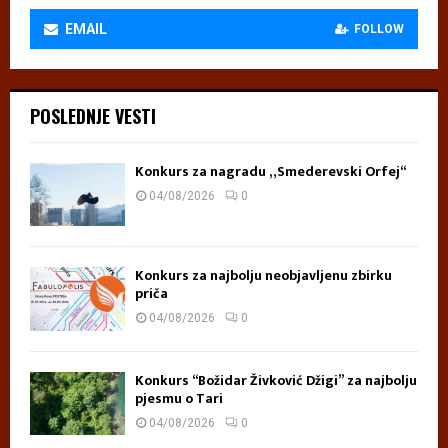
EMAIL
FOLLOW
POSLEDNJE VESTI
Konkurs za nagradu „Smederevski Orfej“
04/08/2026
0
Konkurs za najbolju neobjavljenu zbirku
priča
04/08/2026
0
Konkurs “Božidar Živković Džigi” za najbolju
pjesmu o Tari
04/08/2026
0