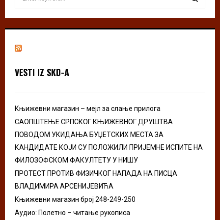
e
a
S
r
c
E
h
f
A
o
VESTI IZ SKD-A
r
R
:
C
Књижевни магазин – мејл за слање прилога
H
САОПШТЕЊЕ СРПСКОГ КЊИЖЕВНОГ ДРУШТВА
ПОВОДОМ УКИДАЊА БУЏЕТСКИХ МЕСТА ЗА
КАНДИДАТЕ КОЈИ СУ ПОЛОЖИЛИ ПРИЈЕМНЕ ИСПИТЕ НА
ФИЛОЗОФСКОМ ФАКУЛТЕТУ У НИШУ
ПРОТЕСТ ПРОТИВ ФИЗИЧКОГ НАПАДА НА ПИСЦА
ВЛАДИМИРА АРСЕНИЈЕВИЋА
Књижевни магазин број 248-249-250
Аудио: Полетно – читање рукописа