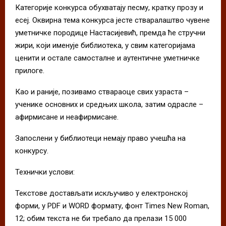
Категорије конкурса обухватају песму, кратку прозу и
есеј. Оквирна тема конкурса јесте стваралаштво чувене
уметничке породице Настасијевић, премда ће стручни
жири, који именује библиотека, у свим категоријама
ценити и остале самосталне и аутентичне уметничке
прилоге.
Као и раније, позивамо ствараоце свих узраста –
ученике основних и средњих школа, затим одрасле –
афирмисане и неафирмисане.
Запослени у библиотеци немају право учешћа на
конкурсу.
Технички услови:
Текстове достављати искључиво у електронској
форми, у PDF и WORD формату, фонт Times New Roman,
12; обим текста не би требало да прелази 15 000