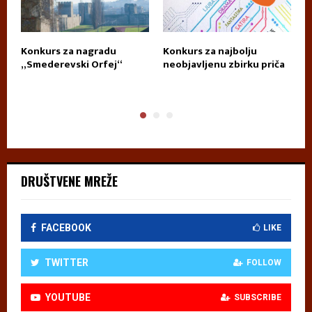
za
Konkurs za nagradu
Konkurs za najbolju
K
„Smederevski Orfej“
neobjavljenu zbirku priča
D
T
DRUŠTVENE MREŽE
FACEBOOK
LIKE
TWITTER
FOLLOW
YOUTUBE
SUBSCRIBE