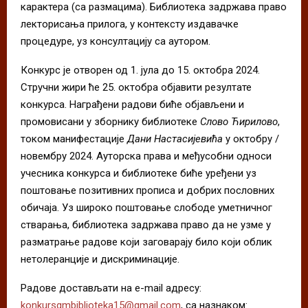
карактера (са размацима). Библиотека задржава право
лекторисања прилога, у контексту издавачке
процедуре, уз консултацију са аутором.
Конкурс је отворен од 1. јула до 15. октобра 2024.
Стручни жири ће 25. октобра објавити резултате
конкурса. Награђени радови биће објављени и
промовисани у зборнику библиотеке
Слово Ћирилово
,
током манифестације
Дани Настасијевића
у октобру /
новембру 2024. Ауторска права и међусобни односи
учесника конкурса и библиотеке биће уређени уз
поштовање позитивних прописа и добрих пословних
обичаја. Уз широко поштовање слободе уметничног
стварања, библиотека задржава право да не узме у
разматрање радове који заговарају било који облик
нетолеранције и дискриминације.
Радове достављати на e-mail адресу:
konkursgmbiblioteka15@gmail.com
, са назнаком: