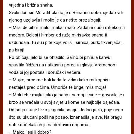
vrijedna i brižna snaha.
Svaki dan sin Muradif ulazio je u Beharinu sobu, sjedao vrh
njenog uzglavlja i molio je da nešto prezalogaji:
– Mila, de pihni, malo, makar malo. Zadahni dušu mlijekom i
medom. Belesi i himber od ruže mirisavke snaha ti
uzdurisala. Tu su i pite koje voliš… sirnica, burk, tikvenjača…
pa biraj!
Po običaju jelo bi se ohladilo. Samo bi pihnula kahvu i
spustila fildžan na natkasnu pored uzglavlja.Vremenom
voda bi joj postala i doručak i večera.
– Majko, srce me boli kada te vidim kako mi kopniš i
nestaješ pred očima. Umoriće te brige, mila moja!
– Moli tebe majka, ako ja patim, nemoj ti sine – govorila je i
brzo se vraćala u svoj svijet u kome se najbolje osjećala.
Od briga i tuge brzo je gubila snagu. Jedno jutro, prije nego
što su ukućani pošli na posao, iznenadila je sve. Na pragu
sobe dočekala ih je na drhtavim nogama.
– Majko, jesi li dobro?