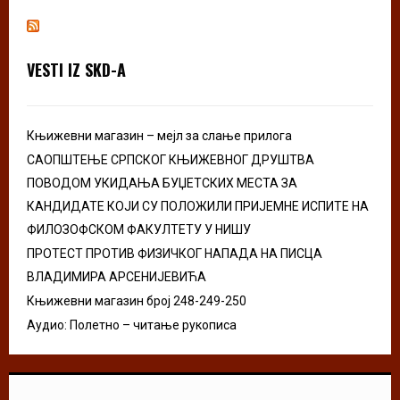
c
E
h
f
A
o
VESTI IZ SKD-A
r
R
:
C
Књижевни магазин – мејл за слање прилога
H
САОПШТЕЊЕ СРПСКОГ КЊИЖЕВНОГ ДРУШТВА
ПОВОДОМ УКИДАЊА БУЏЕТСКИХ МЕСТА ЗА
КАНДИДАТЕ КОЈИ СУ ПОЛОЖИЛИ ПРИЈЕМНЕ ИСПИТЕ НА
ФИЛОЗОФСКОМ ФАКУЛТЕТУ У НИШУ
ПРОТЕСТ ПРОТИВ ФИЗИЧКОГ НАПАДА НА ПИСЦА
ВЛАДИМИРА АРСЕНИЈЕВИЋА
Књижевни магазин број 248-249-250
Аудио: Полетно – читање рукописа