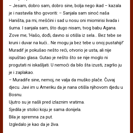
– Jesam, dobro sam, dobro sine, bolja nego ikad – kazala
je i nastavila tiho govoriti: – Sanjala sam sinoć naša
Haništa, pa mi, mešćini i sad u nosu oni miomirisi livada i
šuma. I sanjala sam, što dugo nisam, tvog babu Agana.
Zove me; ‘Hašo, dođi, davno si otišla iz sela… Bez tebe se
kruni i duvar na kući… Ne mogu ja bez tebe u onoj pustahiji!’
Muradif je pokušao nešto reći, otvorio je usta, ali nije
ispuštao glasa. Gutao je nešto što se nije moglo ni
progutati ni iskašljati. U nemoći da bilo šta izusti, zagrlio ju
je i zaplakao.
– Muradife sine, nemoj, ne valja da muško plače. Čuvaj
djecu. Javi im u Ameriku da je nana otišla njihovom djedu u
Bosnu.
Ujutro su je našli pred izlaznim vratima.
Sjedila je stolici koju je sama donijela.
Bila je spremna za put.
Izgledalo je kao da je živa.