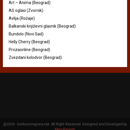
Art – Anima (Beograd)
AS oglasi (Zvornik)
Avlija (Rožaje)
Balkanski književni glasnik (Beograd)
Bundolo (Novi Sad)
Helly Cherry (Beograd)
Prozaonline (Beograd)
Zvezdani kolodvor (Beograd)
@2026 - konkursiregiona.net. All Right Reserved. Designed and Developed by
PenciDesign