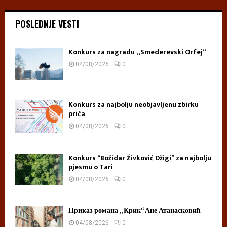
POSLEDNJE VESTI
Konkurs za nagradu „Smederevski Orfej“
04/08/2026
0
Konkurs za najbolju neobjavljenu zbirku
priča
04/08/2026
0
Konkurs “Božidar Živković Džigi” za najbolju
pjesmu o Tari
04/08/2026
0
Приказ романа „Крик“ Ане Атанасковић
04/08/2026
0