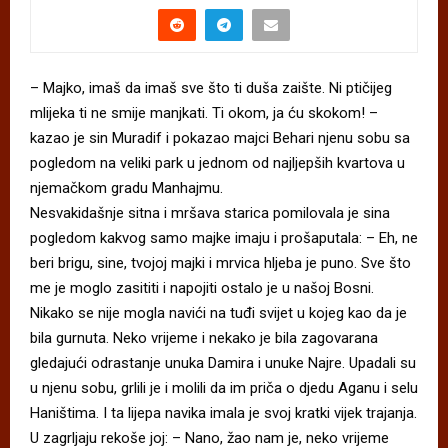
– Majko, imaš da imaš sve što ti duša zaište. Ni ptičijeg
mlijeka ti ne smije manjkati. Ti okom, ja ću skokom! –
kazao je sin Muradif i pokazao majci Behari njenu sobu sa
pogledom na veliki park u jednom od najljepših kvartova u
njemačkom gradu Manhajmu.
Nesvakidašnje sitna i mršava starica pomilovala je sina
pogledom kakvog samo majke imaju i prošaputala: – Eh, ne
beri brigu, sine, tvojoj majki i mrvica hljeba je puno. Sve što
me je moglo zasititi i napojiti ostalo je u našoj Bosni.
Nikako se nije mogla navići na tuđi svijet u kojeg kao da je
bila gurnuta. Neko vrijeme i nekako je bila zagovarana
gledajući odrastanje unuka Damira i unuke Najre. Upadali su
u njenu sobu, grlili je i molili da im priča o djedu Aganu i selu
Haništima. I ta lijepa navika imala je svoj kratki vijek trajanja.
U zagrljaju rekoše joj: – Nano, žao nam je, neko vrijeme