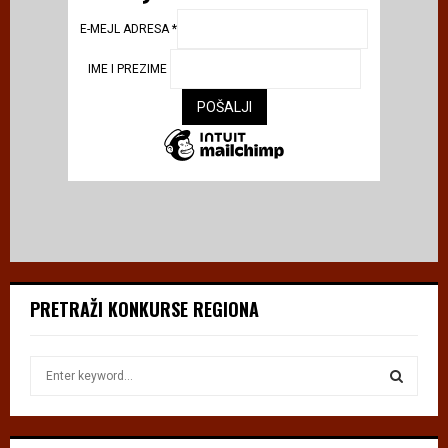
E-MEJL ADRESA
*
IME I PREZIME
PRETRAŽI KONKURSE REGIONA
S
e
a
S
r