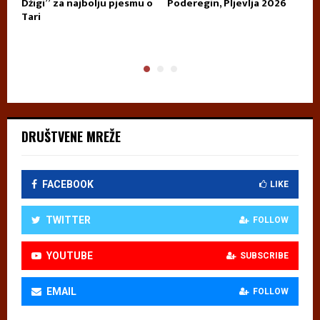
E
Džigi” za najbolju pjesmu o
Poderegin, Pljevlja 2026
k
Tari
n
p
DRUŠTVENE MREŽE
FACEBOOK
LIKE
TWITTER
FOLLOW
YOUTUBE
SUBSCRIBE
EMAIL
FOLLOW