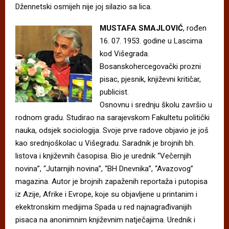
Džennetski osmijeh nije joj silazio sa lica.
MUSTAFA SMAJLOVIĆ
, rođen
16. 07. 1953. godine u Lascima
kod Višegrada.
Bosanskohercegovački prozni
pisac, pjesnik, književni kritičar,
publicist.
Osnovnu i srednju školu završio u
rodnom gradu. Studirao na sarajevskom Fakultetu politički
nauka, odsjek sociologija. Svoje prve radove objavio je još
kao srednjoškolac u Višegradu. Saradnik je brojnih bh.
listova i književnih časopisa. Bio je urednik “Večernjih
novina”, “Jutarnjih novina”, “BH Dnevnika”, “Avazovog”
magazina. Autor je brojnih zapaženih reportaža i putopisa
iz Azije, Afrike i Evrope, koje su objavljene u printanim i
ekektronskim medijima Spada u red najnagrađivanijih
pisaca na anonimnim književnim natječajima. Urednik i