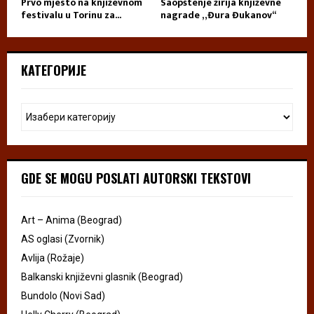
Prvo mjesto na književnom
Saopštenje žirija književne
festivalu u Torinu za...
nagrade „Đura Đukanov“
КАТЕГОРИЈЕ
GDE SE MOGU POSLATI AUTORSKI TEKSTOVI
Art – Anima (Beograd)
AS oglasi (Zvornik)
Avlija (Rožaje)
Balkanski književni glasnik (Beograd)
Bundolo (Novi Sad)