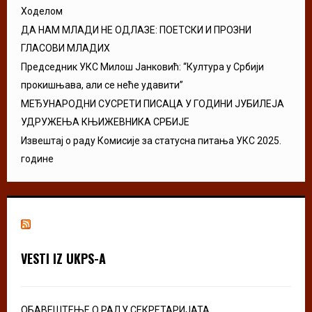
Ходелом
ДА НАМ МЛАДИ НЕ ОДЛАЗЕ: ПОЕТСКИ И ПРОЗНИ
ГЛАСОВИ МЛАДИХ
Председник УКС Милош Јанковић: “Култура у Србији
прокишњава, али се неће удавити”
МЕЂУНАРОДНИ СУСРЕТИ ПИСАЦА У ГОДИНИ ЈУБИЛЕЈА
УДРУЖЕЊА КЊИЖЕВНИКА СРБИЈЕ
Извештај о раду Комисије за статусна питања УКС 2025.
године
VESTI IZ UKPS-A
ОБАВЕШТЕЊЕ О РАДУ СЕКРЕТАРИЈАТА