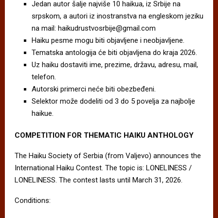
Jedan autor šalje najviše 10 haikua, iz Srbije na
srpskom, a autori iz inostranstva na engleskom jeziku
na mail: haikudrustvosrbije@gmail.com
Haiku pesme mogu biti objavljene i neobjavljene.
Tematska antologija će biti objavljena do kraja 2026.
Uz haiku dostaviti ime, prezime, državu, adresu, mail,
telefon.
Autorski primerci neće biti obezbeđeni.
Selektor može dodeliti od 3 do 5 povelja za najbolje
haikue.
COMPETITION FOR THEMATIC HAIKU ANTHOLOGY
The Haiku Society of Serbia (from Valjevo) announces the
International Haiku Contest. The topic is: LONELINESS /
LONELINESS. The contest lasts until March 31, 2026.
Conditions: