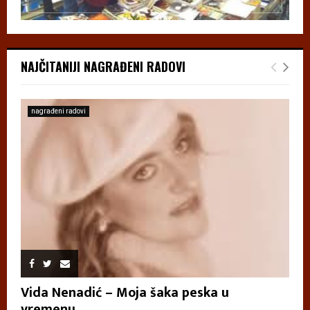
NAJČITANIJI NAGRAĐENI RADOVI
nagrađeni radovi
Vida Nenadić – Moja šaka peska u
vremenu...