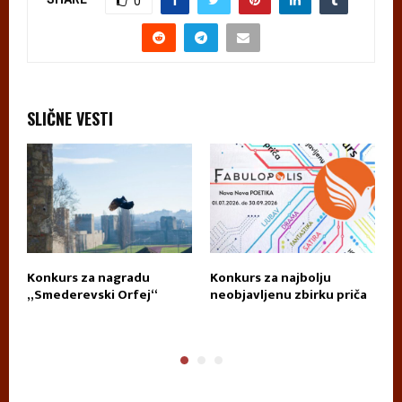
0
SLIČNE VESTI
za
Konkurs za nagradu
Konkurs za najbolju
K
„Smederevski Orfej“
neobjavljenu zbirku priča
D
T