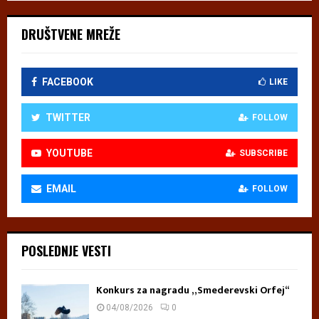
DRUŠTVENE MREŽE
FACEBOOK
LIKE
TWITTER
FOLLOW
YOUTUBE
SUBSCRIBE
EMAIL
FOLLOW
POSLEDNJE VESTI
Konkurs za nagradu „Smederevski Orfej“
04/08/2026
0