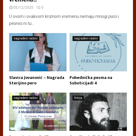
05/12/2025
0
U ovom i ovakvom kriznom vremenu nemaju mnogi pisci i
pesnici ni tu...
nagrađeni radovi
nagrađeni radovi
Slavica Jovanović – Nagrada
Pobednička pesma na
Sterijino pero
Suboticijadi 4
nagrađeni radovi
Srbija