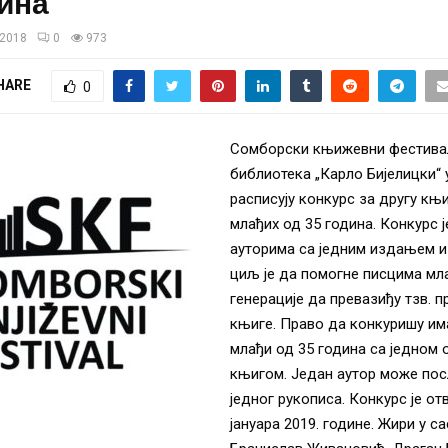
дина
/2018
0
973
HARE
0
Сомборски књижевни фестивал
библиотека „Карло Бијелицки“
расписују конкурс за другу књи
млађих од 35 година. Конкурс 
ауторима са једним издањем из
циљ је да помогне писцима мл
генерације да превазиђу тзв. 
књиге. Право да конкуришу има
млађи од 35 година са једном
књигом. Један аутор може пос
једног рукописа. Конкурс је от
јануара 2019. године. Жири у с