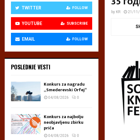
35 го
TWITTER
FOLLOW
by
KR
21/11
YOUTUBE
SUBSCRIBE
S
EMAIL
FOLLOW
POSLEDNJE VESTI
Konkurs za nagradu
„Smederevski Orfej“
04/08/2026
0
Konkurs za najbolju
neobjavljenu zbirku
priča
04/08/2026
0