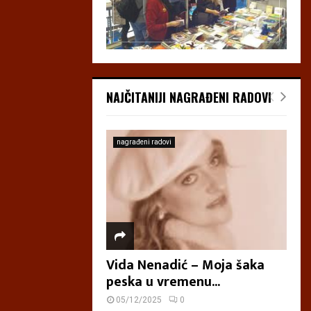
NAJČITANIJI NAGRAĐENI RADOVI
nagrađeni radovi
Vida Nenadić – Moja šaka
peska u vremenu...
05/12/2025
0