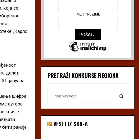
Бабић и
, која се
IME I PREZIME
омборског
ично
отеке „Карло
еђеност
ка дела).
PRETRAŽI KONKURSE REGIONA
 31. јануара
S
ешење шифре.
e
име аутора,
a
S
ве књиге.
r
тављати
c
E
VESTI IZ SKD-A
h
 бити раније
f
A
o