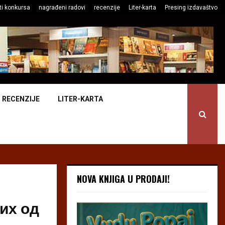
ti konkursa
nagrađeni radovi
recenzije
Liter-karta
Presing izdavaštvo
RECENZIJE
LITER-KARTA
NOVA KNJIGA U PRODAJI!
их од