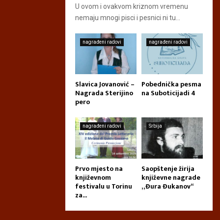
U ovom i ovakvom kriznom vremenu
nemaju mnogi pisci i pesnici ni tu...
nagrađeni radovi
nagrađeni radovi
Slavica Jovanović –
Pobednička pesma
Nagrada Sterijino
na Suboticijadi 4
pero
nagrađeni radovi
Srbija
Prvo mjesto na
Saopštenje žirija
književnom
književne nagrade
festivalu u Torinu
„Đura Đukanov“
za...