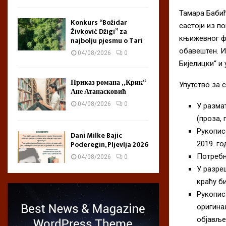
Тамара Бабић 
Konkurs “Božidar
састоји из п
Živković Džigi” za
књижевног фе
najbolju pjesmu o Tari
обавештен. И
04/08/2026
0
Бијелицки“ и
Приказ романа „Крик“
Упутство за 
Ане Атанасковић
04/08/2026
0
У разма
(проза, 
Рукопис
Dani Milke Bajic
Poderegin, Pljevlja 2026
2019. го
Потребн
04/08/2026
0
У разре
краћу би
Рукопис
оригина
објавље