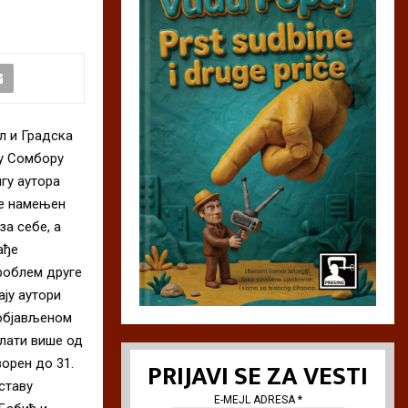
 и Градска
 у Сомбору
гу аутора
је намењен
а себе, а
ађе
проблем друге
ју аутори
 објављеном
лати више од
ворен до 31.
PRIJAVI SE ZA VESTI
аставу
E-MEJL ADRESA
*