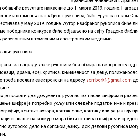
Бранислав Живановић, Драган 
објавиће резултате најкасније до 1. марта 2019. године. Награда
овеље и штампања награђеног рукописа, биће уручена током С
стивала у мају 2019. године. Аутор изабраног рукописа биће л
ме победника конкурса биће објављено на сајту Градске библи
 у релевантним штампаним и електронским медијима.
слање рукописа:
трање за награду улазе рукописи без обзира на жанровску одр
поезија, драма, есеј, критика, књижевност за децу, полижанровс
е треба послати електронски на адресу
somborkf@gmail.com
до
дине.
о је послати два документа: рукопис потписан шифром и разр
шење шифре је потребно укључити следеће податке: име и през
ографију, контакт аутора, кратак опис, критику или рецензију пр
 који се шаље на конкурс мора бити потписан шифром и предс
лно ауторско дело на српском језику, док делови рукописа могу
ни.