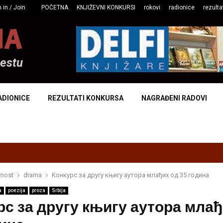
 in / Join
POČETNA
KNJIŽEVNI KONKURSI
rokovi
radionice
rezulta
NA
mestu
ADIONICE
REZULTATI KONKURSA
NAGRAĐENI RADOVI
vnost
drama
Kонкурс за другу књигу аутора млађих од 35 година
a
poezija
proza
Srbija
рс за другу књигу аутора млађ