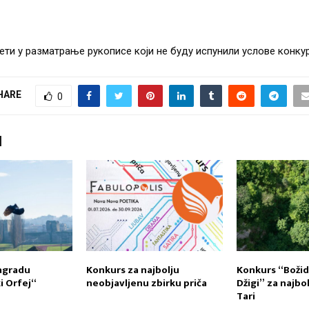
ети у разматрање рукописе који не буду испунили услове конкур
HARE
0
I
agradu
Konkurs za najbolju
Konkurs “Božid
 Orfej“
neobjavljenu zbirku priča
Džigi” za najbo
Tari