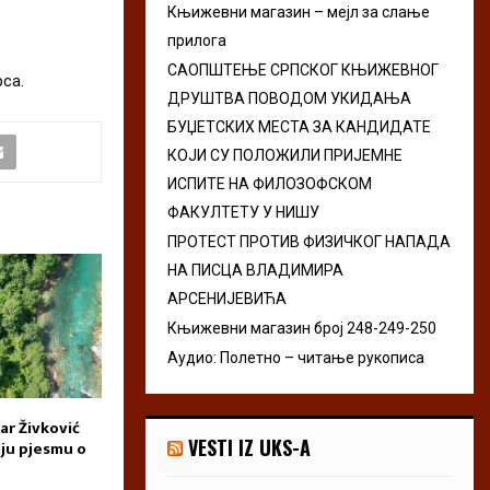
Књижевни магазин – мејл за слање
r
R
прилога
:
C
САОПШТЕЊЕ СРПСКОГ КЊИЖЕВНОГ
са.
ДРУШТВА ПОВОДОМ УКИДАЊА
H
БУЏЕТСКИХ МЕСТА ЗА КАНДИДАТЕ
КОЈИ СУ ПОЛОЖИЛИ ПРИЈЕМНЕ
ИСПИТЕ НА ФИЛОЗОФСКОМ
ФАКУЛТЕТУ У НИШУ
ПРОТЕСТ ПРОТИВ ФИЗИЧКОГ НАПАДА
НА ПИСЦА ВЛАДИМИРА
АРСЕНИЈЕВИЋА
Књижевни магазин број 248-249-250
Аудио: Полетно – читање рукописа
ar Živković
Приказ романа „Крик“ Ане
Dani Milke Bajic
VESTI IZ UKS-A
lju pjesmu o
Атанасковић
Pljevlja 2026