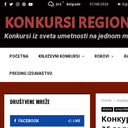
C
Facebook
Twitter
Instagram
Pinterest
Youtube
Belgrade
07/08/2026
Sign
23.5
KONKURSI REGIO
Konkursi iz sveta umetnosti na jednom 
POČETNA
KNJIŽEVNI KONKURSI
ROKOVI
R
PRESING IZDAVAŠTVO
DRUŠTVENE MREŽE
Home
knjiže
drama
esejistik
Kонку
FACEBOOK
LIKE