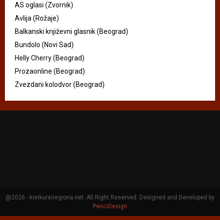
AS oglasi (Zvornik)
Avlija (Rožaje)
Balkanski književni glasnik (Beograd)
Bundolo (Novi Sad)
Helly Cherry (Beograd)
Prozaonline (Beograd)
Zvezdani kolodvor (Beograd)
@2026 - konkursiregiona.net. All Right Reserved. Designed and Developed by
PenciDesign