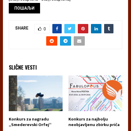
SHARE
0
SLIČNE VESTI
Konkurs za nagradu
Konkurs za najbolju
П
„Smederevski Orfej“
neobjavljenu zbirku priča
А