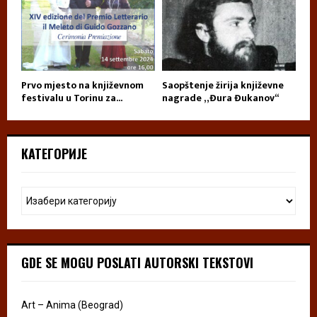
Prvo mjesto na književnom
Saopštenje žirija književne
festivalu u Torinu za...
nagrade „Đura Đukanov“
КАТЕГОРИЈЕ
GDE SE MOGU POSLATI AUTORSKI TEKSTOVI
Art – Anima (Beograd)