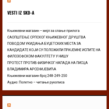
f
A
o
VESTI IZ SKD-A
r
R
:
C
Књижевни магазин – мејл за слање прилога
H
САОПШТЕЊЕ СРПСКОГ КЊИЖЕВНОГ ДРУШТВА
ПОВОДОМ УКИДАЊА БУЏЕТСКИХ МЕСТА ЗА
КАНДИДАТЕ КОЈИ СУ ПОЛОЖИЛИ ПРИЈЕМНЕ ИСПИТЕ НА
ФИЛОЗОФСКОМ ФАКУЛТЕТУ У НИШУ
ПРОТЕСТ ПРОТИВ ФИЗИЧКОГ НАПАДА НА ПИСЦА
ВЛАДИМИРА АРСЕНИЈЕВИЋА
Књижевни магазин број 248-249-250
Аудио: Полетно – читање рукописа