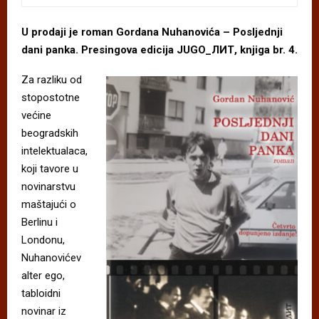
U prodaji je roman Gordana Nuhanovića – Posljednji
dani panka. Presingova edicija JUGO_ЛИТ, knjiga br. 4.
Za razliku od
stopostotne
većine
beogradskih
intelektualaca,
koji tavore u
novinarstvu
maštajući o
Berlinu i
Londonu,
Nuhanovićev
alter ego,
tabloidni
novinar iz