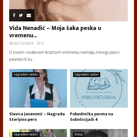
Vida Nenadić – Moja šaka peska u
vremenu...
05/12/2025
0
U ovom i ovakvom kriznom vremenu nemaju mnogi pisci i
pesnici ni tu...
nagrađeni radovi
nagrađeni radovi
Slavica Jovanović – Nagrada
Pobednička pesma na
Sterijino pero
Suboticijadi 4
nagrađeni radovi
Srbija