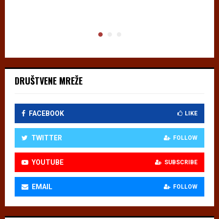
DRUŠTVENE MREŽE
FACEBOOK
LIKE
TWITTER
FOLLOW
YOUTUBE
SUBSCRIBE
EMAIL
FOLLOW