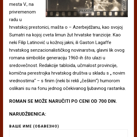
mesta V., na
privremenom
radu u
hrvatskoj prestonici, mašta o – Azerbejdžanu, kao svojoj
Sumatri na kojoj cveta limun žut hrvatske tranzicije. Kao
neki Filip Latinović u kožnoj jakni, ili Gaston Lagaffe
hrvatskog senzacionalističkog novinarstva, glavni lik ovog
romana simboliše generaciju 1960-ih što ulazi u
sredovečnost. Redakcije tabloida, učmalost provincije,
komična perestrojka hrvatskog društva u skladu s „ novim
vrednostima“ – s finim (neki bi rekli „češkim“) humorom
oslikani su na fonu jednog očekivanog ljubavnog rastanka.
ROMAN SE MOŽE NARUČITI PO CENI OD 700 DIN.
NARUDŽBENICA:
ВАШЕ ИМЕ (ОБАВЕЗНО)