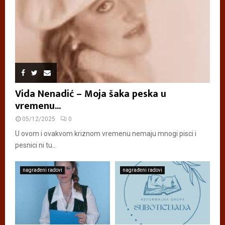
Vida Nenadić – Moja šaka peska u
vremenu...
05/12/2025
0
U ovom i ovakvom kriznom vremenu nemaju mnogi pisci i
pesnici ni tu...
nagrađeni radovi
nagrađeni radovi