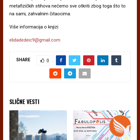
metafizičkih stihova nećemo sve otkriti zbog toga što to
na sami, zahvalnim čitaocima.
Više informacija o knjizi:
elidadedeic9@gmail.com
SHARE
0
SLIČNE VESTI