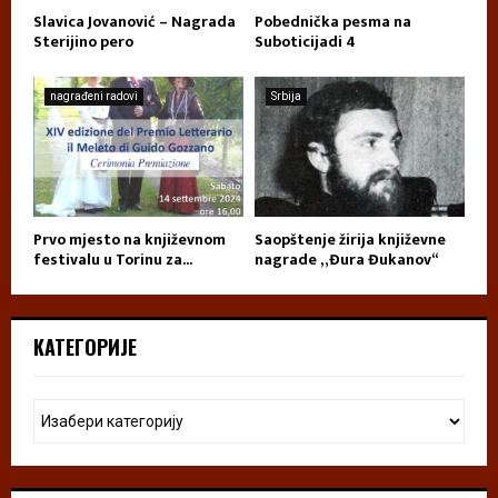
Slavica Jovanović – Nagrada
Pobednička pesma na
Sterijino pero
Suboticijadi 4
nagrađeni radovi
Srbija
Prvo mjesto na književnom
Saopštenje žirija književne
festivalu u Torinu za...
nagrade „Đura Đukanov“
КАТЕГОРИЈЕ