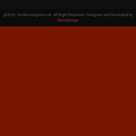
@2026 - konkursiregiona.net. All Right Reserved. Designed and Developed by
PenciDesign