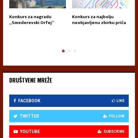
Konkurs za nagradu
Konkurs za najbolju
П
„Smederevski Orfej“
neobjavljenu zbirku priča
А
DRUŠTVENE MREŽE
FACEBOOK
LIKE
TWITTER
FOLLOW
YOUTUBE
SUBSCRIBE