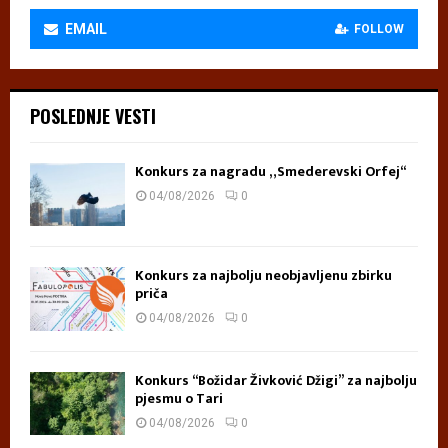
EMAIL
FOLLOW
POSLEDNJE VESTI
Konkurs za nagradu „Smederevski Orfej“
04/08/2026
0
Konkurs za najbolju neobjavljenu zbirku
priča
04/08/2026
0
Konkurs “Božidar Živković Džigi” za najbolju
pjesmu o Tari
04/08/2026
0