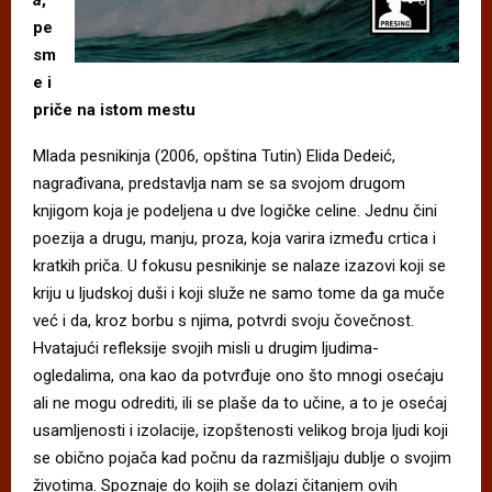
pe
sm
e i
priče na istom mestu
Mlada pesnikinja (2006, opština Tutin) Elida Dedeić,
nagrađivana, predstavlja nam se sa svojom drugom
knjigom koja je podeljena u dve logičke celine. Jednu čini
poezija a drugu, manju, proza, koja varira između crtica i
kratkih priča. U fokusu pesnikinje se nalaze izazovi koji se
kriju u ljudskoj duši i koji služe ne samo tome da ga muče
već i da, kroz borbu s njima, potvrdi svoju čovečnost.
Hvatajući refleksije svojih misli u drugim ljudima-
ogledalima, ona kao da potvrđuje ono što mnogi osećaju
ali ne mogu odrediti, ili se plaše da to učine, a to je osećaj
usamljenosti i izolacije, izopštenosti velikog broja ljudi koji
se obično pojača kad počnu da razmišljaju dublje o svojim
životima. Spoznaje do kojih se dolazi čitanjem ovih