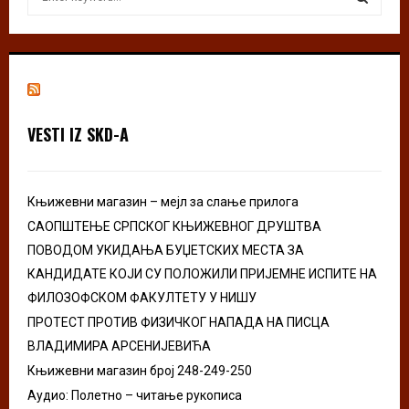
e
a
S
r
c
E
h
f
A
o
VESTI IZ SKD-A
r
R
:
C
Књижевни магазин – мејл за слање прилога
H
САОПШТЕЊЕ СРПСКОГ КЊИЖЕВНОГ ДРУШТВА
ПОВОДОМ УКИДАЊА БУЏЕТСКИХ МЕСТА ЗА
КАНДИДАТЕ КОЈИ СУ ПОЛОЖИЛИ ПРИЈЕМНЕ ИСПИТЕ НА
ФИЛОЗОФСКОМ ФАКУЛТЕТУ У НИШУ
ПРОТЕСТ ПРОТИВ ФИЗИЧКОГ НАПАДА НА ПИСЦА
ВЛАДИМИРА АРСЕНИЈЕВИЋА
Књижевни магазин број 248-249-250
Аудио: Полетно – читање рукописа