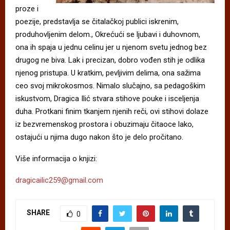
proze i
poezije, predstavlja se čitalačkoj publici iskrenim,
produhovljenim delom., Okrećući se ljubavi i duhovnom,
ona ih spaja u jednu celinu jer u njenom svetu jednog bez
drugog ne biva. Lak i precizan, dobro vođen stih je odlika
njenog pristupa. U kratkim, pevljivim delima, ona sažima
ceo svoj mikrokosmos. Nimalo slučajno, sa pedagoškim
iskustvom, Dragica Ilić stvara stihove pouke i isceljenja
duha. Protkani finim tkanjem njenih reči, ovi stihovi dolaze
iz bezvremenskog prostora i obuzimaju čitaoce lako,
ostajući u njima dugo nakon što je delo pročitano.
Više informacija o knjizi:
dragicailic259@gmail.com
SHARE
0