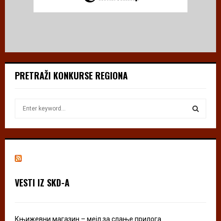
PRETRAŽI KONKURSE REGIONA
S
e
a
S
r
c
E
h
f
A
o
VESTI IZ SKD-A
r
R
:
C
Књижевни магазин – мејл за слање прилога