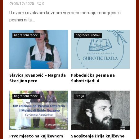
05/12/2025
0
U ovom i ovakvom kriznom vremenu nemaju mnogi pisci i
pesnici ni tu...
nagrađeni radovi
nagrađeni radovi
Slavica Jovanović – Nagrada
Pobednička pesma na
Sterijino pero
Suboticijadi 4
nagrađeni radovi
Srbija
Prvo mjesto na književnom
Saopštenje žirija književne