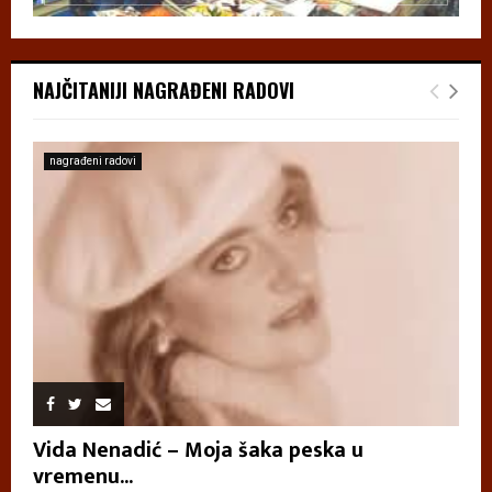
NAJČITANIJI NAGRAĐENI RADOVI
nagrađeni radovi
Vida Nenadić – Moja šaka peska u
vremenu...