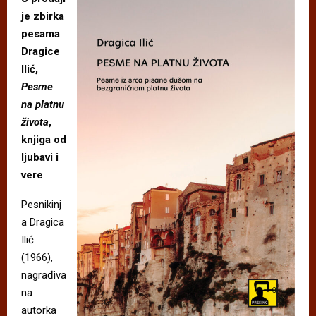
je zbirka
pesama
Dragice
Ilić,
Pesme
na platnu
života
,
knjiga od
ljubavi i
vere
Pesnikinj
a Dragica
Ilić
(1966),
nagrađiva
na
autorka