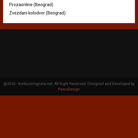
Prozaonline (Beograd)
Zvezdani kolodvor (Beograd)
@2026 - konkursiregiona.net. All Right Reserved. Designed and Developed by
PenciDesign