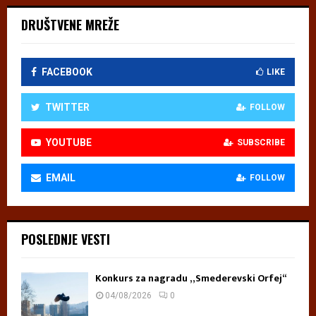
DRUŠTVENE MREŽE
FACEBOOK
LIKE
TWITTER
FOLLOW
YOUTUBE
SUBSCRIBE
EMAIL
FOLLOW
POSLEDNJE VESTI
Konkurs za nagradu „Smederevski Orfej“
04/08/2026
0