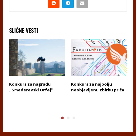
SLIČNE VESTI
Konkurs za nagradu
Konkurs za najbolju
П
„Smederevski Orfej“
neobjavljenu zbirku priča
А