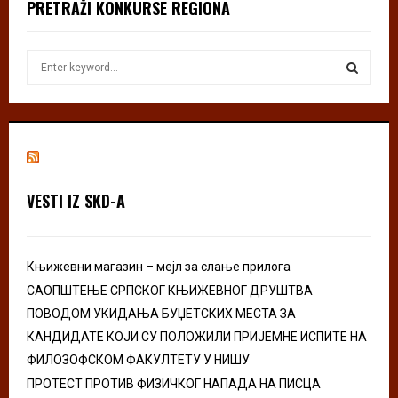
PRETRAŽI KONKURSE REGIONA
S
e
a
S
r
c
E
h
f
A
o
VESTI IZ SKD-A
r
R
:
C
Књижевни магазин – мејл за слање прилога
H
САОПШТЕЊЕ СРПСКОГ КЊИЖЕВНОГ ДРУШТВА
ПОВОДОМ УКИДАЊА БУЏЕТСКИХ МЕСТА ЗА
КАНДИДАТЕ КОЈИ СУ ПОЛОЖИЛИ ПРИЈЕМНЕ ИСПИТЕ НА
ФИЛОЗОФСКОМ ФАКУЛТЕТУ У НИШУ
ПРОТЕСТ ПРОТИВ ФИЗИЧКОГ НАПАДА НА ПИСЦА