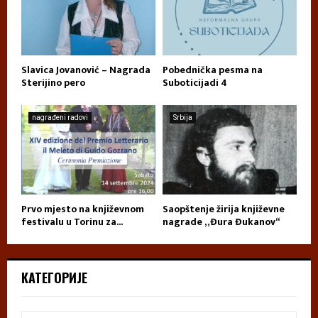
Slavica Jovanović – Nagrada
Pobednička pesma na
Sterijino pero
Suboticijadi 4
nagrađeni radovi
Srbija
Prvo mjesto na književnom
Saopštenje žirija književne
festivalu u Torinu za...
nagrade „Đura Đukanov“
КАТЕГОРИЈЕ