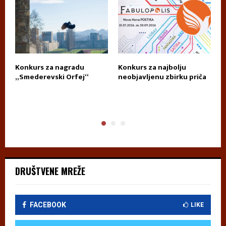
Konkurs za nagradu
Konkurs za najbolju
П
„Smederevski Orfej“
neobjavljenu zbirku priča
А
DRUŠTVENE MREŽE
FACEBOOK
LIKE