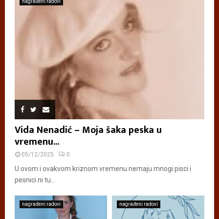
nagrađeni radovi
Vida Nenadić – Moja šaka peska u
vremenu...
05/12/2025
0
U ovom i ovakvom kriznom vremenu nemaju mnogi pisci i
pesnici ni tu...
nagrađeni radovi
nagrađeni radovi