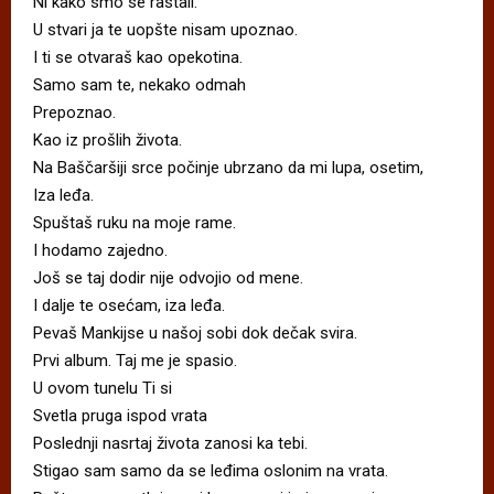
Ni kako smo se rastali.
U stvari ja te uopšte nisam upoznao.
I ti se otvaraš kao opekotina.
Samo sam te, nekako odmah
Prepoznao.
Kao iz prošlih života.
Na Baščaršiji srce počinje ubrzano da mi lupa, osetim,
Iza leđa.
Spuštaš ruku na moje rame.
I hodamo zajedno.
Još se taj dodir nije odvojio od mene.
I dalje te osećam, iza leđa.
Pevaš Mankijse u našoj sobi dok dečak svira.
Prvi album. Taj me je spasio.
U ovom tunelu Ti si
Svetla pruga ispod vrata
Poslednji nasrtaj života zanosi ka tebi.
Stigao sam samo da se leđima oslonim na vrata.