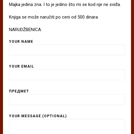
Majka jedina zna. I to je jedino što mi se kod nje ne sviđa.
Knjiga se može naručiti po ceni od 500 dinara.
NARUDŽBENICA:
YOUR NAME
YOUR EMAIL
ПРЕДМЕТ
YOUR MESSAGE (OPTIONAL)