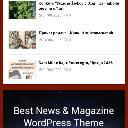
Konkurs “Božidar Živković Džigi” za najbolju
pjesmu o Tari
04/08/2026
0
Приказ романа „Крик“ Ане Атанасковић
04/08/2026
0
Dani Milke Bajic Poderegin, Pljevlja 2026
04/08/2026
0