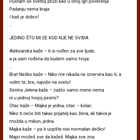
Puštam se svetloj pruzi kao u onoj igri poverenja.
Padanju nema kraja
I baš je dobro!
…
JEDINO ŠTO MI SE KOD NJE NE SVIĐA
Aleksandra kaže – ti si rođen za sve ljude,
a ja sam rođena da budem samo tvoja.
…
Brat Neško kaže – Niko me nikada ne iznervira kao ti, a
volim te, bre, najviše na svetu!
Sestra Jelena kaže – zašto samo mene nema
ni u jednoj tvojoj pesmi?
Otac kaže – Majka je jedna, otac – kolac.
Niko ti neće biti takav prijatelj kao žena, ali takva je
možda u milion, jedna.
Majka kaže – pa ti uopšte nisi normalan dečko!
Majci možeš sve da kažeš. Majka sve zna.