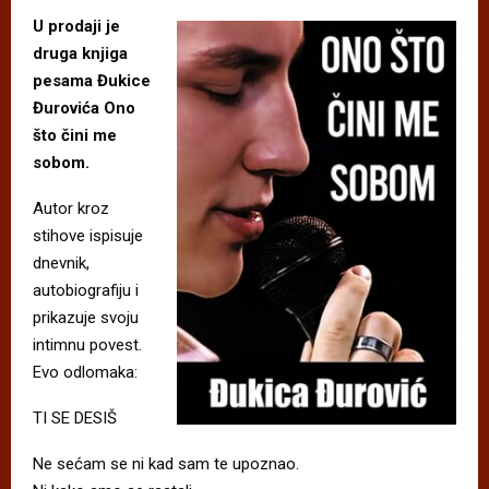
U prodaji je
druga knjiga
pesama Đukice
Đurovića Ono
što čini me
sobom.
Autor kroz
stihove ispisuje
dnevnik,
autobiografiju i
prikazuje svoju
intimnu povest.
Evo odlomaka:
TI SE DESIŠ
Ne sećam se ni kad sam te upoznao.