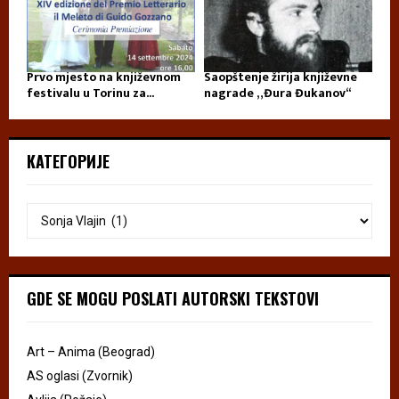
Prvo mjesto na književnom
Saopštenje žirija književne
festivalu u Torinu za...
nagrade „Đura Đukanov“
КАТЕГОРИЈЕ
GDE SE MOGU POSLATI AUTORSKI TEKSTOVI
Art – Anima (Beograd)
AS oglasi (Zvornik)