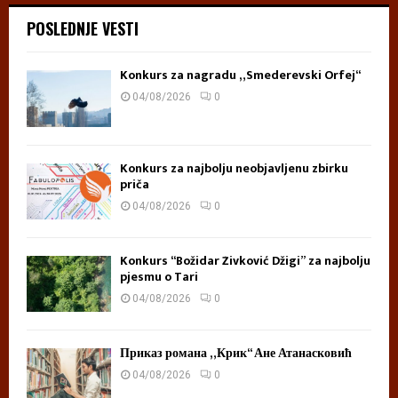
POSLEDNJE VESTI
Konkurs za nagradu „Smederevski Orfej“
04/08/2026
0
Konkurs za najbolju neobjavljenu zbirku
priča
04/08/2026
0
Konkurs “Božidar Živković Džigi” za najbolju
pjesmu o Tari
04/08/2026
0
Приказ романа „Крик“ Ане Атанасковић
04/08/2026
0