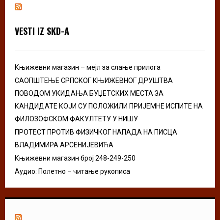
h
f
A
o
VESTI IZ SKD-A
r
R
:
C
Књижевни магазин – мејл за слање прилога
H
САОПШТЕЊЕ СРПСКОГ КЊИЖЕВНОГ ДРУШТВА
ПОВОДОМ УКИДАЊА БУЏЕТСКИХ МЕСТА ЗА
КАНДИДАТЕ КОЈИ СУ ПОЛОЖИЛИ ПРИЈЕМНЕ ИСПИТЕ НА
ФИЛОЗОФСКОМ ФАКУЛТЕТУ У НИШУ
ПРОТЕСТ ПРОТИВ ФИЗИЧКОГ НАПАДА НА ПИСЦА
ВЛАДИМИРА АРСЕНИЈЕВИЋА
Књижевни магазин број 248-249-250
Аудио: Полетно – читање рукописа