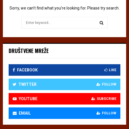
n
Sorry, we can’t find what you’re looking for. Please try search.
–
S
Search
a
for:
m
SEARCH
o
p
o
DRUŠTVENE MREŽE
l
a
k
FACEBOOK
LIKE
o
TWITTER
FOLLOW
YOUTUBE
SUBSCRIBE
EMAIL
FOLLOW