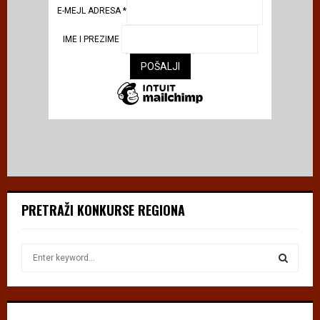
E-MEJL ADRESA
*
IME I PREZIME
PRETRAŽI KONKURSE REGIONA
S
e
a
S
r
c
E