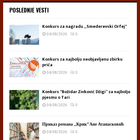
p
POSLEDNJE VESTI
r
a
g
Konkurs za nagradu „Smederevski Orfej“
u
04/08/2026
0
s
v
e
m
Konkurs za najbolju neobjavljenu zbirku
i
priča
r
04/08/2026
0
a
Konkurs “Božidar Živković Džigi” za najbolju
pjesmu o Tari
04/08/2026
0
Приказ романа „Крик“ Ане Атанасковић
04/08/2026
0