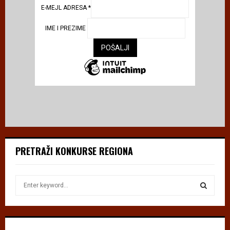
E-MEJL ADRESA
*
IME I PREZIME
PRETRAŽI KONKURSE REGIONA
S
e
a
S
r
c
E