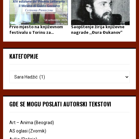
Prvo mjesto na književnom
Saopštenje žirija književne
festivalu u Torinu za...
nagrade „Đura Đukanov“
КАТЕГОРИЈЕ
GDE SE MOGU POSLATI AUTORSKI TEKSTOVI
Art – Anima (Beograd)
AS oglasi (Zvornik)