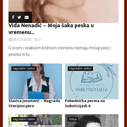
Vida Nenadić – Moja šaka peska u
vremenu...
05/12/2025
0
U ovom i ovakvom kriznom vremenu nemaju mnogi pisci i
pesnici ni tu...
nagrađeni radovi
nagrađeni radovi
Slavica Jovanović – Nagrada
Pobednička pesma na
Sterijino pero
Suboticijadi 4
nagrađeni radovi
Srbija