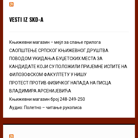
h
f
A
o
VESTI IZ SKD-A
r
R
:
C
Књижевни магазин – мејл за слање прилога
H
САОПШТЕЊЕ СРПСКОГ КЊИЖЕВНОГ ДРУШТВА
ПОВОДОМ УКИДАЊА БУЏЕТСКИХ МЕСТА ЗА
КАНДИДАТЕ КОЈИ СУ ПОЛОЖИЛИ ПРИЈЕМНЕ ИСПИТЕ НА
ФИЛОЗОФСКОМ ФАКУЛТЕТУ У НИШУ
ПРОТЕСТ ПРОТИВ ФИЗИЧКОГ НАПАДА НА ПИСЦА
ВЛАДИМИРА АРСЕНИЈЕВИЋА
Књижевни магазин број 248-249-250
Аудио: Полетно – читање рукописа