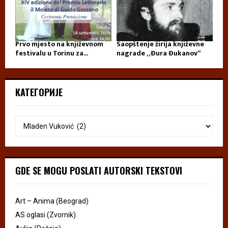
Prvo mjesto na književnom
Saopštenje žirija književne
festivalu u Torinu za...
nagrade „Đura Đukanov“
КАТЕГОРИЈЕ
GDE SE MOGU POSLATI AUTORSKI TEKSTOVI
Art – Anima (Beograd)
AS oglasi (Zvornik)