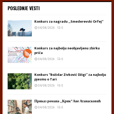
POSLEDNJE VESTI
Konkurs za nagradu „Smederevski Orfej“
04/08/2026
0
Konkurs za najbolju neobjavljenu zbirku
priča
04/08/2026
0
Konkurs “Božidar Živković Džigi” za najbolju
pjesmu o Tari
04/08/2026
0
Приказ романа „Крик“ Ане Атанасковић
04/08/2026
0