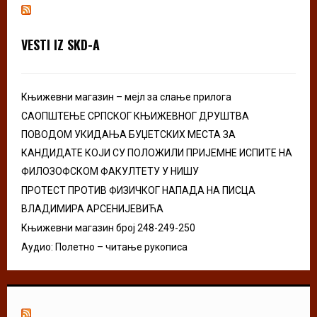
h
f
A
o
VESTI IZ SKD-A
r
R
:
C
Књижевни магазин – мејл за слање прилога
H
САОПШТЕЊЕ СРПСКОГ КЊИЖЕВНОГ ДРУШТВА
ПОВОДОМ УКИДАЊА БУЏЕТСКИХ МЕСТА ЗА
КАНДИДАТЕ КОЈИ СУ ПОЛОЖИЛИ ПРИЈЕМНЕ ИСПИТЕ НА
ФИЛОЗОФСКОМ ФАКУЛТЕТУ У НИШУ
ПРОТЕСТ ПРОТИВ ФИЗИЧКОГ НАПАДА НА ПИСЦА
ВЛАДИМИРА АРСЕНИЈЕВИЋА
Књижевни магазин број 248-249-250
Аудио: Полетно – читање рукописа