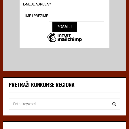
E-MEJL ADRESA
*
IME I PREZIME
PRETRAŽI KONKURSE REGIONA
S
e
a
S
r
c
E