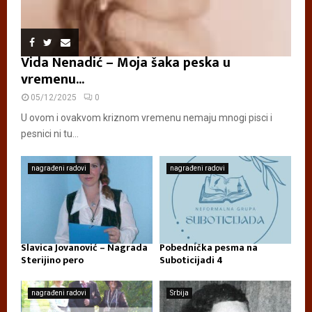
Vida Nenadić – Moja šaka peska u
vremenu...
05/12/2025
0
U ovom i ovakvom kriznom vremenu nemaju mnogi pisci i
pesnici ni tu...
nagrađeni radovi
nagrađeni radovi
Slavica Jovanović – Nagrada
Pobednička pesma na
Sterijino pero
Suboticijadi 4
nagrađeni radovi
Srbija