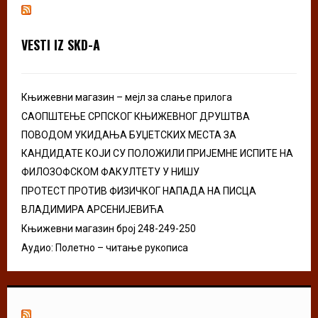
h
f
A
o
VESTI IZ SKD-A
r
R
:
C
Књижевни магазин – мејл за слање прилога
H
САОПШТЕЊЕ СРПСКОГ КЊИЖЕВНОГ ДРУШТВА
ПОВОДОМ УКИДАЊА БУЏЕТСКИХ МЕСТА ЗА
КАНДИДАТЕ КОЈИ СУ ПОЛОЖИЛИ ПРИЈЕМНЕ ИСПИТЕ НА
ФИЛОЗОФСКОМ ФАКУЛТЕТУ У НИШУ
ПРОТЕСТ ПРОТИВ ФИЗИЧКОГ НАПАДА НА ПИСЦА
ВЛАДИМИРА АРСЕНИЈЕВИЋА
Књижевни магазин број 248-249-250
Аудио: Полетно – читање рукописа