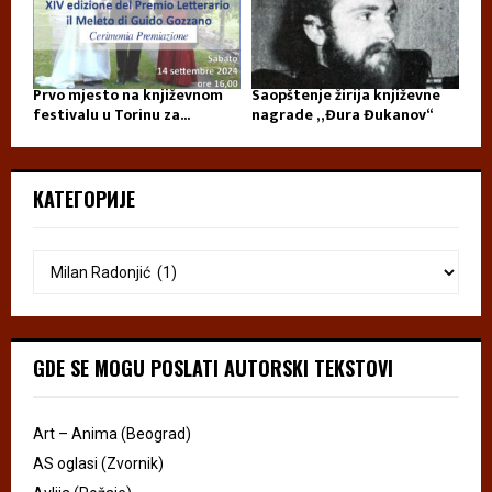
Prvo mjesto na književnom
Saopštenje žirija književne
festivalu u Torinu za...
nagrade „Đura Đukanov“
КАТЕГОРИЈЕ
GDE SE MOGU POSLATI AUTORSKI TEKSTOVI
Art – Anima (Beograd)
AS oglasi (Zvornik)