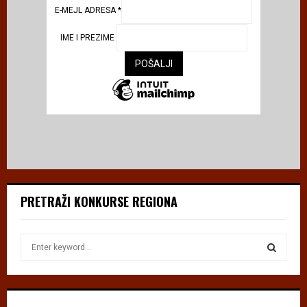
E-MEJL ADRESA
*
IME I PREZIME
PRETRAŽI KONKURSE REGIONA
S
e
a
S
r
c
E