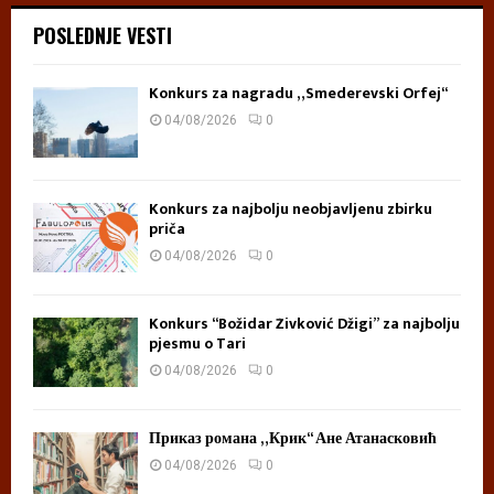
a
POSLEDNJE VESTI
t
a
Konkurs za nagradu „Smederevski Orfej“
04/08/2026
0
Konkurs za najbolju neobjavljenu zbirku
priča
04/08/2026
0
Konkurs “Božidar Živković Džigi” za najbolju
pjesmu o Tari
04/08/2026
0
Приказ романа „Крик“ Ане Атанасковић
04/08/2026
0