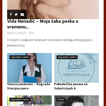
Vida Nenadić – Moja šaka peska u
vremenu...
05/12/2025
0
U ovom i ovakvom kriznom vremenu nemaju mnogi pisci i
pesnici ni tu...
nagrađeni radovi
nagrađeni radovi
Slavica Jovanović – Nagrada
Pobednička pesma na
Sterijino pero
Suboticijadi 4
nagrađeni radovi
Srbija