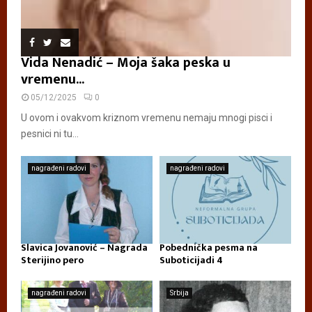
Vida Nenadić – Moja šaka peska u
vremenu...
05/12/2025
0
U ovom i ovakvom kriznom vremenu nemaju mnogi pisci i
pesnici ni tu...
nagrađeni radovi
nagrađeni radovi
Slavica Jovanović – Nagrada
Pobednička pesma na
Sterijino pero
Suboticijadi 4
nagrađeni radovi
Srbija