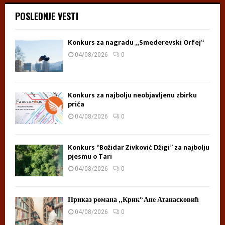
POSLEDNJE VESTI
Konkurs za nagradu „Smederevski Orfej“
04/08/2026
0
Konkurs za najbolju neobjavljenu zbirku
priča
04/08/2026
0
Konkurs “Božidar Živković Džigi” za najbolju
pjesmu o Tari
04/08/2026
0
Приказ романа „Крик“ Ане Атанасковић
04/08/2026
0