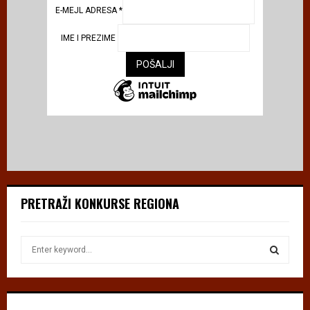
E-MEJL ADRESA
*
IME I PREZIME
PRETRAŽI KONKURSE REGIONA
S
e
a
S
r
c
E