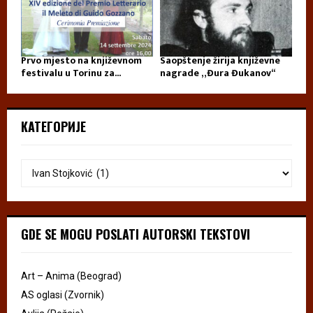
Prvo mjesto na književnom
Saopštenje žirija književne
festivalu u Torinu za...
nagrade „Đura Đukanov“
КАТЕГОРИЈЕ
GDE SE MOGU POSLATI AUTORSKI TEKSTOVI
Art – Anima (Beograd)
AS oglasi (Zvornik)