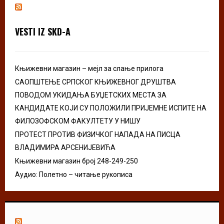
h
f
A
o
VESTI IZ SKD-A
r
R
:
C
Књижевни магазин – мејл за слање прилога
H
САОПШТЕЊЕ СРПСКОГ КЊИЖЕВНОГ ДРУШТВА
ПОВОДОМ УКИДАЊА БУЏЕТСКИХ МЕСТА ЗА
КАНДИДАТЕ КОЈИ СУ ПОЛОЖИЛИ ПРИЈЕМНЕ ИСПИТЕ НА
ФИЛОЗОФСКОМ ФАКУЛТЕТУ У НИШУ
ПРОТЕСТ ПРОТИВ ФИЗИЧКОГ НАПАДА НА ПИСЦА
ВЛАДИМИРА АРСЕНИЈЕВИЋА
Књижевни магазин број 248-249-250
Аудио: Полетно – читање рукописа