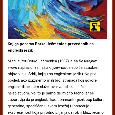
Knjiga pesama Borka Ječmenice prevedenih na
engleski jezik
Mladi autor Borko Ječmenica (1987) je sa
Beskrajnim
snom
napravio, za našu književnost, neobičan zaokret:
objavio je, u Srbiji, knjigu na engleskom jeziku. Na prvi
pogled, ako izuzmemo mali broj stranaca koji govore
engleski ili se istim služe, ovakva odluka se čini
neisplativom. No, to je samo delimično tačno jer se
zaboravlja da je engleski, kao dominantni jezik pop kulture
generalno, specifičan u svom izražaju i poseduje
ekspresivnost koja prirodno prijanja uz rok ili bluz, recimo.