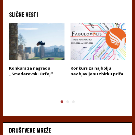
SLIČNE VESTI
Konkurs za nagradu
Konkurs za najbolju
П
„Smederevski Orfej“
neobjavljenu zbirku priča
А
DRUŠTVENE MREŽE