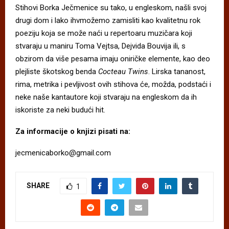
Stihovi Borka Ječmenice su tako, u engleskom, našli svoj
drugi dom i lako ihvmožemo zamisliti kao kvalitetnu rok
poeziju koja se može naći u repertoaru muzičara koji
stvaraju u maniru Toma Vejtsa, Dejvida Bouvija ili, s
obzirom da više pesama imaju oniričke elemente, kao deo
plejliste škotskog benda
Cocteau Twins
. Lirska tananost,
rima, metrika i pevljivost ovih stihova će, možda, podstaći i
neke naše kantautore koji stvaraju na engleskom da ih
iskoriste za neki budući hit.
Za informacije o knjizi pisati na:
jecmenicaborko@gmail.com
SHARE
1