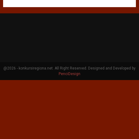
@2026 - konkursiregiona.net. All Right Reserved. Designed and Developed by
PenciDesign