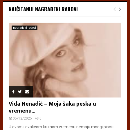
NAJČITANIJI NAGRAĐENI RADOVI
nagrađeni radovi
Vida Nenadić – Moja šaka peska u
vremenu...
05/12/2025
0
U ovom i ovakvom kriznom vremenu nemaju mnogi pisci i