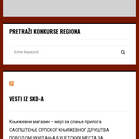
PRETRAŽI KONKURSE REGIONA
S
e
a
S
r
c
E
h
f
A
o
VESTI IZ SKD-A
r
R
:
C
Књижевни магазин – мејл за слање прилога
H
САОПШТЕЊЕ СРПСКОГ КЊИЖЕВНОГ ДРУШТВА
ПОВОДОМ УКИДАЊА БУЏЕТСКИХ МЕСТА ЗА