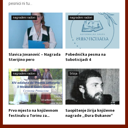
pesnici ni tu...
nagrađeni radovi
nagrađeni radovi
Slavica Jovanović – Nagrada
Pobednička pesma na
Sterijino pero
Suboticijadi 4
nagrađeni radovi
Srbija
Prvo mjesto na književnom
Saopštenje žirija književne
festivalu u Torinu za...
nagrade „Đura Đukanov“