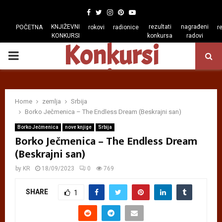
Facebook
Twitter
Instagram
Pinterest
Youtube
KNJIŽEVNI
rezultati
nagrađeni
POČETNA
rokovi
radionice
r
KONKURSI
konkursa
radovi
Konkursi
PRIMARY
regiona
MENU
Home
zemlja
Srbija
Borko Ječmenica – The Endless Dream (Beskrajni san)
Borko Ječmenica
nove knjige
Srbija
Borko Ječmenica – The Endless Dream
(Beskrajni san)
by
KR
18/09/2023
0
769
SHARE
1