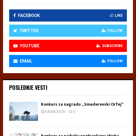
FACEBOOK
LIKE
TWITTER
FOLLOW
YOUTUBE
SUBSCRIBE
EMAIL
FOLLOW
POSLEDNJE VESTI
Konkurs za nagradu „Smederevski Orfej“
04/08/2026
0
Konkurs za najbolju neobjavljenu zbirku