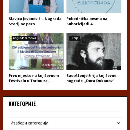
Slavica Jovanović – Nagrada
Pobednička pesma na
Sterijino pero
Suboticijadi 4
nagrađeni radovi
Srbija
Prvo mjesto na književnom
Saopštenje žirija književne
festivalu u Torinu za...
nagrade „Đura Đukanov“
КАТЕГОРИЈЕ