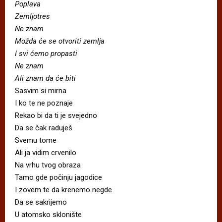
Poplava
Zemljotres
Ne znam
Možda će se otvoriti zemlja
I svi ćemo propasti
Ne znam
Ali znam da će biti
Sasvim si mirna
I ko te ne poznaje
Rekao bi da ti je svejedno
Da se čak raduješ
Svemu tome
Ali ja vidim crvenilo
Na vrhu tvog obraza
Tamo gde počinju jagodice
I zovem te da krenemo negde
Da se sakrijemo
U atomsko sklonište