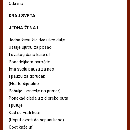
Odavno
KRAJ SVETA
JEDNA
Ž
ENA
II
Jedna žena živi dve ulice dalje
Ustaje ujutru za posao
I svakog dana kaže uf
Ponedeljkom naročito
Ima svoju pauzu za nes
I pauzu za doručak
(Nešto dijetalno
Pahulje i zrnevlje na primer)
Ponekad gleda u zid preko puta
I putuje
Kad se vrati kući
(Usput svrati da napuni kese)
Opet kaže uf