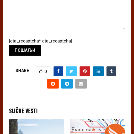
[cta_recaptcha* cta_recaptcha]
SHARE
0
SLIČNE VESTI