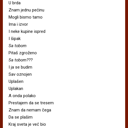
U brda
Znam jednu pećinu
Mogli bismo tamo
Ima i izvor
I neke kupine ispred
I šipak
Sa tobom
Pitaš zgroženo
Sa tobom???
I ja se budim
Sav oznojen
Uplašen
Uplakan
A onda polako
Prestajem da se tresem
Znam da nemam čega
Da se plašim
Kraj sveta je već bio