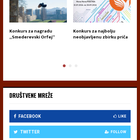
Konkurs za nagradu
Konkurs za najbolju
П
„Smederevski Orfej“
neobjavljenu zbirku priča
А
DRUŠTVENE MREŽE
FACEBOOK
LIKE
TWITTER
FOLLOW