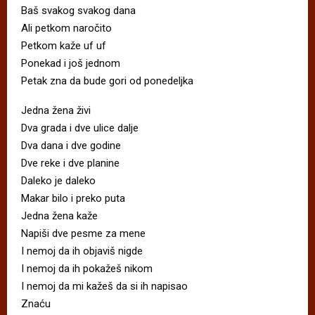
Baš svakog svakog dana
Ali petkom naročito
Petkom kaže uf uf
Ponekad i još jednom
Petak zna da bude gori od ponedeljka
Jedna žena živi
Dva grada i dve ulice dalje
Dva dana i dve godine
Dve reke i dve planine
Daleko je daleko
Makar bilo i preko puta
Jedna žena kaže
Napiši dve pesme za mene
I nemoj da ih objaviš nigde
I nemoj da ih pokažeš nikom
I nemoj da mi kažeš da si ih napisao
Znaću