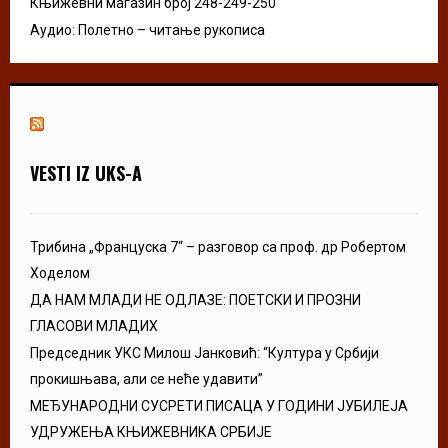
Књижевни магазин број 248-249-250
Аудио: Полетно – читање рукописа
VESTI IZ UKS-A
Трибина „Француска 7“ – разговор са проф. др Робертом
Ходелом
ДА НАМ МЛАДИ НЕ ОДЛАЗЕ: ПОЕТСКИ И ПРОЗНИ
ГЛАСОВИ МЛАДИХ
Председник УКС Милош Јанковић: “Култура у Србији
прокишњава, али се неће удавити”
МЕЂУНАРОДНИ СУСРЕТИ ПИСАЦА У ГОДИНИ ЈУБИЛЕЈА
УДРУЖЕЊА КЊИЖЕВНИКА СРБИЈЕ