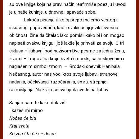
su ove knjige koja na pravi način reafirmiše poeziju i uvodi
je u naše kuhinje, u dnevne i spavaće sobe.
Lakoća pisanja u kojoj prepoznajemo veštog i
iskusnog pripovedača, kao i svakidašnji jezik i svesna
običnost čine da čitalac lako pomisli kako bi i on mogao
napisati ovakvu knjigu i još lakše je prihvati za svoju. U tri
ciklusa – ljubavni pod nazivom Dve pesme za jednu ženu,
životni – Tragovi na kraju sveta i morski, sa neskrivenim i
naglašenim simbolizmom – Brodski dnevnik Hanibala
Nečasnog, autor nas vodi kroz svoje ljubavi, strahove,
nadanja, očekivanja, razočaranja, smrti, strepnje i
razmišljanja. Na kraju se sve ipak svede na ljubav.
Sanjao sam te kako dolaziš
I kažeš mi mirno
Noćas će biti
Kraj sveta
Ko zna šta će se desiti