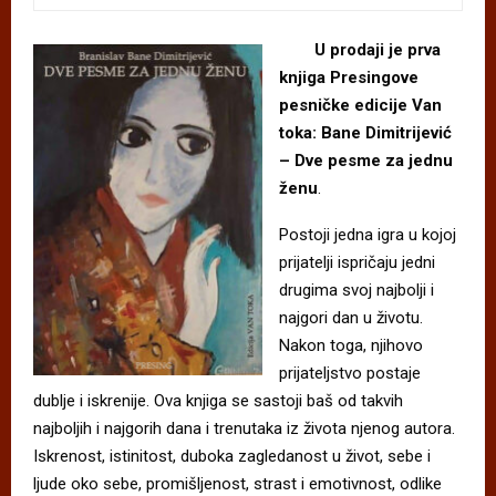
U prodaji je prva
knjiga Presingove
pesničke edicije Van
toka: Bane Dimitrijević
– Dve pesme za jednu
ženu
.
Postoji jedna igra u kojoj
prijatelji ispričaju jedni
drugima svoj najbolji i
najgori dan u životu.
Nakon toga, njihovo
prijateljstvo postaje
dublje i iskrenije. Ova knjiga se sastoji baš od takvih
najboljih i najgorih dana i trenutaka iz života njenog autora.
Iskrenost, istinitost, duboka zagledanost u život, sebe i
ljude oko sebe, promišljenost, strast i emotivnost, odlike