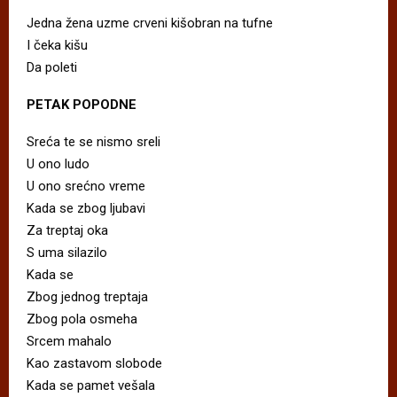
Jedna žena uzme crveni kišobran na tufne
I čeka kišu
Da poleti
PETAK POPODNE
Sreća te se nismo sreli
U ono ludo
U ono srećno vreme
Kada se zbog ljubavi
Za treptaj oka
S uma silazilo
Kada se
Zbog jednog treptaja
Zbog pola osmeha
Srcem mahalo
Kao zastavom slobode
Kada se pamet vešala