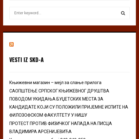
S
e
a
S
r
c
E
h
f
A
o
VESTI IZ SKD-A
r
R
:
C
Књижевни магазин – мејл за слање прилога
H
САОПШТЕЊЕ СРПСКОГ КЊИЖЕВНОГ ДРУШТВА
ПОВОДОМ УКИДАЊА БУЏЕТСКИХ МЕСТА ЗА
КАНДИДАТЕ КОЈИ СУ ПОЛОЖИЛИ ПРИЈЕМНЕ ИСПИТЕ НА
ФИЛОЗОФСКОМ ФАКУЛТЕТУ У НИШУ
ПРОТЕСТ ПРОТИВ ФИЗИЧКОГ НАПАДА НА ПИСЦА
ВЛАДИМИРА АРСЕНИЈЕВИЋА