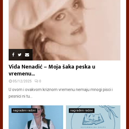
Vida Nenadić – Moja šaka peska u
vremenu...
05/12/2025
0
U ovom i ovakvom kriznom vremenu nemaju mnogi pisci i
pesnici ni tu...
nagrađeni radovi
nagrađeni radovi