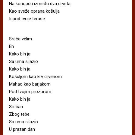
Na konopcu između dva drveta
Kao sveže oprana košulja
Ispod tvoje terase
Sreća velim
Eh
Kako bih ja
Sa uma silazio
Kako bih ja
Košuljom kao krv crvenom
Mahao kao barjakom
Pod tvojim prozorom
Kako bih ja
Srećan
Zbog tebe
Sa uma silazio
U prazan dan