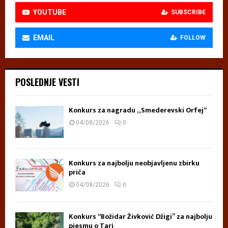
YOUTUBE
SUBSCRIBE
EMAIL
FOLLOW
POSLEDNJE VESTI
Konkurs za nagradu „Smederevski Orfej“
04/08/2026
0
Konkurs za najbolju neobjavljenu zbirku
priča
04/08/2026
0
Konkurs “Božidar Živković Džigi” za najbolju
pjesmu o Tari