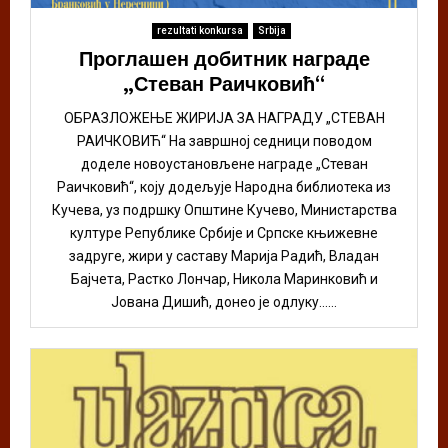
rezultati konkursa
Srbija
Проглашен добитник награде
„Стеван Раичковић“
ОБРАЗЛОЖЕЊЕ ЖИРИЈА ЗА НАГРАДУ „СТЕВАН
РАИЧКОВИЋ“ На завршној седници поводом
доделе новоустановљене награде „Стеван
Раичковић“, коју додељује Народна библиотека из
Кучева, уз подршку Општине Кучево, Министарства
културе Републике Србије и Српске књижевне
задруге, жири у саставу Марија Радић, Владан
Бајчета, Растко Лончар, Никола Маринковић и
Јована Дишић, донео је одлуку......