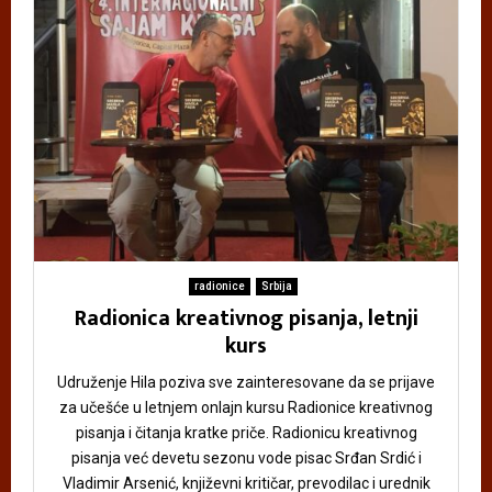
radionice
Srbija
Radionica kreativnog pisanja, letnji
kurs
Udruženje Hila poziva sve zainteresovane da se prijave
za učešće u letnjem onlajn kursu Radionice kreativnog
pisanja i čitanja kratke priče. Radionicu kreativnog
pisanja već devetu sezonu vode pisac Srđan Srdić i
Vladimir Arsenić, književni kritičar, prevodilac i urednik