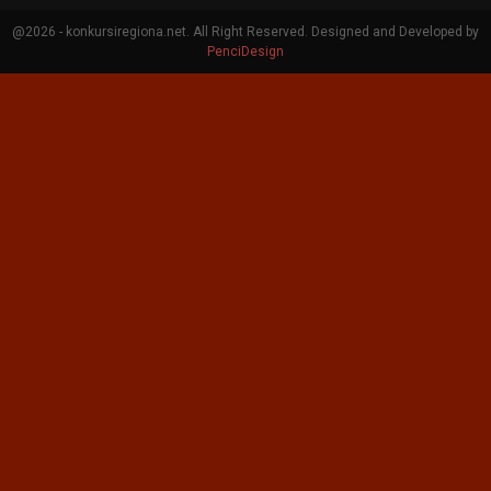
@2026 - konkursiregiona.net. All Right Reserved. Designed and Developed by
PenciDesign