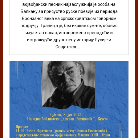
војвођански песник најзаслужнија је особа на
Балкану за присуство руске поезије из периода
Бронзаног века на српскохрватском говорном
подручју. Травица је, без икакве сумње, обавио
изузетан посао, истовремено преводећи и
истражујући друштвену историју Русије и
Совјетског......