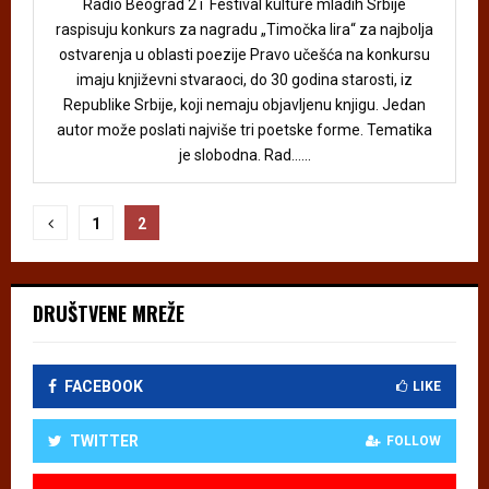
Radio Beograd 2 i Festival kulture mladih Srbije
raspisuju konkurs za nagradu „Timočka lira“ za najbolja
ostvarenja u oblasti poezije Pravo učešća na konkursu
imaju književni stvaraoci, do 30 godina starosti, iz
Republike Srbije, koji nemaju objavljenu knjigu. Jedan
autor može poslati najviše tri poetske forme. Tematika
je slobodna. Rad......
Пагинација
1
2
чланака
DRUŠTVENE MREŽE
FACEBOOK
LIKE
TWITTER
FOLLOW