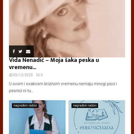
Vida Nenadić – Moja šaka peska u
vremenu...
05/12/2025
0
U ovom i ovakvom kriznom vremenu nemaju mnogi pisci i
pesnici ni tu...
nagrađeni radovi
nagrađeni radovi