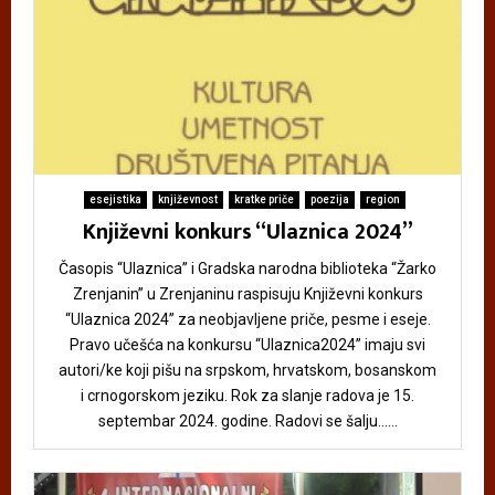
esejistika
književnost
kratke priče
poezija
region
Književni konkurs “Ulaznica 2024”
Časopis “Ulaznica” i Gradska narodna biblioteka “Žarko
Zrenjanin” u Zrenjaninu raspisuju Književni konkurs
“Ulaznica 2024” za neobjavljene priče, pesme i eseje.
Pravo učešća na konkursu “Ulaznica2024” imaju svi
autori/ke koji pišu na srpskom, hrvatskom, bosanskom
i crnogorskom jeziku. Rok za slanje radova je 15.
septembar 2024. godine. Radovi se šalju......