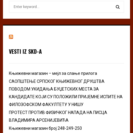
S
e
a
S
r
c
E
h
f
A
o
VESTI IZ SKD-A
r
R
:
C
Књижевни магазин – мејл за слање прилога
H
САОПШТЕЊЕ СРПСКОГ КЊИЖЕВНОГ ДРУШТВА
ПОВОДОМ УКИДАЊА БУЏЕТСКИХ МЕСТА ЗА
КАНДИДАТЕ КОЈИ СУ ПОЛОЖИЛИ ПРИЈЕМНЕ ИСПИТЕ НА
ФИЛОЗОФСКОМ ФАКУЛТЕТУ У НИШУ
ПРОТЕСТ ПРОТИВ ФИЗИЧКОГ НАПАДА НА ПИСЦА
ВЛАДИМИРА АРСЕНИЈЕВИЋА
Књижевни магазин број 248-249-250