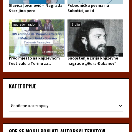
Slavica Jovanović – Nagrada
Pobednička pesma na
Sterijino pero
Suboticijadi 4
nagrađeni radovi
Srbija
Prvo mjesto na književnom
Saopštenje žirija književne
festivalu u Torinu za...
nagrade „Đura Đukanov“
КАТЕГОРИЈЕ
GDE SE MOGU POSLATI AUTORSKI TEKSTOVI