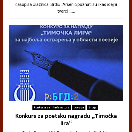
časopisa Ulaznica. Srdić i Arsenić poznati su i kao idejni
tvorci i......
konkursi za mlade autore
poezija
Srbija
Konkurs za poetsku nagradu „Timočka
lira“