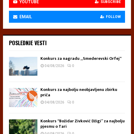
YOUTUBE
SUBSCRIBE
EMAIL
FOLLOW
POSLEDNJE VESTI
Konkurs za nagradu „Smederevski Orfej“
04/08/2026
0
Konkurs za najbolju neobjavljenu zbirku
priča
04/08/2026
0
Konkurs “Božidar Živković Džigi” za najbolju
pjesmu o Tari
04/08/2026
0