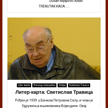
Dušan Mijajlović Adski
TRENUTAK KADA......
Liter-karta
Presing izdavaštvo
Srbija
Svetislav Travica
Литер-карта: Светислав Травица
Рођен је 1939. у Бачком Петровом Селу, и члан је
Удружења књижевника Војводине. Овај