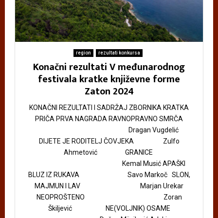
region
rezultati konkursa
Konačni rezultati V međunarodnog
festivala kratke književne forme
Zaton 2024
KONAČNI REZULTATI I SADRŽAJ ZBORNIKA KRATKA
PRIČA PRVA NAGRADA RAVNOPRAVNO SMRČA
Dragan Vugdelić
DIJETE JE RODITELJ ČOVJEKA Zulfo
Ahmetović GRANICE
Kemal Musić APAŠKI
BLUZ IZ RUKAVA Savo Markoč SLON,
MAJMUN I LAV Marjan Urekar
NEOPROŠTENO Zoran
Škiljević NE(VOLJNIK) OSAME