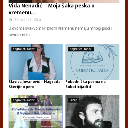
Vida Nenadić – Moja šaka peska u
vremenu...
05/12/2025
0
U ovom i ovakvom kriznom vremenu nemaju mnogi pisci i
pesnici ni tu...
nagrađeni radovi
nagrađeni radovi
Slavica Jovanović – Nagrada
Pobednička pesma na
Sterijino pero
Suboticijadi 4
nagrađeni radovi
Srbija