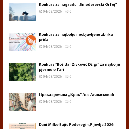
Konkurs za nagradu „Smederevski Orfej“
04/08/2026
0
Konkurs za najbolju neobjavljenu zbirku
priča
04/08/2026
0
Konkurs “Božidar Živković Džigi” za najbolju
pjesmu o Tari
04/08/2026
0
Приказ романа „Крик“ Ане Атанасковић
04/08/2026
0
Dani Milke Bajic Poderegin, Pljevlja 2026