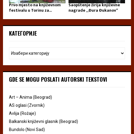
Prvo mjesto na književnom
Saopštenje žirija književne
festivalu u Torinu za...
nagrade „Đura Đukanov“
КАТЕГОРИЈЕ
GDE SE MOGU POSLATI AUTORSKI TEKSTOVI
Art – Anima (Beograd)
AS oglasi (Zvornik)
Avlija (Rožaje)
Balkanski književni glasnik (Beograd)
Bundolo (Novi Sad)