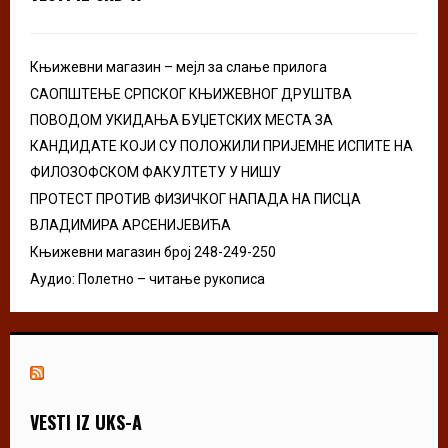
r
R
:
C
Књижевни магазин – мејл за слање прилога
H
САОПШТЕЊЕ СРПСКОГ КЊИЖЕВНОГ ДРУШТВА
ПОВОДОМ УКИДАЊА БУЏЕТСКИХ МЕСТА ЗА
КАНДИДАТЕ КОЈИ СУ ПОЛОЖИЛИ ПРИЈЕМНЕ ИСПИТЕ НА
ФИЛОЗОФСКОМ ФАКУЛТЕТУ У НИШУ
ПРОТЕСТ ПРОТИВ ФИЗИЧКОГ НАПАДА НА ПИСЦА
ВЛАДИМИРА АРСЕНИЈЕВИЋА
Књижевни магазин број 248-249-250
Аудио: Полетно – читање рукописа
VESTI IZ UKS-A