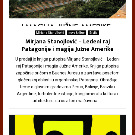
Mirjana Stanojlović
nove knjige
Srbija
Mirjana Stanojlović – Ledeni raj
Patagonije i magija Južne Amerike
U prodaji je knjiga putopisa Mirjane Stanojlović – Ledeni
raj Patagonije i magija Južne Amerike. Knjiga putopisa
započinje pričom o Buenos Ajresu a završava posetom
glečerskoj oblasti u argentinskoj Patagoniji. Obrađuje
teme o glavnim gradovima Perua, Bolivije, Brazila i
Argentine, turbulentne istorije, konglomeratu kultura i
arhitekture, sa osvrtom na čuvena......