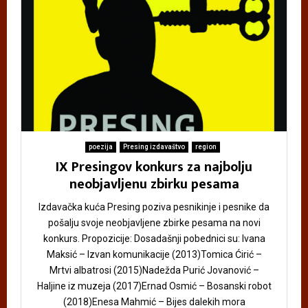
poezija
Presing izdavaštvo
region
IX Presingov konkurs za najbolju
neobjavljenu zbirku pesama
Izdavačka kuća Presing poziva pesnikinje i pesnike da
pošalju svoje neobjavljene zbirke pesama na novi
konkurs. Propozicije: Dosadašnji pobednici su: Ivana
Maksić – Izvan komunikacije (2013)Tomica Ćirić –
Mrtvi albatrosi (2015)Nadežda Purić Jovanović –
Haljine iz muzeja (2017)Ernad Osmić – Bosanski robot
(2018)Enesa Mahmić – Bijes dalekih mora