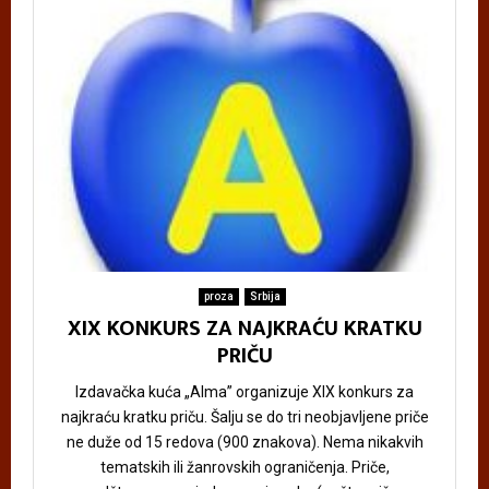
proza
Srbija
XIX KONKURS ZA NAJKRAĆU KRATKU
PRIČU
Izdavačka kuća „Alma” organizuje XIX konkurs za
najkraću kratku priču. Šalju se do tri neobjavljene priče
ne duže od 15 redova (900 znakova). Nema nikakvih
tematskih ili žanrovskih ograničenja. Priče,