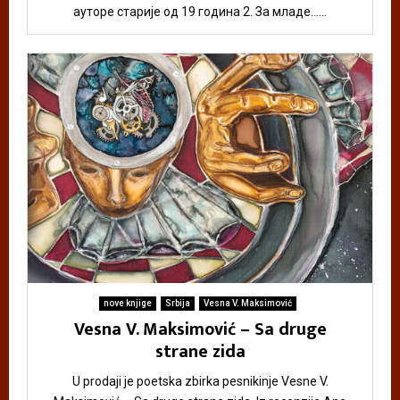
ауторе старије од 19 година 2. За младе......
nove knjige
Srbija
Vesna V. Maksimović
Vesna V. Maksimović – Sa druge
strane zida
U prodaji je poetska zbirka pesnikinje Vesne V.