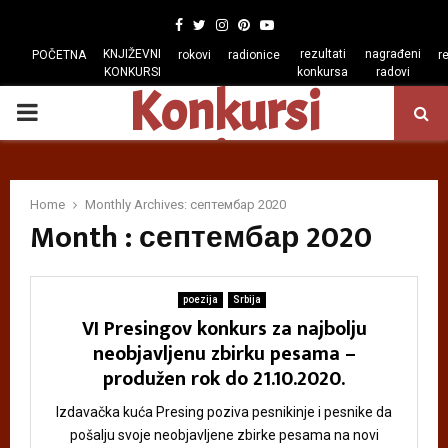
Facebook
Twitter
Instagram
Pinterest
Youtube
KNJIŽEVNI
rezultati
nagrađeni
POČETNA
rokovi
radionice
r
KONKURSI
konkursa
radovi
Konkursi
PRIMARY
regiona
MENU
Home
Monthly Archives: септембар 2020
Month : септембар 2020
poezija
Srbija
VI Presingov konkurs za najbolju
neobjavljenu zbirku pesama –
produžen rok do 21.10.2020.
Izdavačka kuća Presing poziva pesnikinje i pesnike da
pošalju svoje neobjavljene zbirke pesama na novi