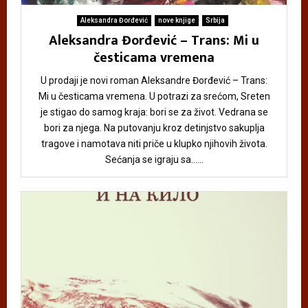
Aleksandra Đorđević
nove knjige
Srbija
Aleksandra Đorđević – Trans: Mi u
česticama vremena
U prodaji je novi roman Aleksandre Đorđević – Trans:
Mi u česticama vremena. U potrazi za srećom, Sreten
je stigao do samog kraja: bori se za život. Vedrana se
bori za njega. Na putovanju kroz detinjstvo sakuplja
tragove i namotava niti priče u klupko njihovih života.
Sećanja se igraju sa......