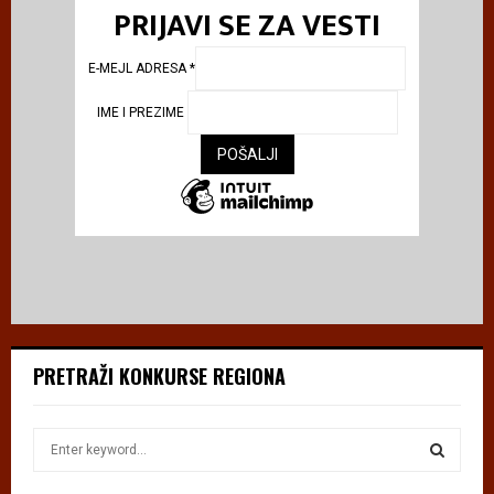
PRIJAVI SE ZA VESTI
E-MEJL ADRESA
*
IME I PREZIME
PRETRAŽI KONKURSE REGIONA
S
e
a
S