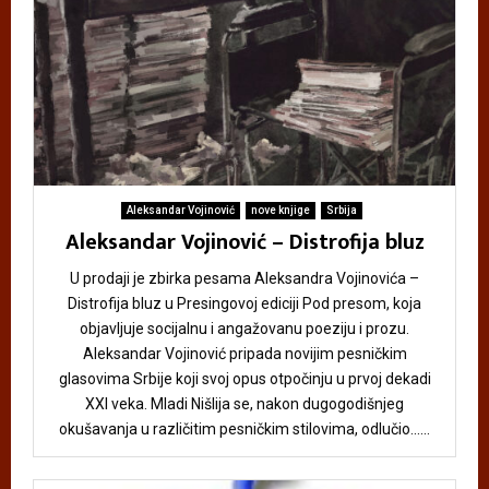
Aleksandar Vojinović
nove knjige
Srbija
Aleksandar Vojinović – Distrofija bluz
U prodaji je zbirka pesama Aleksandra Vojinovića –
Distrofija bluz u Presingovoj ediciji Pod presom, koja
objavljuje socijalnu i angažovanu poeziju i prozu.
Aleksandar Vojinović pripada novijim pesničkim
glasovima Srbije koji svoj opus otpočinju u prvoj dekadi
XXI veka. Mladi Nišlija se, nakon dugogodišnjeg
okušavanja u različitim pesničkim stilovima, odlučio......