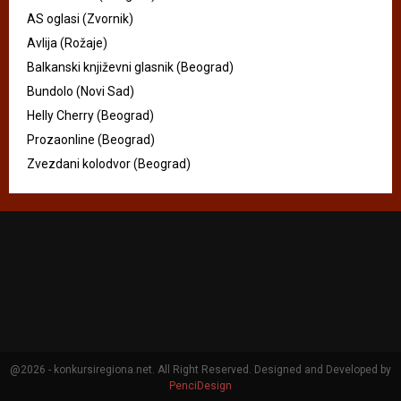
AS oglasi (Zvornik)
Avlija (Rožaje)
Balkanski književni glasnik (Beograd)
Bundolo (Novi Sad)
Helly Cherry (Beograd)
Prozaonline (Beograd)
Zvezdani kolodvor (Beograd)
@2026 - konkursiregiona.net. All Right Reserved. Designed and Developed by
PenciDesign