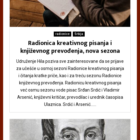
radionice
Srbija
Radionica kreativnog pisanja i
književnog prevođenja, nova sezona
Udruženje Hila poziva sve zainteresovane da se prijave
za učešće u osmoj sezoni Radionice kreativnog pisanja
i čitanja kratke priče, kao i za treću sezonu Radionice
književnog prevođenja. Radionicu kreativnog pisanja
već osmu sezonu vode pisac Srđan Srdić i Vladimir
Arsenić, književni kritičar, prevodilac i urednik časopisa
Ulaznica. Srdić i Arsenić......