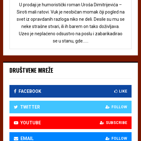
U prodaji je humoristički roman Uroša Dimitrijevića –
Siroti mali ratovi. Vuk je neobičan momak čiji pogled na
svet iz opravdanih razloga niko ne deli. Desile su mu se
neke strašne stvari, ili ih barem on tako doživljava.
Uzeo je neplaćeno odsustvo na poslu i zabarikadirao
se u stanu, gde......
DRUŠTVENE MREŽE
FACEBOOK
LIKE
TWITTER
FOLLOW
YOUTUBE
SUBSCRIBE
EMAIL
FOLLOW