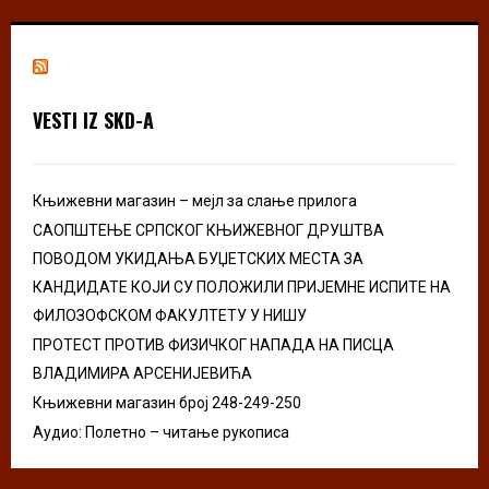
r
c
E
h
f
A
o
VESTI IZ SKD-A
r
R
:
C
Књижевни магазин – мејл за слање прилога
H
САОПШТЕЊЕ СРПСКОГ КЊИЖЕВНОГ ДРУШТВА
ПОВОДОМ УКИДАЊА БУЏЕТСКИХ МЕСТА ЗА
КАНДИДАТЕ КОЈИ СУ ПОЛОЖИЛИ ПРИЈЕМНЕ ИСПИТЕ НА
ФИЛОЗОФСКОМ ФАКУЛТЕТУ У НИШУ
ПРОТЕСТ ПРОТИВ ФИЗИЧКОГ НАПАДА НА ПИСЦА
ВЛАДИМИРА АРСЕНИЈЕВИЋА
Књижевни магазин број 248-249-250
Аудио: Полетно – читање рукописа