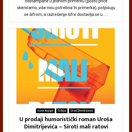
odštampane u jednom primerku (pošto priče
skeniramo, više nisu potrebna tri primerka), potpisuju
se šifrom, a razrešenje šifre dostavlja se u......
nove knjige
Srbija
Uroš Dimitrijević
U prodaji humoristički roman Uroša
Dimitrijevića – Siroti mali ratovi