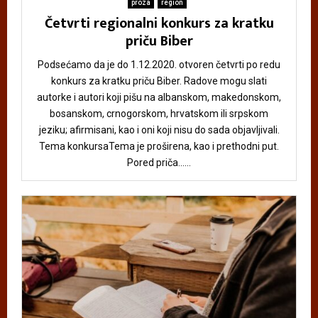
proza
region
Četvrti regionalni konkurs za kratku
priču Biber
Podsećamo da je do 1.12.2020. otvoren četvrti po redu
konkurs za kratku priču Biber. Radove mogu slati
autorke i autori koji pišu na albanskom, makedonskom,
bosanskom, crnogorskom, hrvatskom ili srpskom
jeziku; afirmisani, kao i oni koji nisu do sada objavljivali.
Tema konkursaTema je proširena, kao i prethodni put.
Pored priča......