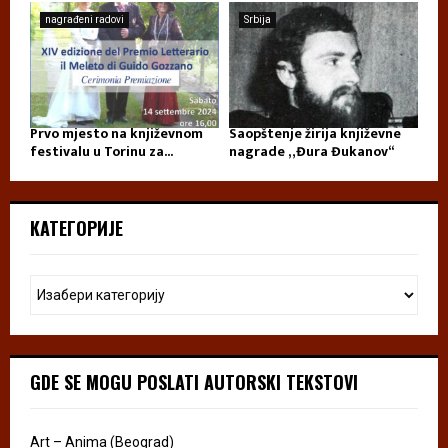
nagrađeni radovi
Srbija
Prvo mjesto na književnom
Saopštenje žirija književne
festivalu u Torinu za...
nagrade „Đura Đukanov“
КАТЕГОРИЈЕ
GDE SE MOGU POSLATI AUTORSKI TEKSTOVI
Art – Anima (Beograd)