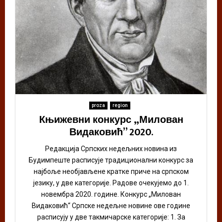
proza
region
Књижевни конкурс „Милован
Видаковић” 2020.
Редакција Српских недељних новина из
Будимпеште расписује традиционални конкурс за
најбоље необјављене кратке приче на српском
језику, у две категорије. Радове очекујемо до 1.
новембра 2020. године. Конкурс „Милован
Видаковић“ Српске недељне новине ове године
расписују у две такмичарске категорије: 1. За