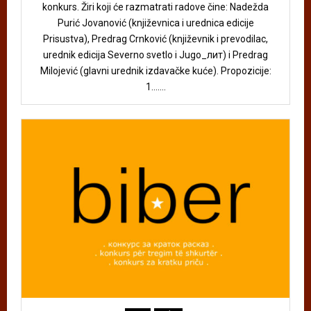
konkurs. Žiri koji će razmatrati radove čine: Nadežda
Purić Jovanović (književnica i urednica edicije
Prisustva), Predrag Crnković (književnik i prevodilac,
urednik edicija Severno svetlo i Jugo_лит) i Predrag
Milojević (glavni urednik izdavačke kuće). Propozicije:
1.......