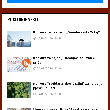
POSLEDNJE VESTI
Konkurs za nagradu „Smederevski Orfej“
04/08/2026
0
Konkurs za najbolju neobjavljenu zbirku
priča
04/08/2026
0
Konkurs “Božidar Živković Džigi” za najbolju
pjesmu o Tari
04/08/2026
0
Приказ романа „Крик“ Ане Атанасковић