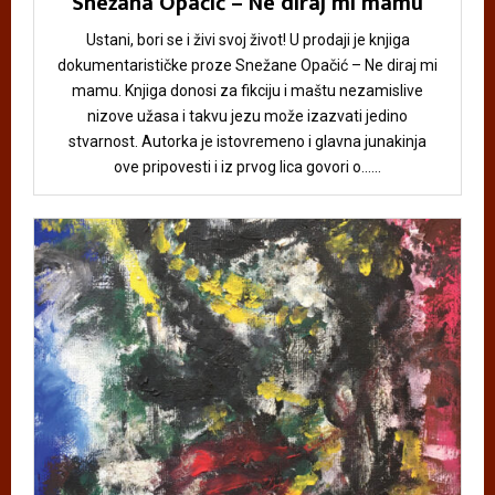
Snežana Opačić – Ne diraj mi mamu
Ustani, bori se i živi svoj život! U prodaji je knjiga
dokumentarističke proze Snežane Opačić – Ne diraj mi
mamu. Knjiga donosi za fikciju i maštu nezamislive
nizove užasa i takvu jezu može izazvati jedino
stvarnost. Autorka je istovremeno i glavna junakinja
ove pripovesti i iz prvog lica govori o......