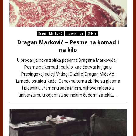
Dragan Marković
nove knjige
Srbija
Dragan Marković – Pesme na komad i
na kilo
U prodaji je nova zbirka pesama Dragana Markovića –
Pesme na komad i na kilo, kao četrvta knjiga u
Presingovoj ediciji Vrtlog. O zbirci Dragan Mićević,
između ostalog, kaže: Osnovna tema zbirke su pjesma
i pjesnik u vremenu sadašnjem, njihovo mjesto u
univerzumu u kojem su se, nekim čudom, zatekli,......