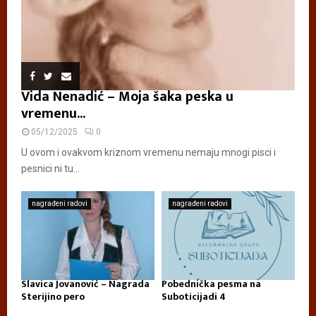
Vida Nenadić – Moja šaka peska u
vremenu...
05/12/2025
0
U ovom i ovakvom kriznom vremenu nemaju mnogi pisci i
pesnici ni tu...
nagrađeni radovi
nagrađeni radovi
Slavica Jovanović – Nagrada
Pobednička pesma na
Sterijino pero
Suboticijadi 4