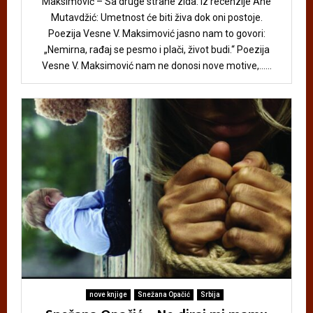
Maksimović – Sa druge strane zida. Iz recenzije Ane
Mutavdžić: Umetnost će biti živa dok oni postoje.
Poezija Vesne V. Maksimović jasno nam to govori:
„Nemirna, rađaj se pesmo i plači, život budi.“ Poezija
Vesne V. Maksimović nam ne donosi nove motive,......
nove knjige
Snežana Opačić
Srbija