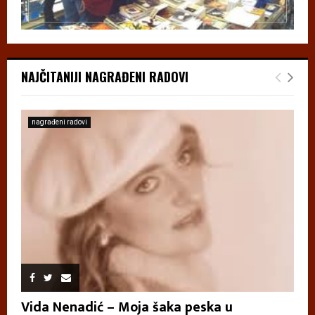
NAJČITANIJI NAGRAĐENI RADOVI
nagrađeni radovi
Vida Nenadić – Moja šaka peska u