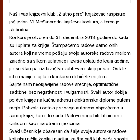
Naš i vaš književni klub „Zlatno pero“ Knjaževac raspisuje
još jedan, VI Međunarodni književni konkurs, a tema je
slobodna.
Konkurs je otvoren do 31. decembra 2018. godine do kada
su i uplate za knjige. Štampaćemo radove samo onih
autora koji na vreme pošalju svoje autorske radove mejlom
zajedno sa slikom uplatnice i izvrše uplatu do kraja godine,
jer su štampa i izdavaštvo zahtevan i skup posao. Ostale
informacije o uplati i konkursu dobićete mejlom.
Šaljite nam neobjavljene radove srećnije, optimistične
sadržine, bez negativnosti i vulgarnosti. Svaki autor dobija
po dve knjige na kućnu adresu i elektronske diplome putem
mejla. Pohvale i ostala priznanja autorima objavićemo u
samoj knjizi, kao i do sada. Radovi mogu biti latinicom i
ćirilicom, kao i na stranim jezicima.
Svaki učesnik je obavezan da šalje svoje autorske radove,
koji nisu ničija kopija i plagijat, za šta naš klub neće snositi