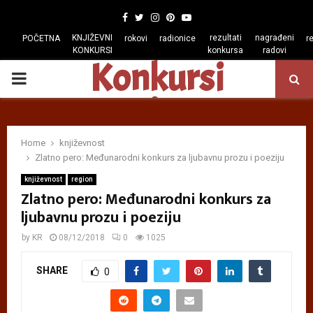
Facebook
Twitter
Instagram
Pinterest
Youtube
KNJIŽEVNI
rezultati
nagrađeni
POČETNA
rokovi
radionice
r
KONKURSI
konkursa
radovi
Konkursi
PRIMARY
regiona
MENU
Home
književnost
Zlatno pero: Međunarodni konkurs za ljubavnu prozu i poeziju
književnost
region
Zlatno pero: Međunarodni konkurs za
ljubavnu prozu i poeziju
by
KR
08/12/2018
0
1025
SHARE
0