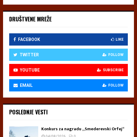
DRUŠTVENE MREŽE
FACEBOOK
LIKE
TWITTER
FOLLOW
YOUTUBE
SUBSCRIBE
EMAIL
FOLLOW
POSLEDNJE VESTI
Konkurs za nagradu „Smederevski Orfej“
04/08/2026
0