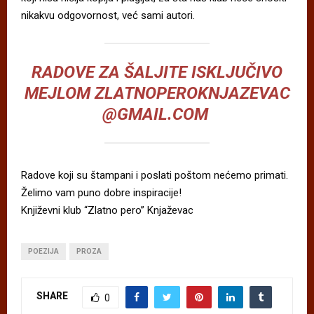
nikakvu odgovornost, već sami autori.
RADOVE ZA ŠALJITE ISKLJUČIVO
MEJLOM
ZLATNOPEROKNJAZEVAC
@GMAIL.COM
Radove koji su štampani i poslati poštom nećemo primati.
Želimo vam puno dobre inspiracije!
Književni klub “Zlatno pero” Knjaževac
POEZIJA
PROZA
SHARE
0