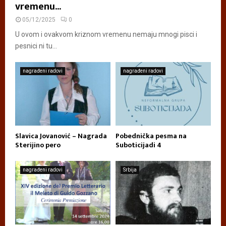
vremenu...
05/12/2025
0
U ovom i ovakvom kriznom vremenu nemaju mnogi pisci i
pesnici ni tu...
nagrađeni radovi
nagrađeni radovi
Slavica Jovanović – Nagrada
Pobednička pesma na
Sterijino pero
Suboticijadi 4
nagrađeni radovi
Srbija