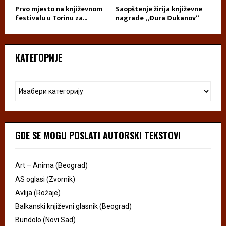
Prvo mjesto na književnom
Saopštenje žirija književne
festivalu u Torinu za...
nagrade „Đura Đukanov“
КАТЕГОРИЈЕ
GDE SE MOGU POSLATI AUTORSKI TEKSTOVI
Art – Anima (Beograd)
AS oglasi (Zvornik)
Avlija (Rožaje)
Balkanski književni glasnik (Beograd)
Bundolo (Novi Sad)