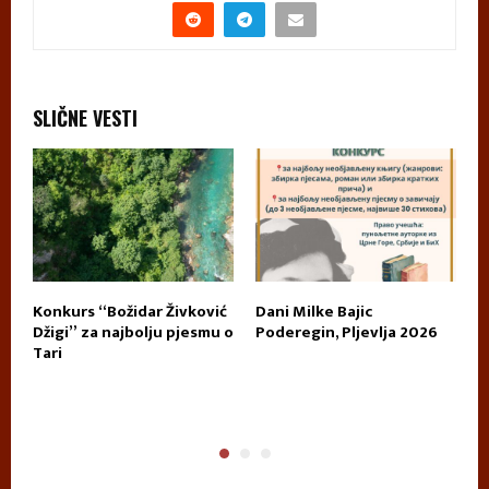
SLIČNE VESTI
Konkurs “Božidar Živković
Dani Milke Bajic
U
Džigi” za najbolju pjesmu o
Poderegin, Pljevlja 2026
k
Tari
n
p