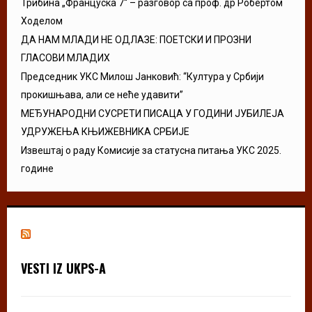
Трибина „Француска 7“ – разговор са проф. др Робертом
Ходелом
ДА НАМ МЛАДИ НЕ ОДЛАЗЕ: ПОЕТСКИ И ПРОЗНИ
ГЛАСОВИ МЛАДИХ
Председник УКС Милош Јанковић: “Култура у Србији
прокишњава, али се неће удавити”
МЕЂУНАРОДНИ СУСРЕТИ ПИСАЦА У ГОДИНИ ЈУБИЛЕЈА
УДРУЖЕЊА КЊИЖЕВНИКА СРБИЈЕ
Извештај о раду Комисије за статусна питања УКС 2025.
године
VESTI IZ UKPS-A