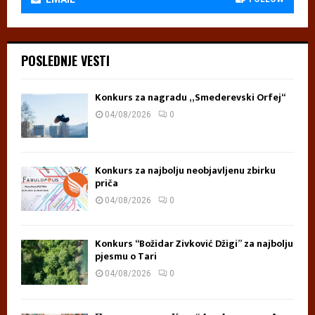
POSLEDNJE VESTI
Konkurs za nagradu „Smederevski Orfej“
04/08/2026
0
Konkurs za najbolju neobjavljenu zbirku
priča
04/08/2026
0
Konkurs “Božidar Živković Džigi” za najbolju
pjesmu o Tari
04/08/2026
0