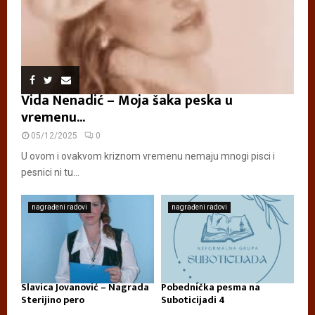
Vida Nenadić – Moja šaka peska u
vremenu...
05/12/2025
0
U ovom i ovakvom kriznom vremenu nemaju mnogi pisci i
pesnici ni tu...
nagrađeni radovi
nagrađeni radovi
Slavica Jovanović – Nagrada
Pobednička pesma na
Sterijino pero
Suboticijadi 4