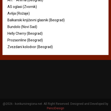
Art – Anima (Beograd)
AS oglasi (Zvornik)
Avlija (Rožaje)
Balkanski književni glasnik (Beograd)
Bundolo (Novi Sad)
Helly Cherry (Beograd)
Prozaonline (Beograd)
Zvezdani kolodvor (Beograd)
@2026 - konkursiregiona.net. All Right Reserved. Designed and Developed by
PenciDesign