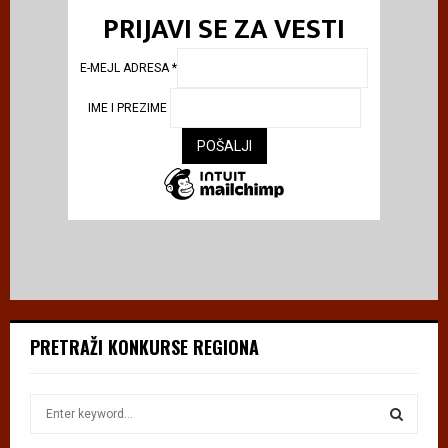
PRIJAVI SE ZA VESTI
E-MEJL ADRESA
*
IME I PREZIME
PRETRAŽI KONKURSE REGIONA
S
e
a