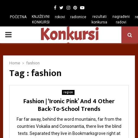
Facebook
Twitter
Instagram
Pinterest
Youtube
KNJIŽEVNI
rezultati
nagrađeni
POČETNA
rokovi
radionice
r
KONKURSI
konkursa
radovi
Konkursi
PRIMARY
regiona
MENU
Home
fashion
Tag : fashion
region
Fashion | ‘Ironic Pink’ And 4 Other
Back-To-School Trends
Far far away, behind the word mountains, far from the
countries Vokalia and Consonantia, there live the blind
texts. Separated they live in Bookmarksgrove right at