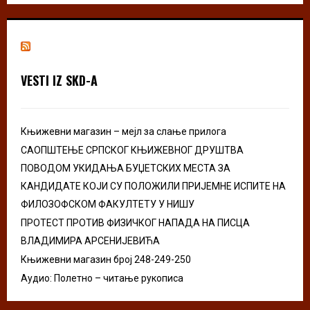
S
r
c
E
h
f
A
o
VESTI IZ SKD-A
r
R
:
C
Књижевни магазин – мејл за слање прилога
H
САОПШТЕЊЕ СРПСКОГ КЊИЖЕВНОГ ДРУШТВА
ПОВОДОМ УКИДАЊА БУЏЕТСКИХ МЕСТА ЗА
КАНДИДАТЕ КОЈИ СУ ПОЛОЖИЛИ ПРИЈЕМНЕ ИСПИТЕ НА
ФИЛОЗОФСКОМ ФАКУЛТЕТУ У НИШУ
ПРОТЕСТ ПРОТИВ ФИЗИЧКОГ НАПАДА НА ПИСЦА
ВЛАДИМИРА АРСЕНИЈЕВИЋА
Књижевни магазин број 248-249-250
Аудио: Полетно – читање рукописа