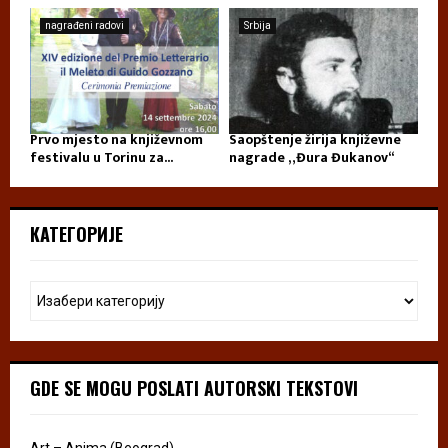
nagrađeni radovi
Srbija
Prvo mjesto na književnom
Saopštenje žirija književne
festivalu u Torinu za...
nagrade „Đura Đukanov“
КАТЕГОРИЈЕ
GDE SE MOGU POSLATI AUTORSKI TEKSTOVI