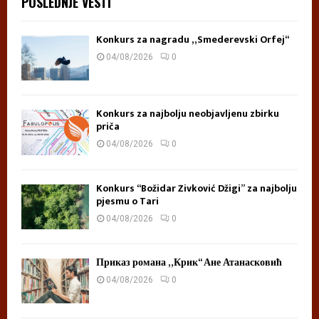
POSLEDNJE VESTI
Konkurs za nagradu „Smederevski Orfej“
04/08/2026
0
Konkurs za najbolju neobjavljenu zbirku
priča
04/08/2026
0
Konkurs “Božidar Živković Džigi” za najbolju
pjesmu o Tari
04/08/2026
0
Приказ романа „Крик“ Ане Атанасковић
04/08/2026
0