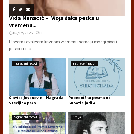
Vida Nenadić – Moja šaka peska u
vremenu...
05/12/2025
0
U ovom i ovakvom kriznom vremenu nemaju mnogi pisci i
pesnici ni tu...
nagrađeni radovi
nagrađeni radovi
Slavica Jovanović – Nagrada
Pobednička pesma na
Sterijino pero
Suboticijadi 4
nagrađeni radovi
Srbija