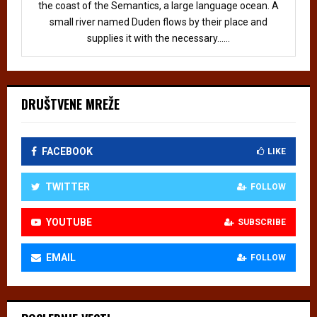
the coast of the Semantics, a large language ocean. A
small river named Duden flows by their place and
supplies it with the necessary......
DRUŠTVENE MREŽE
FACEBOOK
LIKE
TWITTER
FOLLOW
YOUTUBE
SUBSCRIBE
EMAIL
FOLLOW