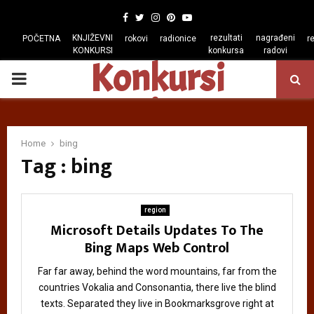
Facebook
Twitter
Instagram
Pinterest
Youtube
KNJIŽEVNI
rezultati
nagrađeni
POČETNA
rokovi
radionice
r
KONKURSI
konkursa
radovi
Konkursi
PRIMARY
regiona
MENU
Home
bing
Tag : bing
region
Microsoft Details Updates To The
Bing Maps Web Control
Far far away, behind the word mountains, far from the
countries Vokalia and Consonantia, there live the blind
texts. Separated they live in Bookmarksgrove right at