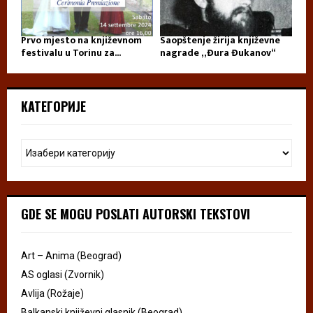
Prvo mjesto na književnom
Saopštenje žirija književne
festivalu u Torinu za...
nagrade „Đura Đukanov“
КАТЕГОРИЈЕ
GDE SE MOGU POSLATI AUTORSKI TEKSTOVI
Art – Anima (Beograd)
AS oglasi (Zvornik)
Avlija (Rožaje)
Balkanski književni glasnik (Beograd)