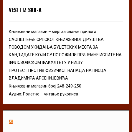
A
o
VESTI IZ SKD-A
r
R
:
C
Књижевни магазин – мејл за слање прилога
H
САОПШТЕЊЕ СРПСКОГ КЊИЖЕВНОГ ДРУШТВА
ПОВОДОМ УКИДАЊА БУЏЕТСКИХ МЕСТА ЗА
КАНДИДАТЕ КОЈИ СУ ПОЛОЖИЛИ ПРИЈЕМНЕ ИСПИТЕ НА
ФИЛОЗОФСКОМ ФАКУЛТЕТУ У НИШУ
ПРОТЕСТ ПРОТИВ ФИЗИЧКОГ НАПАДА НА ПИСЦА
ВЛАДИМИРА АРСЕНИЈЕВИЋА
Књижевни магазин број 248-249-250
Аудио: Полетно – читање рукописа