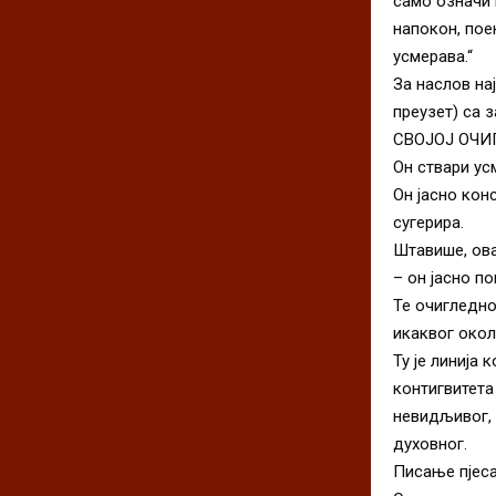
само означи п
напокон, пое
усмерава.“
За наслов на
преузет) са 
СВОЈОЈ ОЧИГ
Он ствари ус
Он јасно кон
сугерира.
Штавише, овај
– он јасно по
Те очигледно
икаквог окол
Ту је линија 
контигвитета
невидљивог, 
духовног.
Писање пјеса