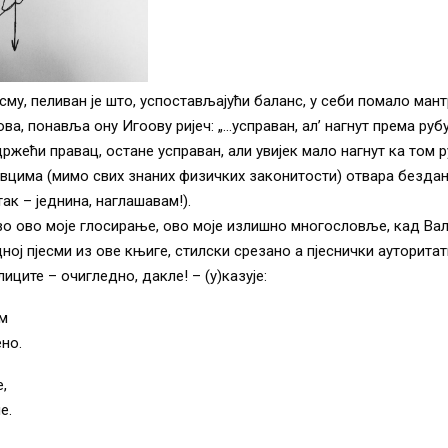
есму, пеливан је што, успостављајући баланс, у себи помало мант
ва, понавља ону Игоову ријеч: „…усправан, ал’ нагнут према рубу
држећи правац, остане усправан, али увијек мало нагнут ка том 
авцима (мимо свих знаних физичких законитости) отвара безда
ак – једнина, наглашавам!).
во ово моје глосирање, ово моје излишно многословље, кад Ва
ној пјесми из ове књиге, стилски срезано а пјеснички ауторитати
плиците – очигледно, дакле! – (у)казује:
им
но.
,
е.