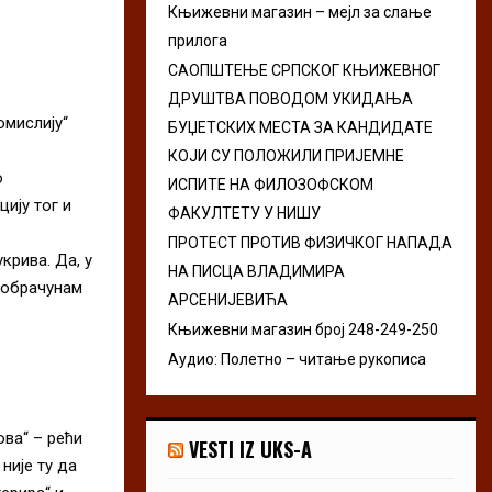
Књижевни магазин – мејл за слање
r
R
прилога
:
C
САОПШТЕЊЕ СРПСКОГ КЊИЖЕВНОГ
ДРУШТВА ПОВОДОМ УКИДАЊА
H
омислију“
БУЏЕТСКИХ МЕСТА ЗА КАНДИДАТЕ
КОЈИ СУ ПОЛОЖИЛИ ПРИЈЕМНЕ
о
ИСПИТЕ НА ФИЛОЗОФСКОМ
ију тог и
ФАКУЛТЕТУ У НИШУ
ПРОТЕСТ ПРОТИВ ФИЗИЧКОГ НАПАДА
крива. Да, у
НА ПИСЦА ВЛАДИМИРА
, обрачунам
АРСЕНИЈЕВИЋА
Књижевни магазин број 248-249-250
Аудио: Полетно – читање рукописа
ва“ – рећи
VESTI IZ UKS-A
није ту да