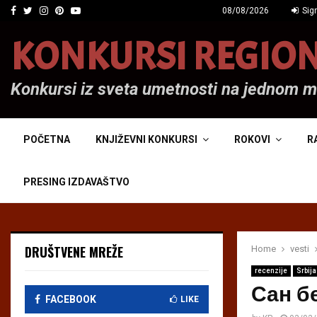
Facebook
Twitter
Instagram
Pinterest
Youtube
08/08/2026
Sign
KONKURSI REGIO
Konkursi iz sveta umetnosti na jednom 
POČETNA
KNJIŽEVNI KONKURSI
ROKOVI
R
PRESING IZDAVAŠTVO
DRUŠTVENE MREŽE
Home
vesti
recenzije
Srbija
Сан б
FACEBOOK
LIKE