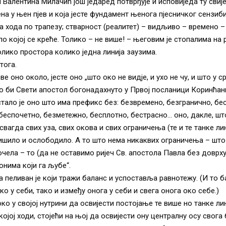
Валентина Милачић још једаред потврђује и исповиједа ту свијес
на у њен пјев и која јесте фундамент њенога пјесничког сензиби
ва хода по трапезу; стварност (реалитет) – видљиво – времено – 
 по којој се креће. Толико – не више! – његовим је стопалима н
олико простора колико једна линија заузима.
тога.
ве оно около, јесте оно „што око не видје, и ухо не чу, и што у 
ко би Свети апостол богонадахнуто у Првој посланици Коринћани
стало је оно што има префикс без: безвремено, безгранично, бес
беспочетно, безметежно, бесплотно, бестрасно… оно, дакле, што
свагда свих уза, свих окова и свих ограничења (те и те танке ли
ишило и ослободило. А то што нема никаквих ограничења – што 
почела – то (да не оставимо ријеч Св. апостола Павла без довр
онима који га љубе“.
ва пеливан је који тражи баланс и успоставља равнотежу. (И то б
о у себи, тако и између онога у себи и свега онога око себе.)
ко у својој нутрини да освијести постојање те више но танке ли
ојој ходи, стојећи на њој да освијести ону централну осу свога 