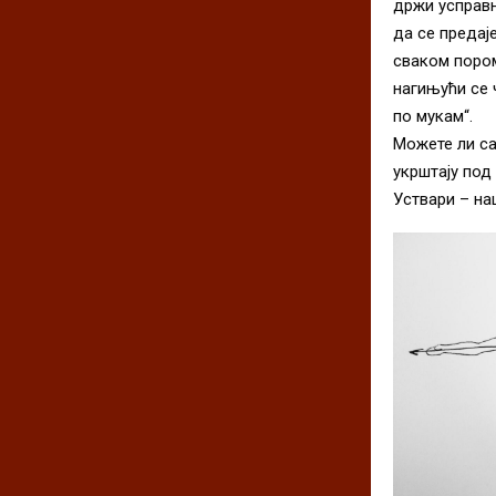
држи усправн
да се предај
сваком пором 
нагињући се 
по мукам“.
Можете ли са
укрштају под
Уствари – на