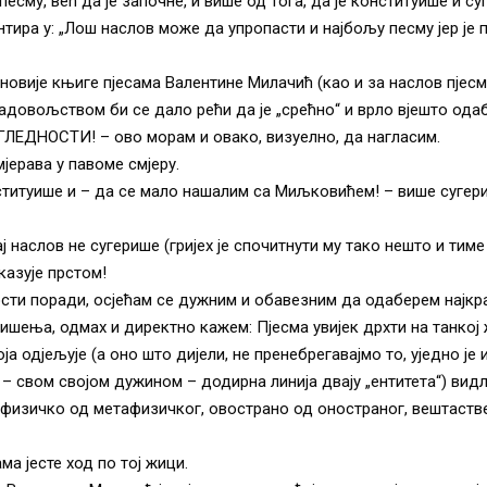
есму, већ да је започне, и више од тога, да је конституише и суг
нтира у: „Лош наслов може да упропасти и најбољу песму јер је
јновије књиге пјесама Валентине Милачић (као и за наслов пјесме
задовољством би се дало рећи да је „срећно“ и врло вјешто ода
ЛЕДНОСТИ! – ово морам и овако, визуелно, да нагласим.
мјерава у павоме смјеру.
ституише и – да се мало нашалим са Миљковићем! – више сугери
 наслов не сугерише (гријех је спочитнути му тако нешто и тиме 
казује прстом!
сти поради, осјећам се дужним и обавезним да одаберем најкра
ишења, одмах и директно кажем: Пјесма увијек дрхти на танкој 
која одјељује (а оно што дијели, не пренебрегавајмо то, уједно је 
 – свом својом дужином – додирна линија двају „ентитета“) ви
физичко од метафизичког, овострано од оностраног, вештаств
ма јесте ход по тој жици.