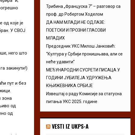
ерира“ и,
Трибина „Француска 7“ – разговор са
 погрешно
проф. др Робертом Ходелом
ДА НАМ МЛАДИ НЕ ОДЛАЗЕ:
 од које је
бран. У СВОЈ
ПОЕТСКИ И ПРОЗНИ ГЛАСОВИ
МЛАДИХ
Председник УКС Милош Јанковић:
ше, него што
“Култура у Србији прокишњава, али се
неће удавити”
га закинути!)
МЕЂУНАРОДНИ СУСРЕТИ ПИСАЦА У
ГОДИНИ ЈУБИЛЕЈА УДРУЖЕЊА
ћи пут и без
КЊИЖЕВНИКА СРБИЈЕ
жици.
Извештај о раду Комисије за статусна
и зона
питања УКС 2025. године
дљиво од
ено од
VESTI IZ UKPS-A