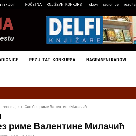
 in / Join
POČETNA
KNJIŽEVNI KONKURSI
rokovi
radionice
rezulta
NA
mestu
ADIONICE
REZULTATI KONKURSA
NAGRAĐENI RADOVI
recenzije
Сан без риме Валентине Милачић
ез риме Валентине Милачић