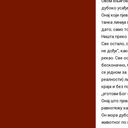
Овом књигом 
дубоко усађе
Онај који пје
танка линија
дато; само т
Ништа преко 
Све остало, с
не дође“, ка
рекао. Све о
бесконачно, 
се једном за 
реалности) л
краја и без 
„уготови Бог 
Онај што пје
равнотежу как
Он мора дубо
животног по к