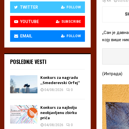
by
KR
03/03
TWITTER
FOLLOW
S
YOUTUBE
SUBSCRIBE
„Сан је давн
EMAIL
FOLLOW
коју више ни
POSLEDNJE VESTI
(Интрада)
Konkurs za nagradu
„Smederevski Orfej“
04/08/2026
0
Konkurs za najbolju
neobjavljenu zbirku
priča
04/08/2026
0