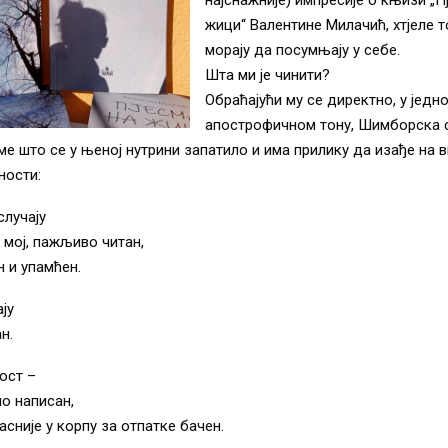
жици“ Валентине Милачић, хтјеле то
морају да посумњају у себе.
Шта ми је чинити?
Обраћајући му се директно, у једн
апострофичном тону, Шимборска 
ме што се у њеној нутрини запатило и има прилику да изађе на в
ности:
случају
 мој, пажљиво читан,
 и упамћен.
ју
н.
ост –
о написан,
асније у корпу за отпатке бачен.