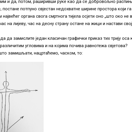
им и да, потом, раширивши руке као да се добровољно распиње
е, постане потпуно свјестан недохватне ширине простора који га
највећег органа свога смртнога тијела осјети оно „што око не в
час на лијеву, час на десну страну остане на жици и настави сво
да да замислите један класичан графички приказ тих трију оса к
 различитим угловима и на којима почива равнотежа свјетова?
што замишљати, нацртаћемо, часком, то: