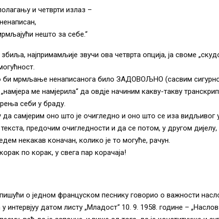
олагању и четврти излаз –
ненаписан,
рмљајући нешто за себе.“
 збиља, најпримамљије звучи ова четврта опција, ја своме „скуд
могућност.
о би мрмљање ненаписанога било ЗАДОВОЉНО (сасвим сигурн
„намјера ме намјерила“ да овдје начиним какву-такву транскрипц
рења себи у браду.
 да самјерим оно што је очигледно и оно што се иза видљивог у
 текста, предочим очигледности и да се потом, у другом дијелу
едем некакав коначан, колико је то могуће, рачун.
корак по корак, у свега пар корачаја!
пишући о једном француском песнику говорио о важности насло
 интервјуу датом листу „Младост“ 10. 9. 1958. године – „Наслов 