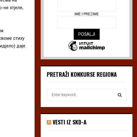
-не хтјеле,
IME I PREZIME
ом
своме стиху
идјело) даје
PRETRAŽI KONKURSE REGIONA
S
e
a
S
r
c
E
VESTI IZ SKD-A
h
f
A
o