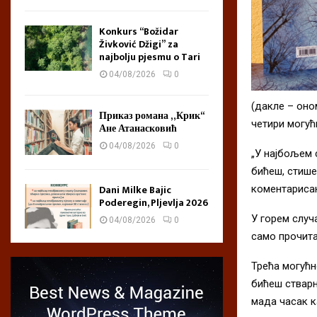
Konkurs “Božidar
Živković Džigi” za
najbolju pjesmu o Tari
04/08/2026
0
(дакле – оно
Приказ романа „Крик“
четири могућ
Ане Атанасковић
04/08/2026
0
„У најбољем 
бићеш, стише
Dani Milke Bajic
коментарисан
Poderegin, Pljevlja 2026
У горем случа
04/08/2026
0
само прочита
Трећа могућн
бићеш стварн
мада часак к