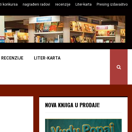
ti konkursa
nagrađeni radovi
recenzije
Liter-karta
Presing izdavaštvo
RECENZIJE
LITER-KARTA
NOVA KNJIGA U PRODAJI!