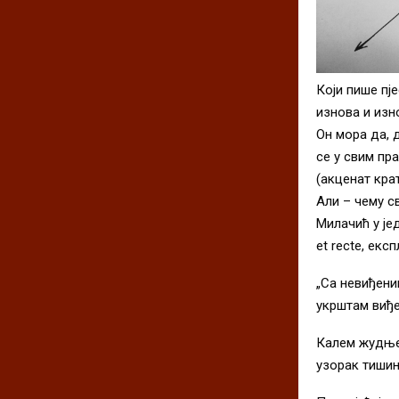
Који пише пј
изнова и изно
Он мора да, 
се у свим пр
(акценат крат
Али – чему с
Милачић у јед
et recte, екс
„Са невиђен
укрштам виђе
Калем жудње
узорак тишин