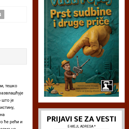
ни, тешко
развлашћује
 што је
истину,
 на
PRIJAVI SE ZA VESTI
о ће рећи и
E-MEJL ADRESA
*
јесма на