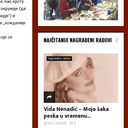
, као крсту
 окружује (да
идје“) и
је „хожденије
оје се
NAJČITANIJI NAGRAĐENI RADOVI
nagrađeni radovi
Vida Nenadić – Moja šaka
peska u vremenu...
05/12/2025
0