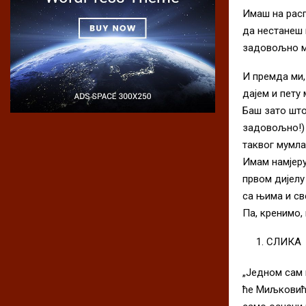
Имаш на расп
да нестанеш 
задовољно м
И премда ми,
дајем и пету 
Баш зато шт
задовољно!) 
таквог мумла
Имам намјеру
првом дијелу
са њима и св
Па, кренимо, 
СЛИКА
„Једном сам 
ће Миљковић у