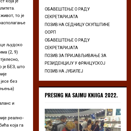
т која је
литета.
ОБАВЕШТЕЊЕ О РАДУ
живот, то је
СЕКРЕТАРИЈАТА
а располагање
ПОЗИВ НА СЕДНИЦУ СКУПШТИНЕ
ООРП
ОБАВЕШТЕЊЕ О РАДУ
срце људско
СЕКРЕТАРИЈАТА
ма (2, 9)
ПОЗИВ ЗА ПРИЈАВЉИВАЊЕ ЗА
тјелесно,
РЕЗИДЕНЦИЈУ У ФРАНЦУСКОЈ
 је БЕЗ, што
ПОЗИВ НА ЈУБИЛЕЈ
није
јесе без
хуњења)
PRESING NA SAJMU KNJIGA 2022.
аланс и
није реално-
бића која га