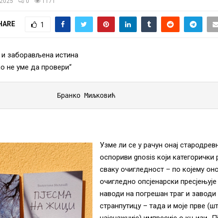
/2025
0
1171
HARE
1
а и заборављена истина
ко не уме да провери“
                        Бранко Миљковић
Узме ли се у рачун онај стародрев
оспориви gnosis који категорички 
сваку очигледност – по којему оно
очигледно опсјенарски пресјењује 
наводи на погрешан траг и заводи
странпутицу – тада и моје прве (шт
најснажније) импресије о књизи „П