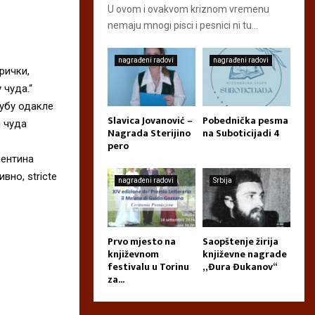
U ovom i ovakvom kriznom vremenu
nemaju mnogi pisci i pesnici ni tu...
nagrađeni radovi
nagrađeni radovi
рички,
 чуда.“
рубу одакле
Slavica Jovanović –
Pobednička pesma
н чуда
Nagrada Sterijino
na Suboticijadi 4
pero
лентина
вно, stricte
nagrađeni radovi
Srbija
Prvo mjesto na
Saopštenje žirija
književnom
književne nagrade
festivalu u Torinu
„Đura Đukanov“
za...