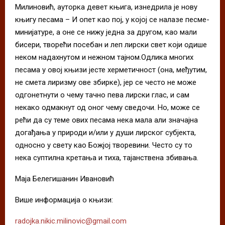
Милиновић, ауторка девет књига, изнедрила је нову
књигу песама – И опет као пој, у којој се налазе песме-
минијатуре, а оне се нижу једна за другом, као мали
бисери, творећи посебан и леп лирски свет који одише
неком надахнутом и нежном тајном.Одлика многих
песама у овој књизи јесте херметичност (она, међутим,
не смета лиризму ове збирке), јер се често не може
одгонетнути о чему тачно пева лирски глас, и сам
некако одмакнут од оног чему сведочи. Но, може се
рећи да су теме ових песама нека мала али значајна
догађања у природи и/или у души лирског субјекта,
односно у свету као Божјој творевини. Често су то
нека суптилна кретања и тиха, тајанствена збивања.
Маја Белегишанин Ивановић
Више информација о књизи:
radojka.nikic.milinovic@gmail.com