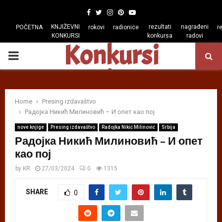
Facebook
Twitter
Instagram
Pinterest
Youtube
KNJIŽEVNI
rezultati
nagrađeni
POČETNA
rokovi
radionice
r
KONKURSI
konkursa
radovi
Konkursi
PRIMARY
regiona
MENU
Home
Presing izdavaštvo
Радојка Никић Милиновић – И опет као пој
nove knjige
Presing izdavaštvo
Radojka Nikić Milinović
Srbija
Радојка Никић Милиновић – И опет
као пој
by
KR
27/03/2024
0
1315
SHARE
0