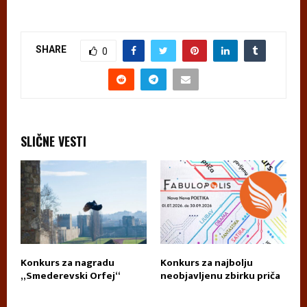
SHARE
0
SLIČNE VESTI
Konkurs za nagradu
Konkurs za najbolju
П
„Smederevski Orfej“
neobjavljenu zbirku priča
А