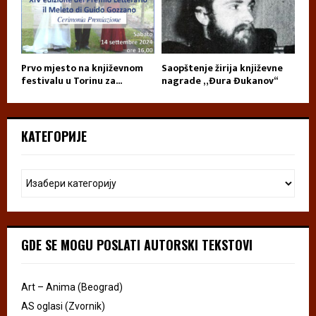
Prvo mjesto na književnom
Saopštenje žirija književne
festivalu u Torinu za...
nagrade „Đura Đukanov“
КАТЕГОРИЈЕ
GDE SE MOGU POSLATI AUTORSKI TEKSTOVI
Art – Anima (Beograd)
AS oglasi (Zvornik)