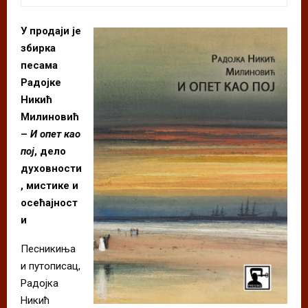
У продаји је
збирка
песама
Радојке
Никић
Милиновић
–
И опет као
пој
, дело
духовности
, мистике и
осећајност
и
Песникиња
и путописац,
Радојка
Никић