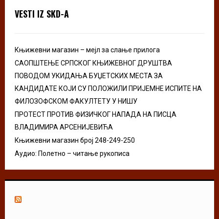
o
VESTI IZ SKD-A
r
R
:
C
Књижевни магазин – мејл за слање прилога
H
САОПШТЕЊЕ СРПСКОГ КЊИЖЕВНОГ ДРУШТВА
ПОВОДОМ УКИДАЊА БУЏЕТСКИХ МЕСТА ЗА
КАНДИДАТЕ КОЈИ СУ ПОЛОЖИЛИ ПРИЈЕМНЕ ИСПИТЕ НА
ФИЛОЗОФСКОМ ФАКУЛТЕТУ У НИШУ
ПРОТЕСТ ПРОТИВ ФИЗИЧКОГ НАПАДА НА ПИСЦА
ВЛАДИМИРА АРСЕНИЈЕВИЋА
Књижевни магазин број 248-249-250
Аудио: Полетно – читање рукописа