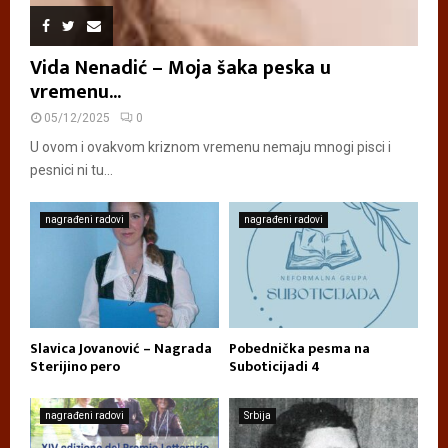
Vida Nenadić – Moja šaka peska u
vremenu...
05/12/2025
0
U ovom i ovakvom kriznom vremenu nemaju mnogi pisci i
pesnici ni tu...
nagrađeni radovi
nagrađeni radovi
Slavica Jovanović – Nagrada
Pobednička pesma na
Sterijino pero
Suboticijadi 4
nagrađeni radovi
Srbija