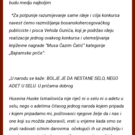
budu medju najboljim.
*Za potpunije razumijevanje same ideje i cilja konkursa
navest
ć
emo razmi
š
ljanja bosanskohercegova
č
kog
publiciste i pisca Vehida Guni
ć
a, koji je podr
ž
ao ideju
realizacije jednog ovakvog konkursa i utemeljivanja
knji
ž
evne nagrade
“
Musa
Ć
azim
Ć
ati
ć“
kategorije
„
Bajramske pri
č
e
”
:
„
U narodu se ka
ž
e: BOLJE JE DA NESTANE SELO, NEGO
ADET U SELU. U pri
č
ama dobrog
Huseina Huske Ismailovi
ć
a nije rije
č
ni o selu ni o adetu u
selu, nego o adetima
č
itavog jednog naroda kojem pripada
i kojem pripadamo mi, po
š
tovaoci njegove
ž
elje da i nas i
one koji su mo
ž
da zaboravili, vrati u vrijeme kada smo se
znali radovati sitnim darovima
o
č
ekuju
ć
i ih uz znati
ž
elju i