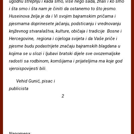
ugodnu strepnju i kada smo, vi
š
e nego sada, znali i ko smo
i
š
ta smo i
š
ta nam je
č
initi da ostanemo to
š
to jesmo.
Huseinova
ž
elja je da i Vi svojim bajramskim pri
č
ama i
pjesmama doprinesete ja
č
anju, podsticanju i vrednovanju
knj
ž
evnog stvarala
š
tva, kulture, obi
č
aja i tradicije
Bosne i
Hercegovine, regiona i cijeloga svijeta i da Va
š
e pri
č
e i
pjesme budu podastrijete zna
č
aju bajramskih blagdana u
kojima se u slozi i ljubavi bratski dijele sve ovozemaljske
radosti sa rodbinom, kom
š
ijama i prijateljima ma koje god
vjeroispovijesti bili.
Vehid Guni
ć
, pisac i
publicista
2
Napomena: