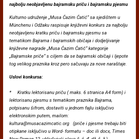
najbolju neobjavljenu bajramsku pri
č
u i bajramsku pjesmu
Kulturno udru
ž
enje
„
Musa C
azim C
atic
́“
sa sjedi
š
tem u
M
ü
nchenu i Od
ž
aku raspisuje knji
ž
evni konkurs za najbolju
neobjavljenu kratku pric
u i bajramsku pjesmu sa
tematikom Bajrama i bajramskih obic
aja i dodjeljivanje
knji
ž
evne nagrade
„
Musa C
azim C
atic
́“
kategorije
„
Bajramske pric
e
“
s ciljem da se bajramski obi
č
aji i ljepote
tog velikog praznika kroz pero sa
č
uvaju za nove nara
š
taje.
Uslovi konkursa:
* Kratku lektorisanu pric
u ( maks. 6 stranica A4 form) i
lektorisanu pjesmu s tematikom praznika Bajrama,
potpisanu
š
ifrom, dostaviti u jednom fajlu iskljuc
ivo
elektronskim putem, mailom:
kultura@musacazimcatic.org (pric
e i pjesme trebaju biti
otipkane iskljuc
ivo u Word- formatu
–
doc ili docx, Times
New Roman 12, ukljuc
ujuc
i slova c
,c
,
đ
, d
ž
,
š
,
ž
).