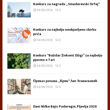
Konkurs za nagradu „Smederevski Orfej“
04/08/2026
0
Konkurs za najbolju neobjavljenu zbirku
priča
04/08/2026
0
Konkurs “Božidar Živković Džigi” za najbolju
pjesmu o Tari
04/08/2026
0
Приказ романа „Крик“ Ане Атанасковић
04/08/2026
0
Dani Milke Bajic Poderegin, Pljevlja 2026