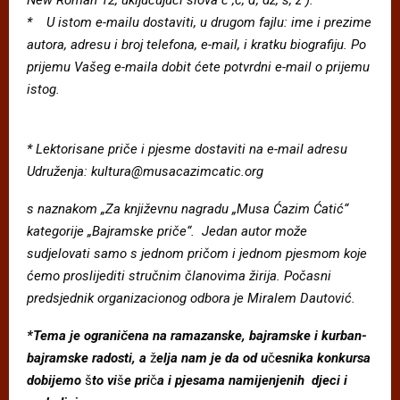
* U istom e-mailu dostaviti, u drugom fajlu: ime i prezime
autora, adresu i broj telefona, e-mail, i kratku biografiju. Po
prijemu Va
š
eg e-maila dobit c
ete potvrdni e-mail o prijemu
istog.
* Lektorisane pric
e i pjesme dostaviti na e-mail adresu
Udru
ž
enja: kultura@musacazimcatic.org
s naznakom
„
Za knji
ž
evnu nagradu
„
Musa C
azim C
atic
́“
kategorije
„
Bajramske pric
e
“
. Jedan autor mo
ž
e
sudjelovati samo s jednom pric
om i jednom pjesmom koje
ć
emo proslijediti stru
č
nim c
lanovima
ž
irija. Po
č
asni
predsjednik organizacionog odbora je Miralem Dautovi
ć
.
*Tema je ogranic
ena na ramazanske, bajramske i kurban-
bajramske radosti, a
ž
elja nam je da od u
č
esnika konkursa
dobijemo
š
to vi
š
e pri
č
a i pjesama namijenjenih djeci i