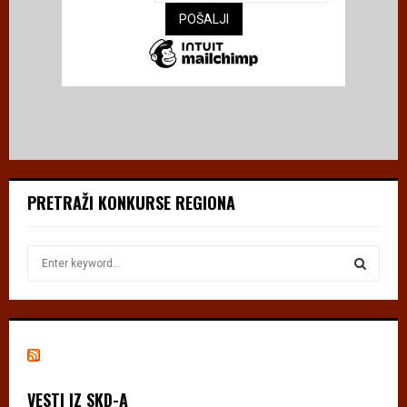
PRETRAŽI KONKURSE REGIONA
S
e
a
S
r
c
E
h
f
A
o
VESTI IZ SKD-A
r