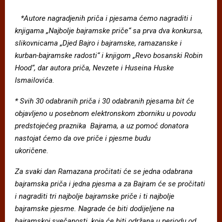
*Autore nagradjenih pri
č
a i pjesama
ć
emo nagraditi i
knjigama
„
Najbolje bajramske pri
č
e
“
sa prva dva konkursa,
slikovnicama
„
Djed Bajro i bajramske, ramazanske i
kurban-bajramske radosti
“
i knjigom
„
Revo bosanski Robin
Hood
“
,
dar autora pri
č
a, Nevzete i Huseina Huske
Ismailovi
ć
a.
*
Svih 30 odabranih pri
č
a i 30 odabranih pjesama bit
ć
e
objavljeno u posebnom elektronskom zborniku u povodu
predstoje
ć
eg praznika Bajrama, a uz pomo
ć
donatora
nastojat
ć
emo da ove pri
č
e i pjesme budu
ukori
č
ene.
Za svaki dan Ramazana proc
itati c
e se jedna odabrana
bajramska pric
a i jedna pjesma a za Bajram c
e se proc
itati
i nagraditi tri najbolje bajramske pric
e i ti najbolje
bajramske pjesme.
Nagrade c
e biti dodijeljene na
bajramskoj svec
anosti, koja c
e biti odr
ž
ana u periodu od