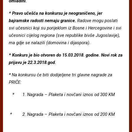
omladini.
* Pravo uc
e
š
c
a na konkursu je neograni
č
eno, jer
bajramske radosti nemaju granice.
Radove mogu poslati
svi u
č
esnici koji su porijeklom iz Bosne i Hercegovine i svi
u
č
esnici cijelog regiona (sve republike biv
š
e Jugoslavije),
ma gdje se nalazili (domovina i dijaspora).
*
Konkurs je bio otvoren do 15.03.2018. godine. Novi rok za
prijavu je 22.3.2018.god.
*
Na konkursu c
e biti dodijeljene tri glavne nagrade za
PRI
Č
E:
*
1. Nagrada
–
Plaketa i novc
ani iznos od 300 KM
*
2. Nagrada
–
Plaketa i novc
ani iznos od 200 KM