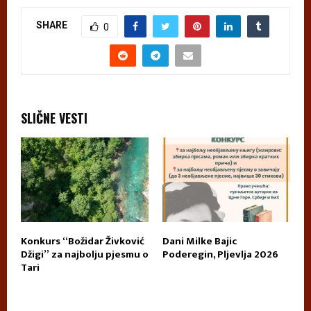
SHARE
0
SLIČNE VESTI
Konkurs “Božidar Živković
Dani Milke Bajic
U
E
Džigi” za najbolju pjesmu o
Poderegin, Pljevlja 2026
k
Tari
n
p