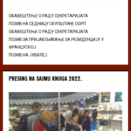
ОБАВЕШТЕЊЕ О РАДУ СЕКРЕТАРИЈАТА
ПОЗИВ НА СЕДНИЦУ СКУПШТИНЕ ООРП
ОБАВЕШТЕЊЕ О РАДУ СЕКРЕТАРИЈАТА
ПОЗИВ ЗА ПРИЈАВЉИВАЊЕ ЗА РЕЗИДЕНЦИЈУ У
ФРАНЦУСКОЈ
ПОЗИВ НА ЈУБИЛЕЈ
PRESING NA SAJMU KNJIGA 2022.