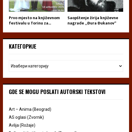
Prvo mjesto na književnom
Saopštenje žirija književne
festivalu u Torinu za...
nagrade „Đura Đukanov“
КАТЕГОРИЈЕ
GDE SE MOGU POSLATI AUTORSKI TEKSTOVI
Art – Anima (Beograd)
AS oglasi (Zvornik)
Avlija (Rožaje)