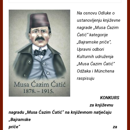
Na osnovu Odluke o
ustanovljenju knji
ž
evne
nagrade
„
Musa C
azim
C
atic
́“
kategorije
„
Bajramske pri
č
e
“
,
Upravni odbori
Kulturnih udru
ž
enja
„
Musa C
azim C
atic
́“
Od
ž
aka i M
ü
nchena
raspisuju
KONKURS
za knji
ž
evnu
nagradu
„
Musa C
azim C
ati
ć“
na knji
ž
evnom natje
č
aju
„
Bajramske
pri
č
e
“
za