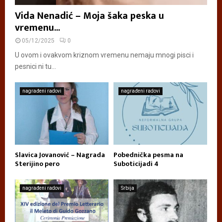
Vida Nenadić – Moja šaka peska u
vremenu...
05/12/2025
0
U ovom i ovakvom kriznom vremenu nemaju mnogi pisci i
pesnici ni tu...
nagrađeni radovi
nagrađeni radovi
Slavica Jovanović – Nagrada
Pobednička pesma na
Sterijino pero
Suboticijadi 4
nagrađeni radovi
Srbija