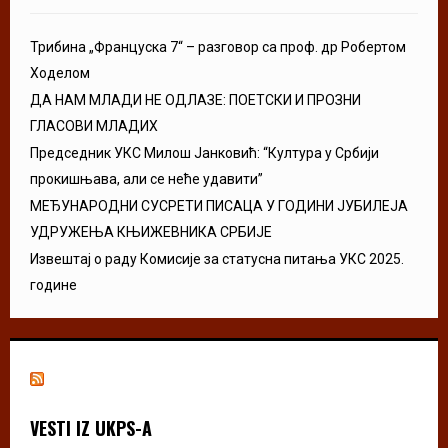
Трибина „Француска 7“ – разговор са проф. др Робертом
Ходелом
ДА НАМ МЛАДИ НЕ ОДЛАЗЕ: ПОЕТСКИ И ПРОЗНИ
ГЛАСОВИ МЛАДИХ
Председник УКС Милош Јанковић: “Култура у Србији
прокишњава, али се неће удавити”
МЕЂУНАРОДНИ СУСРЕТИ ПИСАЦА У ГОДИНИ ЈУБИЛЕЈА
УДРУЖЕЊА КЊИЖЕВНИКА СРБИЈЕ
Извештај о раду Комисије за статусна питања УКС 2025.
године
VESTI IZ UKPS-A