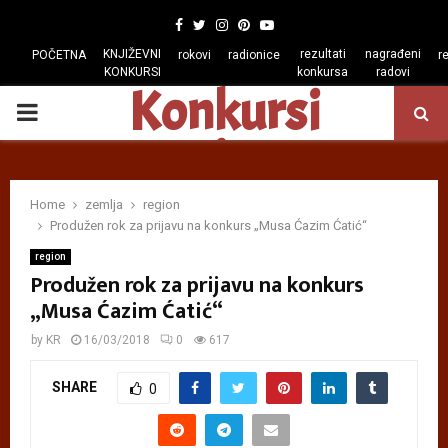
Facebook
Twitter
Instagram
Pinterest
Youtube
KNJIŽEVNI
rezultati
nagrađeni
POČETNA
rokovi
radionice
r
KONKURSI
konkursa
radovi
Konkursi
PRIMARY
regiona
MENU
Home
zemlja
region
Produžen rok za prijavu na konkurs „Musa Ćazim Ćatić“
region
Produžen rok za prijavu na konkurs
„Musa Ćazim Ćatić“
by
KR
16/03/2018
0
617
SHARE
0