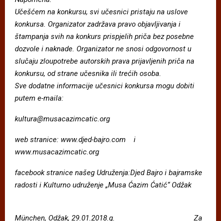
Uc
e
š
c
em na konkursu, svi uc
esnici pristaju na uslove
konkursa. Organizator zadr
ž
ava pravo objavljivanja i
š
tampanja svih na konkurs prispjelih pric
a bez posebne
dozvole i naknade. Organizator ne snosi odgovornost u
sluc
aju zloupotrebe autorskih prava prijavljenih pric
a na
konkursu, od strane uc
esnika ili trec
ih osoba.
Sve dodatne informacije uc
esnici konkursa mogu dobiti
putem e-maila:
kultura@musacazimcatic.org
web stranice: www.djed-bajro.com i
www.musacazimcatic.org
facebook stranice na
š
eg Udru
ž
enja:Djed Bajro i bajramske
radosti i Kulturno udru
ž
enje „Musa
Ć
azim
Ć
ati
ć
“ Od
ž
ak
M
ü
nchen, Od
ž
ak, 29.01.2018.g. Za