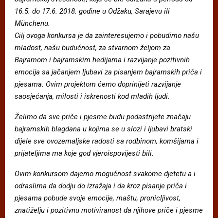
16.5. do 17.6. 2018. godine u Od
ž
aku, Sarajevu ili
M
ü
nchenu.
Cilj ovoga konkursa je da zainteresujemo i pobudimo na
š
u
mladost, na
š
u buduc
nost, za stvarnom
ž
eljom za
Bajramom i bajramskim hedijama i razvijanje pozitivnih
emocija sa jac
anjem ljubavi za pisanjem bajramskih pric
a i
pjesama. Ovim projektom c
emo doprinijeti razvijanje
saosjec
anja, milosti i iskrenosti kod mladih ljudi.
Ž
elimo da sve pri
č
e i pjesme budu podastrijete zna
č
aju
bajramskih blagdana u kojima se u slozi i ljubavi bratski
dijele sve ovozemaljske radosti sa rodbinom, kom
š
ijama i
prijateljima ma koje god vjeroispovijesti bili.
Ovim konkursom dajemo moguc
nost svakome djetetu a i
odraslima da dodju do izra
ž
aja i da kroz pisanje pric
a i
pjesama pobude svoje emocije, ma
š
tu, pronicljivost,
znati
ž
elju i pozitivnu motiviranost da njihove pric
e i pjesme