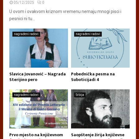
05/12/2025
0
U ovom i ovakvom kriznom vremenu nemaju mnogi pisci i
pesnici ni tu...
nagrađeni radovi
nagrađeni radovi
Slavica Jovanović – Nagrada
Pobednička pesma na
Sterijino pero
Suboticijadi 4
nagrađeni radovi
Srbija
Prvo mjesto na književnom
Saopštenje žirija književne