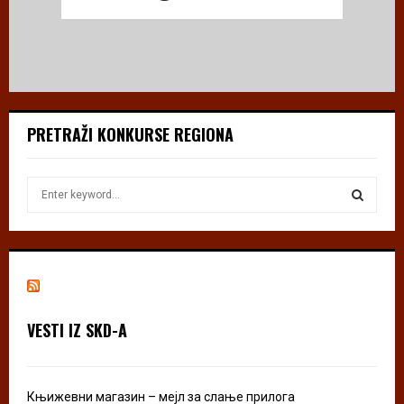
PRETRAŽI KONKURSE REGIONA
S
e
a
S
r
c
E
h
f
A
o
VESTI IZ SKD-A
r
R
:
C
Књижевни магазин – мејл за слање прилога