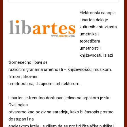
Elektronski časopis
Libartes delo je
kulturnih entuzijasta,
umetnika i
teoretičara
umetnosti i
književnosti. Izlazi
tromesečno i bavi se
različitim granama umetnosti – književnošću, muzikom,
filmom, likovnim
umetnostima, dizajnom i arhitekturom.
Libartes je trenutno dostupan jedino na srpskom jeziku.
Ovaj oglas
otvaramo kao poziv na saradnju, kako bi časopis postao
dostupan i na
engleskom jeziku, s ciljem da se proširi čitalačka publika i