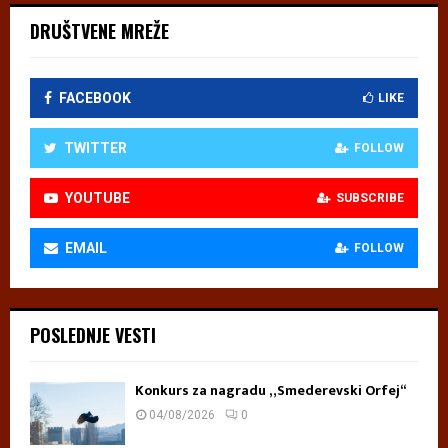
DRUŠTVENE MREŽE
FACEBOOK
LIKE
TWITTER
FOLLOW
YOUTUBE
SUBSCRIBE
EMAIL
FOLLOW
POSLEDNJE VESTI
Konkurs za nagradu „Smederevski Orfej“
04/08/2026
0