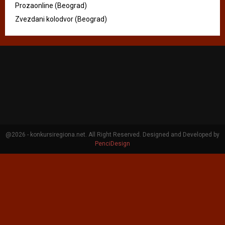
Prozaonline (Beograd)
Zvezdani kolodvor (Beograd)
@2026 - konkursiregiona.net. All Right Reserved. Designed and Developed by
PenciDesign