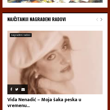
NAJČITANIJI NAGRAĐENI RADOVI
nagrađeni radovi
Vida Nenadić – Moja šaka peska u
vremenu...