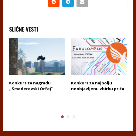
SLIČNE VESTI
Konkurs za nagradu
Konkurs za najbolju
П
„Smederevski Orfej“
neobjavljenu zbirku priča
А