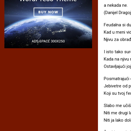
a nekada ne.
(Danijel Dragoj
Feudalna si d
Kad u meni vid
Njivu za obrađ
I isto tako su
Kada na njivu 
Ostavljajući j
Posmatrajući 
Jebivetre od p
Koji su tvoj f
Slabo me učiš 
Niti me drugi 
Niti ja lako d