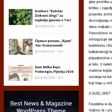
glas pesnika u
kritike, i zaje
Konkurs “Božidar
prisenku smrti
Živković Džigi” za
najbolju pjesmu o Tari
dozvoljavaju n
dans makabr, 
04/08/2026
0
Vasovićevo vi
omogućuje da o
Приказ романа „Крик“
Ане Атанасковић
kolektivnu i l
balkanskog) kn
04/08/2026
0
pripadnicima o
je bilo. U nek
Dani Milke Bajic
matične knjiž
Poderegin, Pljevlja 2026
sećanja na bes
04/08/2026
0
koji traju u 
O DUŠI, OPET
Feudalna si duš
Vidimo te i z