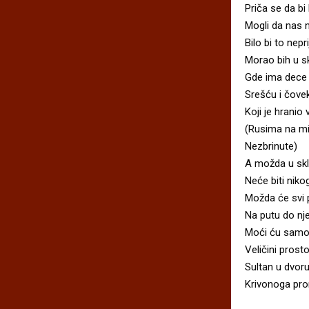
Priča se da bi
Mogli da nas 
Bilo bi to nepr
Morao bih u s
Gde ima dece
Srešću i čovek
Koji je hranio 
(Rusima na mi
Nezbrinute)
A možda u skl
Neće biti niko
Možda će svi 
Na putu do nj
Moći ću samo
Veličini prosto
Sultan u dvoru
Krivonoga pr