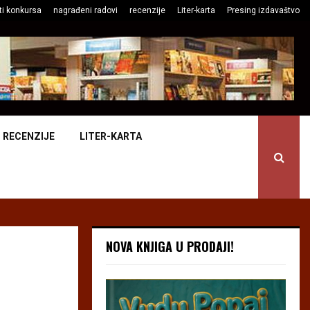
ti konkursa
nagrađeni radovi
recenzije
Liter-karta
Presing izdavaštvo
RECENZIJE
LITER-KARTA
NOVA KNJIGA U PRODAJI!