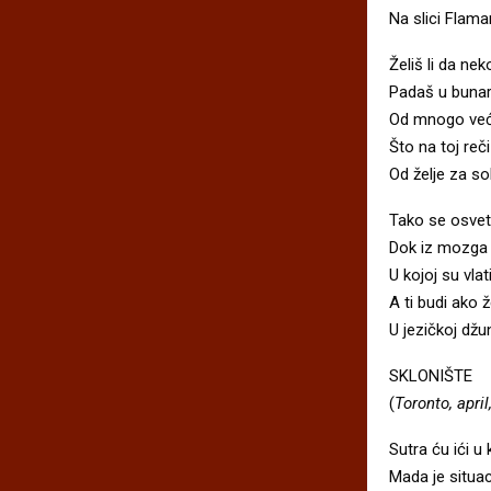
Na slici Flam
Želiš li da ne
Padaš u bunar
Od mnogo veći
Što na toj reč
Od želje za s
Tako se osvet
Dok iz mozga 
U kojoj su vla
A ti budi ako 
U jezičkoj dž
SKLONIŠTE
(
Toronto, april
Sutra ću ići u 
Mada je situac