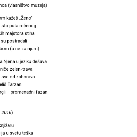
anca (vlasništvo muzeja)
kom kažeš „Ženo”
 sto puta rečenog
h majstora stiha
i su postradali
obom (a ne za njom)
a Njena u jeziku dešava
niče zelen-trava
ti sve od zaborava
želiš Tarzan
ungli – promenadni fazan
, 2016
)
knjižaru
ija u svetu teška