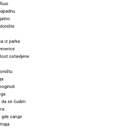
 Rusi
napadnu
ijatno
klonište
a iz parka
veverice
lost ostavljene
oništu
ga
poginuti
ega
 da se čudim
ra:
 gde caruje
omaja