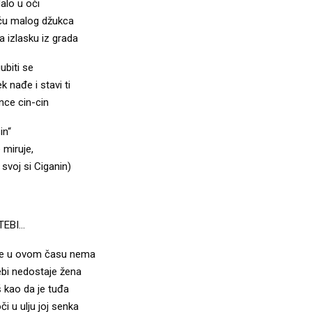
alo u oči
ću malog džukca
 izlasku iz grada
ubiti se
k nađe i stavi ti
nce cin-cin
in“
 miruje,
 svoj si Ciganin)
TEBI…
o te u ovom času nema
bi nedostaje žena
š kao da je tuđa
i u ulju joj senka