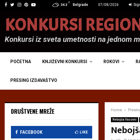
C
Facebook
Twitter
Instagram
Pinterest
Youtube
Belgrade
07/08/2026
Sign
34.3
KONKURSI REGIO
Konkursi iz sveta umetnosti na jednom 
POČETNA
KNJIŽEVNI KONKURSI
ROKOVI
R
PRESING IZDAVAŠTVO
DRUŠTVENE MREŽE
Home
Presin
Nebojša Vasović
Nebojš
FACEBOOK
LIKE