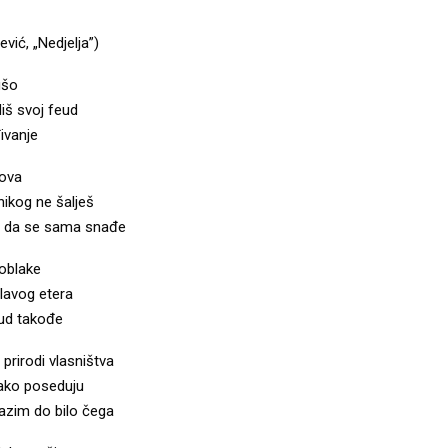
ević, „Nedjelja”)
ušo
iš svoj feud
ivanje
rova
nikog ne šalješ
oj da se sama snađe
oblake
lavog etera
eud takođe
prirodi vlasništva
lako poseduju
olazim do bilo čega