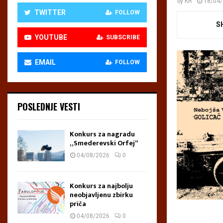
by
KR
18/04
TWITTER
FOLLOW
S
YOUTUBE
SUBSCRIBE
EMAIL
FOLLOW
POSLEDNJE VESTI
Konkurs za nagradu
„Smederevski Orfej“
04/08/2026
0
Konkurs za najbolju
neobjavljenu zbirku
priča
04/08/2026
0