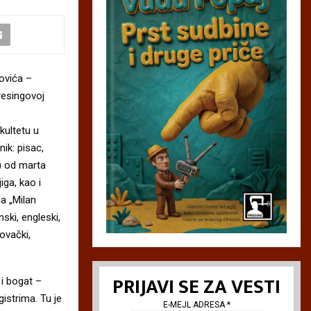
ovića –
resingovoj
kultetu u
ik: pisac,
a) od marta
iga, kao i
da „Milan
ski, engleski,
lovački,
PRIJAVI SE ZA VESTI
i bogat –
gistrima. Tu je
E-MEJL ADRESA
*