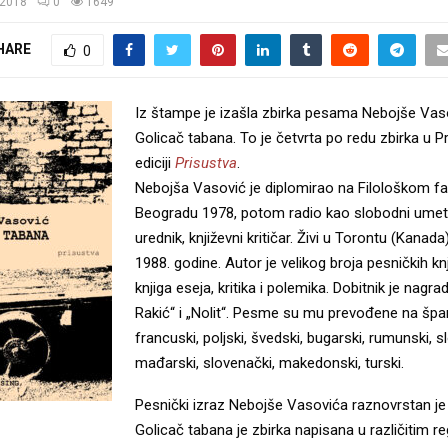
/2018
0
1649
HARE
0
Iz štampe je izašla zbirka pesama Nebojše Vas
Golicač tabana. To je četvrta po redu zbirka u P
ediciji
Prisustva
.
Nebojša Vasović je diplomirao na Filološkom fa
Beogradu 1978, potom radio kao slobodni umetn
urednik, književni kritičar. Živi u Torontu (Kanad
1988. godine. Autor je velikog broja pesničkih knj
knjiga eseja, kritika i polemika. Dobitnik je nagra
Rakić“ i „Nolit“. Pesme su mu prevođene na špan
francuski, poljski, švedski, bugarski, rumunski, s
mađarski, slovenački, makedonski, turski.
Pesnički izraz Nebojše Vasovića raznovrstan je 
Golicač tabana je zbirka napisana u različitim re