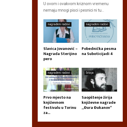
U ovom i ovakvom kriznom vremenu
nemaju mnogi pisci i pesnici ni tu...
nagrađeni radovi
nagrađeni radovi
Slavica Jovanović –
Pobednička pesma
Nagrada Sterijino
na Suboticijadi 4
pero
nagrađeni radovi
Srbija
Prvo mjesto na
Saopštenje žirija
književnom
književne nagrade
festivalu u Torinu
„Đura Đukanov“
za...