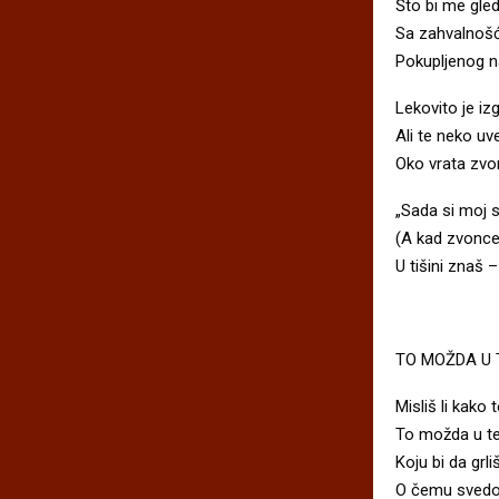
Što bi me gled
Sa zahvalnoš
Pokupljenog na
Lekovito je izg
Ali te neko uve
Oko vrata zvo
„Sada si moj s
(A kad zvonce
U tišini znaš –
TO MOŽDA U 
Misliš li kak
To možda u te
Koju bi da grli
O čemu svedoč