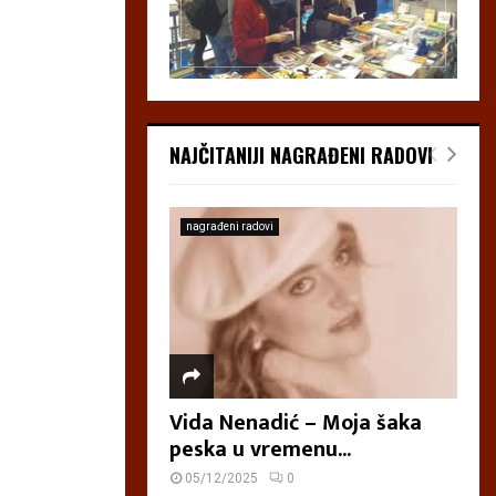
NAJČITANIJI NAGRAĐENI RADOVI
nagrađeni radovi
Vida Nenadić – Moja šaka
peska u vremenu...
05/12/2025
0