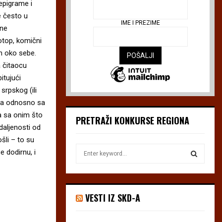
 epigrame i
me često u
IME I PREZIME
 ne
otop, komični
m oko sebe.
a čitaocu
itujući
srpskog (ili
ima odnosno sa
na sa onim što
PRETRAŽI KONKURSE REGIONA
daljenosti od
šli – to su
S
 dodirnu, i
e
a
S
r
c
E
VESTI IZ SKD-A
h
f
A
o