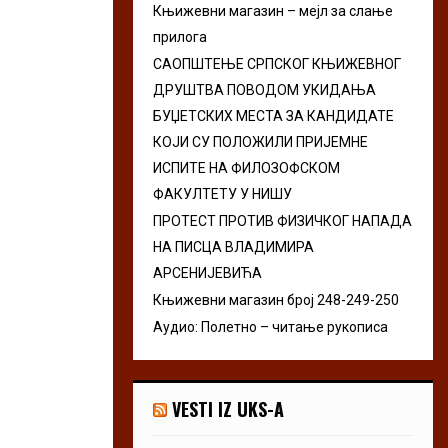
Књижевни магазин – мејл за слање
r
R
прилога
:
C
САОПШТЕЊЕ СРПСКОГ КЊИЖЕВНОГ
ДРУШТВА ПОВОДОМ УКИДАЊА
H
БУЏЕТСКИХ МЕСТА ЗА КАНДИДАТЕ
КОЈИ СУ ПОЛОЖИЛИ ПРИЈЕМНЕ
ИСПИТЕ НА ФИЛОЗОФСКОМ
ФАКУЛТЕТУ У НИШУ
ПРОТЕСТ ПРОТИВ ФИЗИЧКОГ НАПАДА
НА ПИСЦА ВЛАДИМИРА
АРСЕНИЈЕВИЋА
Књижевни магазин број 248-249-250
Аудио: Полетно – читање рукописа
VESTI IZ UKS-A