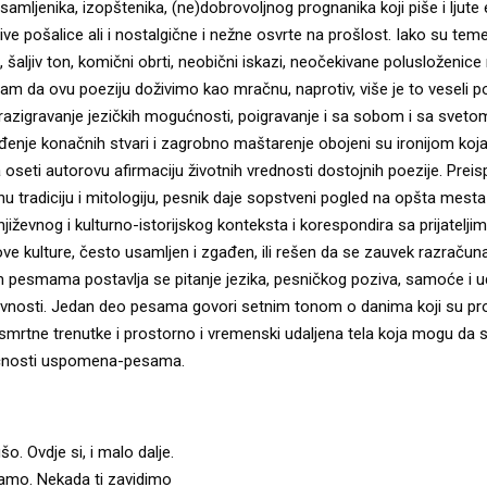
samljenika, izopštenika, (ne)dobrovoljnog prognanika koji piše i ljute
dljive pošalice ali i nostalgične i nežne osvrte na prošlost. Iako su te
, šaljiv ton, komični obrti, neobični iskazi, neočekivane polusloženice
am da ovu poeziju doživimo kao mračnu, naprotiv, više je to veseli p
razigravanje jezičkih mogućnosti, poigravanje i sa sobom i sa sveto
đenje konačnih stvari i zagrobno maštarenje obojeni su ironijom koj
seti autorovu afirmaciju životnih vrednosti dostojnih poezije. Preisp
ičnu tradiciju i mitologiju, pesnik daje sopstveni pogled na opšta mesta 
jiževnog i kulturno-istorijskog konteksta i korespondira sa prijatelj
ve kulture, često usamljen i zgađen, ili rešen da se zauvek razraču
im pesmama postavlja se pitanje jezika, pesničkog poziva, samoće i u
evnosti. Jedan deo pesama govori setnim tonom o danima koji su pro
mrtne trenutke i prostorno i vremenski udaljena tela koja mogu da se
večnosti uspomena-pesama.
o. Ovdje si, i malo dalje.
namo. Nekada ti zavidimo