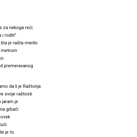
s za nekoga reći:
i roditi“
šta je rašta-merilo
o metrom
ko
 od premeravanog
mo da li je Raštonja
e svoje raštosti
 jaram je
 na grbači
čovek
kući
e je to