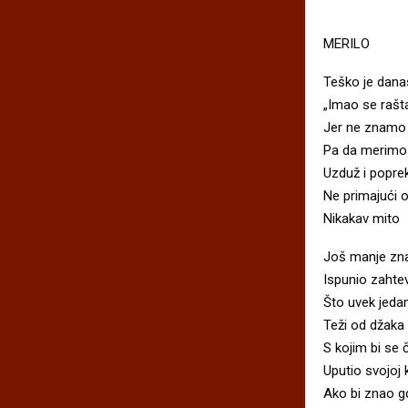
MERILO
Teško je dana
„Imao se rašta 
Jer ne znamo 
Pa da merim
Uzduž i popre
Ne primajući
Nikakav mito
Još manje zna
Ispunio zahtev
Što uvek jedan
Teži od džaka
S kojim bi se 
Uputio svojoj 
Ako bi znao gd