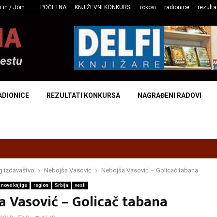
 in / Join
POČETNA
KNJIŽEVNI KONKURSI
rokovi
radionice
rezulta
NA
mestu
ADIONICE
REZULTATI KONKURSA
NAGRAĐENI RADOVI
g izdavaštvo
Nebojša Vasović
Nebojša Vasović – Golicač tabana
nove knjige
region
Srbija
vesti
a Vasović – Golicač tabana