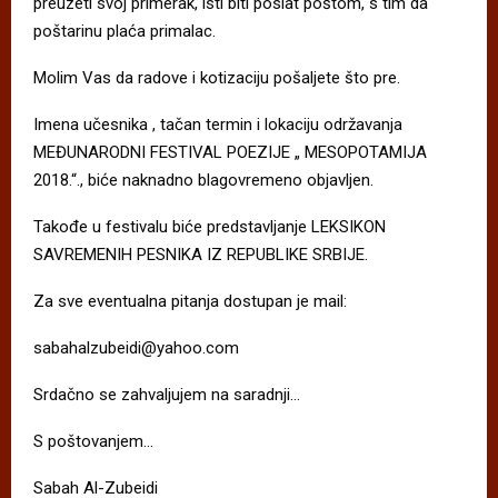
preuzeti svoj primerak, isti biti poslat poštom, s tim da
poštarinu plaća primalac.
Molim Vas da radove i kotizaciju pošaljete što pre.
Imena učesnika , tačan termin i lokaciju održavanja
MEĐUNARODNI FESTIVAL POEZIJE „ MESOPOTAMIJA
2018.“., biće naknadno blagovremeno objavljen.
Takođe u festivalu biće predstavljanje LEKSIKON
SAVREMENIH PESNIKA IZ REPUBLIKE SRBIJE.
Za sve eventualna pitanja dostupan je mail:
sabahalzubeidi@yahoo.com
Srdačno se zahvaljujem na saradnji…
S poštovanjem…
Sabah Al-Zubeidi