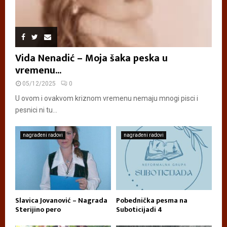
Vida Nenadić – Moja šaka peska u
vremenu...
05/12/2025
0
U ovom i ovakvom kriznom vremenu nemaju mnogi pisci i
pesnici ni tu...
nagrađeni radovi
nagrađeni radovi
Slavica Jovanović – Nagrada
Pobednička pesma na
Sterijino pero
Suboticijadi 4