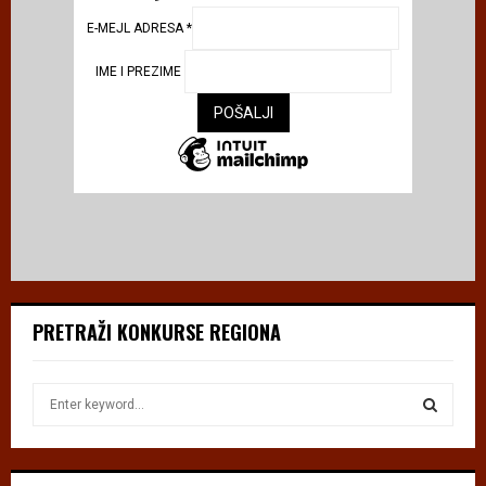
E-MEJL ADRESA
*
IME I PREZIME
PRETRAŽI KONKURSE REGIONA
S
e
a
S
r
c