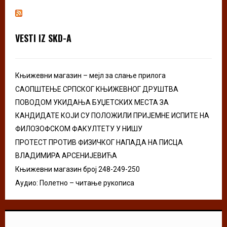
E
h
f
A
o
VESTI IZ SKD-A
r
R
:
C
Књижевни магазин – мејл за слање прилога
H
САОПШТЕЊЕ СРПСКОГ КЊИЖЕВНОГ ДРУШТВА
ПОВОДОМ УКИДАЊА БУЏЕТСКИХ МЕСТА ЗА
КАНДИДАТЕ КОЈИ СУ ПОЛОЖИЛИ ПРИЈЕМНЕ ИСПИТЕ НА
ФИЛОЗОФСКОМ ФАКУЛТЕТУ У НИШУ
ПРОТЕСТ ПРОТИВ ФИЗИЧКОГ НАПАДА НА ПИСЦА
ВЛАДИМИРА АРСЕНИЈЕВИЋА
Књижевни магазин број 248-249-250
Аудио: Полетно – читање рукописа