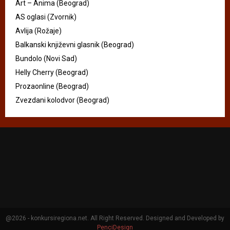
Art – Anima (Beograd)
AS oglasi (Zvornik)
Avlija (Rožaje)
Balkanski književni glasnik (Beograd)
Bundolo (Novi Sad)
Helly Cherry (Beograd)
Prozaonline (Beograd)
Zvezdani kolodvor (Beograd)
@2026 - konkursiregiona.net. All Right Reserved. Designed and Developed by
PenciDesign