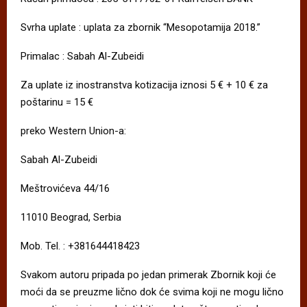
Svrha uplate : uplata za zbornik “Mesopotamija 2018.”
Primalac : Sabah Al-Zubeidi
Za uplate iz inostranstva kotizacija iznosi 5 € + 10 € za
poštarinu = 15 €
preko Western Union-a:
Sabah Al-Zubeidi
Meštrovićeva 44/16
11010 Beograd, Serbia
Mob. Tel. : +381644418423
Svakom autoru pripada po jedan primerak Zbornik koji će
moći da se preuzme lično dok će svima koji ne mogu lično