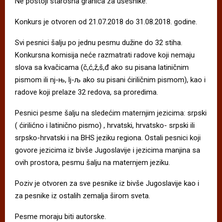
Ne postoji starosna granica za ušesnike.
Konkurs je otvoren od 21.07.2018 do 31.08.2018. godine.
Svi pesnici šalju po jednu pesmu dužine do 32 stiha.
Konkursna komisija neće razmatrati radove koji nemaju
slova sa kvačicama (č,ć,ž,š,đ ako su pisana latiničnim
pismom ili nj-њ, lj-љ ako su pisani ćiriličnim pismom), kao i
radove koji prelaze 32 redova, sa proredima.
Pesnici pesme šalju na sledećim maternjim jezicima: srpski
( ćirilićno i latinično pismo) , hrvatski, hrvatsko- srpski ili
srpsko-hrvatski i na BHS jeziku regiona. Ostali pesnici koji
govore jezicima iz bivše Jugoslavije i jezicima manjina sa
ovih prostora, pesmu šalju na maternjem jeziku.
Poziv je otvoren za sve pesnike iz bivše Jugoslavije kao i
za pesnike iz ostalih zemalja širom sveta.
Pesme moraju biti autorske.