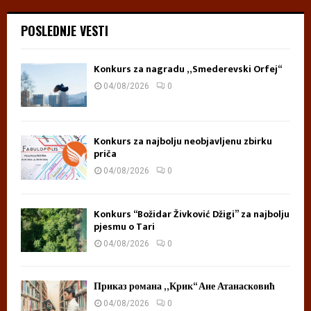
POSLEDNJE VESTI
Konkurs za nagradu „Smederevski Orfej“
04/08/2026
0
Konkurs za najbolju neobjavljenu zbirku
priča
04/08/2026
0
Konkurs “Božidar Živković Džigi” za najbolju
pjesmu o Tari
04/08/2026
0
Приказ романа „Крик“ Ане Атанасковић
04/08/2026
0