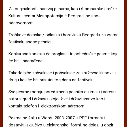
Za originalnost i sadržaj pesama, kao i štamparske greške,
Kulturni centar Mesopotamija – Beograd, ne snosi
odgovornost.
Troškove dolaska / odlaska i boravka u Beogradu za vreme
festivalu snose pesnici..
Konkursna komisija će proglasiti tri pobedničke pesme koje
će biti i nagrađene.
Takođe biće zahvalnice i pohvalnice za kniјževne klubove i
drugu koji će biti prisutni tog dana na festivalu.
Sve pesme moraju pored imena pesnika da imaju i adresu
autora, grad i državu u kojoj žive i državljanstvo kao i
kontakt telefon i elektronskom adresom.
Pesme se šalju u Wordu 2003-2007 ili PDF formatu i
dostaviti isključivo u elektronskoj formi, ne dolazi u obzir