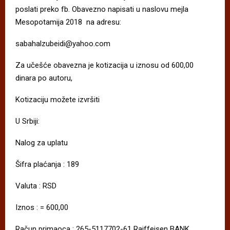
poslati preko fb. Obavezno napisati u naslovu mejla
Mesopotamija 2018 na adresu:
sabahalzubeidi@yahoo.com
Za učešće obavezna je kotizacija u iznosu od 600,00
dinara po autoru,
Kotizaciju možete izvršiti
U Srbiji:
Nalog za uplatu
Šifra plaćanja : 189
Valuta : RSD
Iznos : = 600,00
Račun primaoca : 265-5117702-61 Raiffeisen BANK