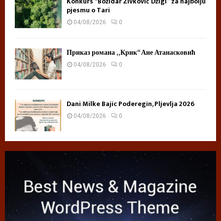
Konkurs “Božidar Živković Džigi” za najbolju
pjesmu o Tari
04/08/2026
0
Приказ романа „Крик“ Ане Атанасковић
04/08/2026
0
Dani Milke Bajic Poderegin, Pljevlja 2026
04/08/2026
0