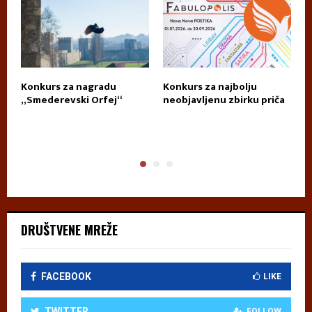
Konkurs za nagradu
Konkurs za najbolju
П
„Smederevski Orfej“
neobjavljenu zbirku priča
А
DRUŠTVENE MREŽE
FACEBOOK
LIKE
TWITTER
FOLLOW