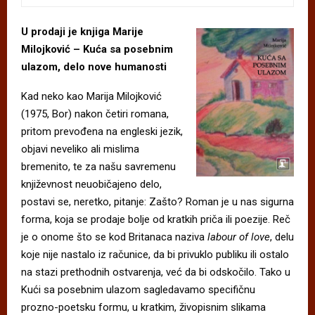
U prodaji je knjiga Marije
Milojković – Kuća sa posebnim
ulazom, delo nove humanosti
Kad neko kao Marija Milojković
(1975, Bor) nakon četiri romana,
pritom prevođena na engleski jezik,
objavi neveliko ali mislima
bremenito, te za našu savremenu
književnost neuobičajeno delo,
postavi se, neretko, pitanje: Zašto? Roman je u nas sigurna
forma, koja se prodaje bolje od kratkih priča ili poezije. Reč
je o onome što se kod Britanaca naziva
labour of love
, delu
koje nije nastalo iz računice, da bi privuklo publiku ili ostalo
na stazi prethodnih ostvarenja, već da bi odskočilo. Tako u
Kući sa posebnim ulazom sagledavamo specifičnu
prozno-poetsku formu, u kratkim, živopisnim slikama