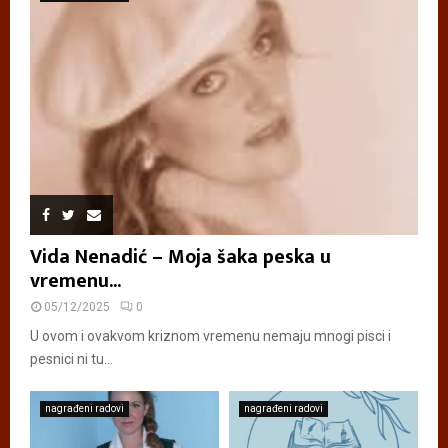
Vida Nenadić – Moja šaka peska u
vremenu...
05/12/2025
0
U ovom i ovakvom kriznom vremenu nemaju mnogi pisci i
pesnici ni tu...
nagrađeni radovi
nagrađeni radovi