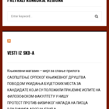
S
e
a
S
r
c
E
h
f
A
o
VESTI IZ SKD-A
r
R
:
C
Књижевни магазин – мејл за слање прилога
H
САОПШТЕЊЕ СРПСКОГ КЊИЖЕВНОГ ДРУШТВА
ПОВОДОМ УКИДАЊА БУЏЕТСКИХ МЕСТА ЗА
КАНДИДАТЕ КОЈИ СУ ПОЛОЖИЛИ ПРИЈЕМНЕ ИСПИТЕ НА
ФИЛОЗОФСКОМ ФАКУЛТЕТУ У НИШУ
ПРОТЕСТ ПРОТИВ ФИЗИЧКОГ НАПАДА НА ПИСЦА