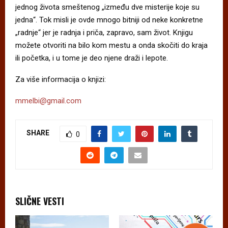
jednog života smeštenog „između dve misterije koje su
jedna“. Tok misli je ovde mnogo bitniji od neke konkretne
„radnje“ jer je radnja i priča, zapravo, sam život. Knjigu
možete otvoriti na bilo kom mestu a onda skočiti do kraja
ili početka, i u tome je deo njene draži i lepote.
Za više informacija o knjizi:
mmelbi@gmail.com
SHARE
0
SLIČNE VESTI