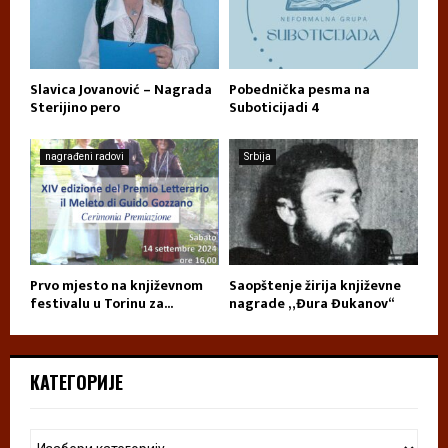
Slavica Jovanović – Nagrada
Pobednička pesma na
Sterijino pero
Suboticijadi 4
nagrađeni radovi
Srbija
Prvo mjesto na književnom
Saopštenje žirija književne
festivalu u Torinu za...
nagrade „Đura Đukanov“
КАТЕГОРИЈЕ