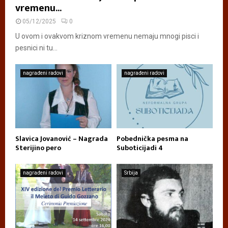
vremenu...
05/12/2025
0
U ovom i ovakvom kriznom vremenu nemaju mnogi pisci i
pesnici ni tu...
nagrađeni radovi
nagrađeni radovi
Slavica Jovanović – Nagrada
Pobednička pesma na
Sterijino pero
Suboticijadi 4
nagrađeni radovi
Srbija