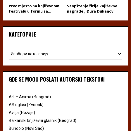
Prvo mjesto na književnom
Saopštenje žirija književne
festivalu u Torinu za...
nagrade „Đura Đukanov“
КАТЕГОРИЈЕ
GDE SE MOGU POSLATI AUTORSKI TEKSTOVI
Art – Anima (Beograd)
AS oglasi (Zvornik)
Avlija (Rožaje)
Balkanski književni glasnik (Beograd)
Bundolo (Novi Sad)