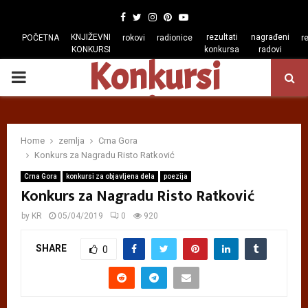
Facebook
Twitter
Instagram
Pinterest
Youtube
KNJIŽEVNI
rezultati
nagrađeni
POČETNA
rokovi
radionice
r
KONKURSI
konkursa
radovi
Konkursi
PRIMARY
regiona
MENU
Home
zemlja
Crna Gora
Konkurs za Nagradu Risto Ratković
Crna Gora
konkursi za objavljena dela
poezija
Konkurs za Nagradu Risto Ratković
by
KR
05/04/2019
0
920
SHARE
0