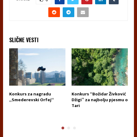
SLIČNE VESTI
Konkurs za nagradu
Konkurs “Božidar Živković
D
„Smederevski Orfej“
Džigi” za najbolju pjesmu o
P
Tari