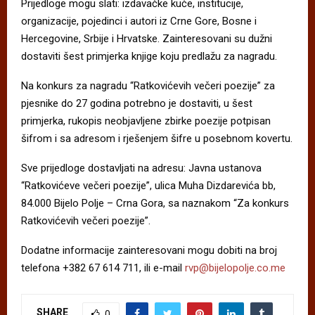
Prijedloge mogu slati: izdavačke kuće, institucije,
organizacije, pojedinci i autori iz Crne Gore, Bosne i
Hercegovine, Srbije i Hrvatske. Zainteresovani su dužni
dostaviti šest primjerka knjige koju predlažu za nagradu.
Na konkurs za nagradu “Ratkovićevih večeri poezije” za
pjesnike do 27 godina potrebno je dostaviti, u šest
primjerka, rukopis neobjavljene zbirke poezije potpisan
šifrom i sa adresom i rješenjem šifre u posebnom kovertu.
Sve prijedloge dostavljati na adresu: Javna ustanova
“Ratkovićeve večeri poezije”, ulica Muha Dizdarevića bb,
84.000 Bijelo Polje – Crna Gora, sa naznakom “Za konkurs
Ratkovićevih večeri poezije”.
Dodatne informacije zainteresovani mogu dobiti na broj
telefona +382 67 614 711, ili e-mail
rvp@bijelopolje.co.me
SHARE
0