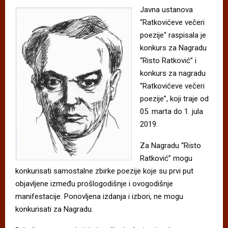
Javna ustanova
“Ratkovićeve večeri
poezije“ raspisala je
konkurs za Nagradu
“Risto Ratković” i
konkurs za nagradu
“Ratkovićeve večeri
poezije”, koji traje od
05. marta do 1. jula
2019.
Za Nagradu “Risto
Ratković” mogu
konkurisati samostalne zbirke poezije koje su prvi put
objavljene između prošlogodišnje i ovogodišnje
manifestacije. Ponovljena izdanja i izbori, ne mogu
konkurisati za Nagradu.