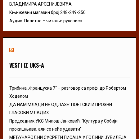
ВЛАДИМИРА АРСЕНИЈЕВИЋА
Књижевни магазин број 248-249-250
Аудио: Полетно – читање рукописа
VESTI IZ UKS-A
Трибина „Француска 7“ – разговор са проф. др Робертом
Ходелом
ДА НАМ МЛАДИ НЕ ОДЛАЗЕ: ПОЕТСКИ И ПРОЗНИ
ГЛАСОВИ МЛАДИХ
Председник УКС Милош Јанковић: “Култура у Србији
прокишњава, али се неће удавити”
МЕЂУНАРОДНИ СУСРЕТИ ПИСАЦА У ГОДИНИ ЈУБИЛЕЈА