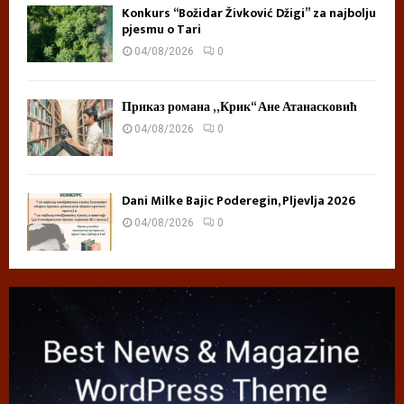
Konkurs “Božidar Živković Džigi” za najbolju
pjesmu o Tari
04/08/2026
0
Приказ романа „Крик“ Ане Атанасковић
04/08/2026
0
Dani Milke Bajic Poderegin, Pljevlja 2026
04/08/2026
0