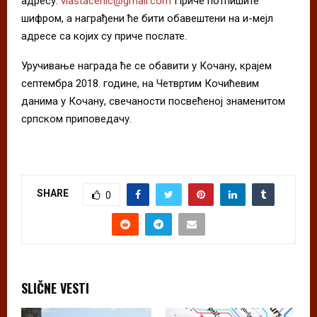
адресу:
vlastacenic@gmail.com
Приче потпишите
шифром, а награђени ће бити обавештени на и-мејл
адресе са којих су приче послате.
Уручивање награда ће се обавити у Кочану, крајем
септембра 2018. године, на Четвртим Кочићевим
данима у Кочану, свечаности посвећеној знаменитом
српском приповедачу.
SHARE
0
SLIČNE VESTI