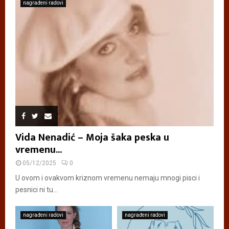
nagrađeni radovi
Vida Nenadić – Moja šaka peska u
vremenu...
05/12/2025
0
U ovom i ovakvom kriznom vremenu nemaju mnogi pisci i
pesnici ni tu...
nagrađeni radovi
nagrađeni radovi