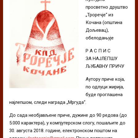
просветно друштво
„Троречје“ из
Кочана (општина
Дољевац),
обелодањује
Р А С П И С
ЗА НАЈЛЕПШУ
ЉУБАВНУ ПРИЧУ
Аутору приче која,
по одлуци жирија,
буде проглашена
најлепшом, следи награда „Мргуда“.
До сада необјављене приче, дужине до 90 редова (до
5.000 карактера), у компјутерском слогу, пошаљите до
30. августа 2018. године, електронском поштом на