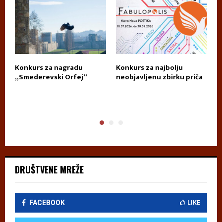
Konkurs za nagradu
Konkurs za najbolju
П
„Smederevski Orfej“
neobjavljenu zbirku priča
А
DRUŠTVENE MREŽE
FACEBOOK
LIKE