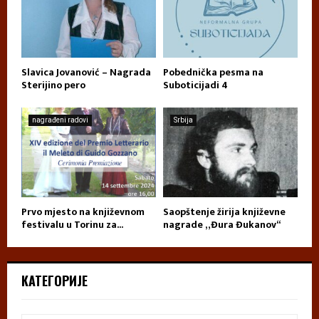
Slavica Jovanović – Nagrada
Pobednička pesma na
Sterijino pero
Suboticijadi 4
nagrađeni radovi
Srbija
Prvo mjesto na književnom
Saopštenje žirija književne
festivalu u Torinu za...
nagrade „Đura Đukanov“
КАТЕГОРИЈЕ