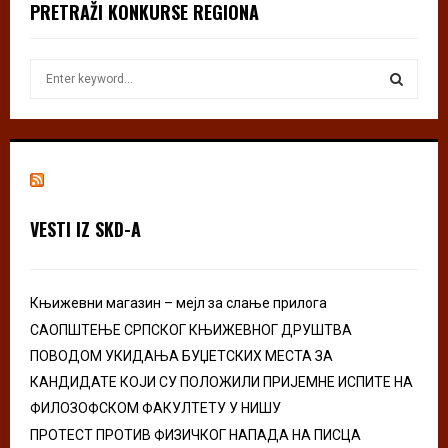
PRETRAŽI KONKURSE REGIONA
S
e
a
S
r
c
E
h
f
A
o
VESTI IZ SKD-A
r
R
:
C
Књижевни магазин – мејл за слање прилога
H
САОПШТЕЊЕ СРПСКОГ КЊИЖЕВНОГ ДРУШТВА
ПОВОДОМ УКИДАЊА БУЏЕТСКИХ МЕСТА ЗА
КАНДИДАТЕ КОЈИ СУ ПОЛОЖИЛИ ПРИЈЕМНЕ ИСПИТЕ НА
ФИЛОЗОФСКОМ ФАКУЛТЕТУ У НИШУ
ПРОТЕСТ ПРОТИВ ФИЗИЧКОГ НАПАДА НА ПИСЦА