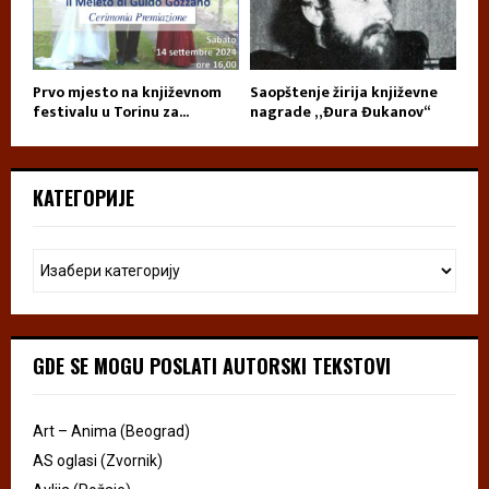
Prvo mjesto na književnom
Saopštenje žirija književne
festivalu u Torinu za...
nagrade „Đura Đukanov“
КАТЕГОРИЈЕ
GDE SE MOGU POSLATI AUTORSKI TEKSTOVI
Art – Anima (Beograd)
AS oglasi (Zvornik)