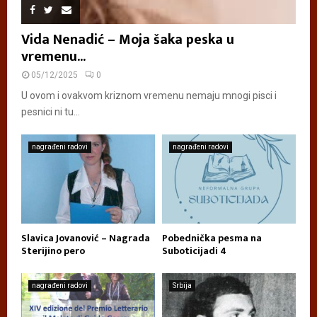
Vida Nenadić – Moja šaka peska u
vremenu...
05/12/2025
0
U ovom i ovakvom kriznom vremenu nemaju mnogi pisci i
pesnici ni tu...
nagrađeni radovi
nagrađeni radovi
Slavica Jovanović – Nagrada
Pobednička pesma na
Sterijino pero
Suboticijadi 4
nagrađeni radovi
Srbija