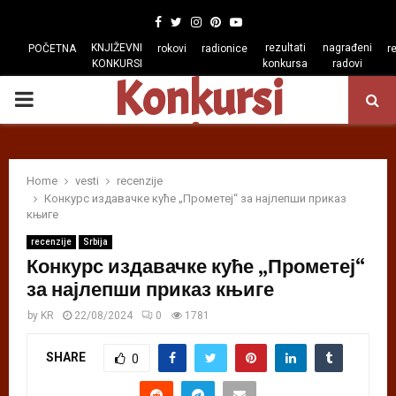
Facebook
Twitter
Instagram
Pinterest
Youtube
KNJIŽEVNI
rezultati
nagrađeni
POČETNA
rokovi
radionice
r
KONKURSI
konkursa
radovi
Konkursi
PRIMARY
regiona
MENU
Home
vesti
recenzije
Конкурс издавачке куће „Прометеј“ за најлепши приказ
књиге
recenzije
Srbija
Конкурс издавачке куће „Прометеј“
за најлепши приказ књиге
by
KR
22/08/2024
0
1781
SHARE
0