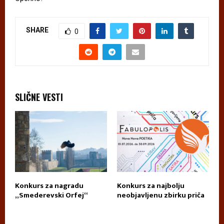
SHARE
0
SLIČNE VESTI
Konkurs za nagradu
Konkurs za najbolju
П
„Smederevski Orfej“
neobjavljenu zbirku priča
А