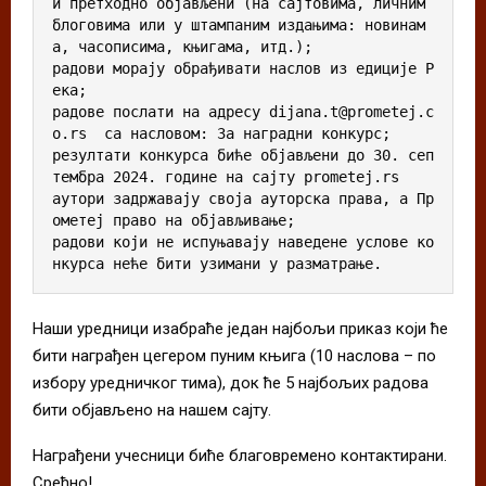
и претходно објављени (на сајтовима, личним 
блоговима или у штампаним издањима: новинам
а, часописима, књигама, итд.);

радови морају обрађивати наслов из едиције Р
ека;

радове послати на адресу dijana.t@prometej.c
o.rs  са насловом: За наградни конкурс;

резултати конкурса биће објављени до 30. сеп
тембра 2024. године на сајту prometej.rs

аутори задржавају своја ауторска права, а Пр
ометеј право на објављивање;

радови који не испуњавају наведене услове ко
нкурса неће бити узимани у разматрање.
Наши уредници изабраће један најбољи приказ који ће
бити награђен цегером пуним књига (10 наслова – по
избору уредничког тима), док ће 5 најбољих радова
бити објављено на нашем сајту.
Награђени учесници биће благовремено контактирани.
Срећно!