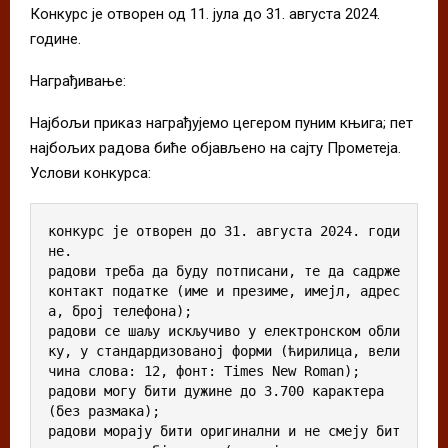
Конкурс је отворен од 11. јула до 31. августа 2024.
године.
Награђивање:
Најбољи приказ награђујемо цегером пуним књига; пет
најбољих радова биће објављено на сајту Прометеја.
Услови конкурса:
конкурс је отворен до 31. августа 2024. годи
не.

радови треба да буду потписани, те да садрже 
контакт податке (име и презиме, имејл, адрес
а, број телефона);

радови се шаљу искључиво у електронском обли
ку, у стандардизованој форми (ћирилица, вели
чина слова: 12, фонт: Times New Roman);

радови могу бити дужине до 3.700 карактера 
(без размака);

радови морају бити оригинални и не смеју бит