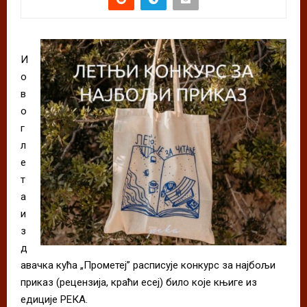
И
о
в
о
г
л
е
т
а
и
з
д
авачка кућа „Прометеј” расписује конкурс за најбољи
приказ (рецензија, краћи есеј) било које књиге из
едиције РЕКА.