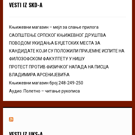
o
VESTI IZ SKD-A
r
R
:
C
Књижевни магазин – мејл за слање прилога
H
САОПШТЕЊЕ СРПСКОГ КЊИЖЕВНОГ ДРУШТВА
ПОВОДОМ УКИДАЊА БУЏЕТСКИХ МЕСТА ЗА
КАНДИДАТЕ КОЈИ СУ ПОЛОЖИЛИ ПРИЈЕМНЕ ИСПИТЕ НА
ФИЛОЗОФСКОМ ФАКУЛТЕТУ У НИШУ
ПРОТЕСТ ПРОТИВ ФИЗИЧКОГ НАПАДА НА ПИСЦА
ВЛАДИМИРА АРСЕНИЈЕВИЋА
Књижевни магазин број 248-249-250
Аудио: Полетно – читање рукописа
VESTI IZ UKS-A