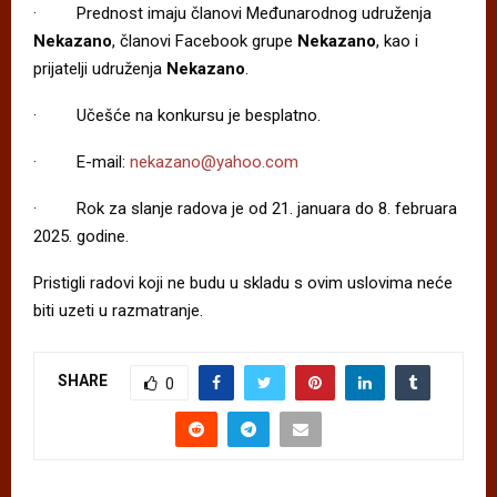
· Prednost imaju članovi Međunarodnog udruženja
Nekazano
, članovi Facebook grupe
Nekazano
, kao i
prijatelji udruženja
Nekazano
.
· Učešće na konkursu je besplatno.
· E-mail:
nekazano@yahoo.com
· Rok za slanje radova je od 21. januara do 8. februara
2025. godine.
Pristigli radovi koji ne budu u skladu s ovim uslovima neće
biti uzeti u razmatranje.
SHARE
0