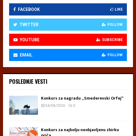
FACEBOOK
LIKE
TWITTER
FOLLOW
YOUTUBE
SUBSCRIBE
EMAIL
FOLLOW
POSLEDNJE VESTI
Konkurs za nagradu „Smederevski Orfej“
04/08/2026
0
Konkurs za najbolju neobjavljenu zbirku
priča