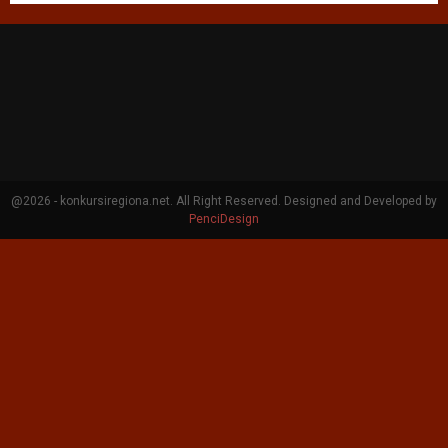
@2026 - konkursiregiona.net. All Right Reserved. Designed and Developed by
PenciDesign