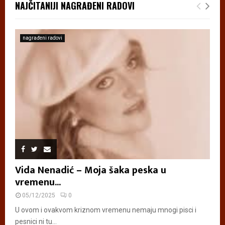
NAJČITANIJI NAGRAĐENI RADOVI
nagrađeni radovi
Vida Nenadić – Moja šaka peska u
vremenu...
05/12/2025
0
U ovom i ovakvom kriznom vremenu nemaju mnogi pisci i
pesnici ni tu...