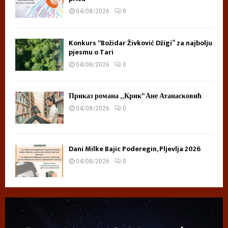
04/08/2026
0
Konkurs “Božidar Živković Džigi” za najbolju
pjesmu o Tari
04/08/2026
0
Приказ романа „Крик“ Ане Атанасковић
04/08/2026
0
Dani Milke Bajic Poderegin, Pljevlja 2026
04/08/2026
0