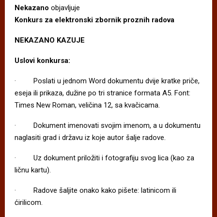
Nekazano
objavljuje
Konkurs za elektronski zbornik proznih radova
NEKAZANO
KAZUJE
Uslovi konkursa:
· Poslati u jednom Word dokumentu dvije kratke priče,
eseja ili prikaza, dužine po tri stranice formata A5. Font:
Times New Roman, veličina 12, sa kvačicama.
· Dokument imenovati svojim imenom, a u dokumentu
naglasiti grad i državu iz koje autor šalje radove.
· Uz dokument priložiti i fotografiju svog lica (kao za
ličnu kartu).
· Radove šaljite onako kako pišete: latinicom ili
ćirilicom.