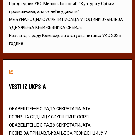
Председник УКС Милош Јанковић: “Култура у Србији
прокишњава, али се неће удавити”
МЕЂУНАРОДНИ СУСРЕТИ ПИСАЦА У ГОДИНИ ЈУБИЛЕЈА
УДРУЖЕЊА КЊИЖЕВНИКА СРБИЈЕ
Извештај о раду Комисије за статусна питања УКС 2025.
године
VESTI IZ UKPS-A
ОБАВЕШТЕЊЕ О РАДУ СЕКРЕТАРИЈАТА
ПОЗИВ НА СЕДНИЦУ СКУПШТИНЕ ООРП
ОБАВЕШТЕЊЕ О РАДУ СЕКРЕТАРИЈАТА
ПОЗИВ ЗА ПРИЈАВЉИВАЊЕ ЗА РЕЗИДЕНЦИЈУ У