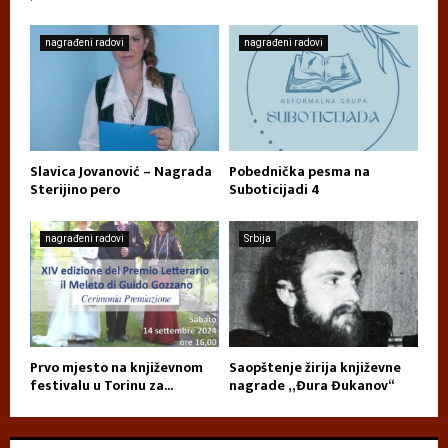
nagrađeni radovi
nagrađeni radovi
Slavica Jovanović – Nagrada
Pobednička pesma na
Sterijino pero
Suboticijadi 4
nagrađeni radovi
Srbija
Prvo mjesto na književnom
Saopštenje žirija književne
festivalu u Torinu za...
nagrade „Đura Đukanov“