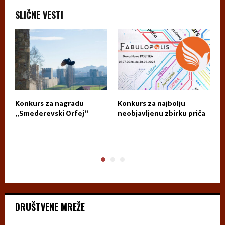
SLIČNE VESTI
Konkurs za nagradu
Konkurs za najbolju
П
„Smederevski Orfej“
neobjavljenu zbirku priča
А
DRUŠTVENE MREŽE