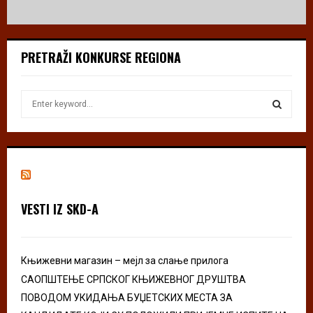
PRETRAŽI KONKURSE REGIONA
S
e
a
S
r
c
E
h
f
A
o
VESTI IZ SKD-A
r
R
:
C
Књижевни магазин – мејл за слање прилога
H
САОПШТЕЊЕ СРПСКОГ КЊИЖЕВНОГ ДРУШТВА
ПОВОДОМ УКИДАЊА БУЏЕТСКИХ МЕСТА ЗА