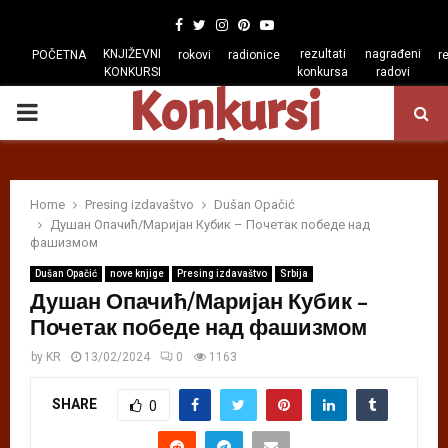
Facebook
Twitter
Instagram
Pinterest
Youtube
KNJIŽEVNI
rezultati
nagrađeni
POČETNA
rokovi
radionice
r
KONKURSI
konkursa
radovi
Konkursi
PRIMARY
regiona
MENU
Home
Presing izdavaštvo
Dušan Opačić
Душан Опачић/Маријан Кубик – Почетак победе над
фашизмом
Dušan Opačić
nove knjige
Presing izdavaštvo
Srbija
Душан Опачић/Маријан Кубик –
Почетак победе над фашизмом
by
KR
13/02/2024
0
1163
SHARE
0