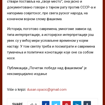
ствари поставља на „своје место“, она јасно и
документовано говори о тајном рату против СССР-а и
напорима совјетског, пре свега руског народа, на
коначном војном слому фашизма.
Историја, поготово савремена, умногоме зависи од
типа интерпретације, а историјске интерпретације још
увек су у већој мери условљене временом у којем
настају. У том светлу треба и посматрати и савремена
тумачења и политичке конотације које оне са собом
носе.
Публикација „Почетак победе над фашизмом” је
некомерцијално издање
Više o knjizi:
dusan.opacic@gmail.com
SHARE
0