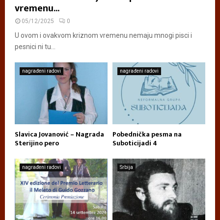
vremenu...
05/12/2025
0
U ovom i ovakvom kriznom vremenu nemaju mnogi pisci i
pesnici ni tu...
nagrađeni radovi
nagrađeni radovi
Slavica Jovanović – Nagrada
Pobednička pesma na
Sterijino pero
Suboticijadi 4
nagrađeni radovi
Srbija