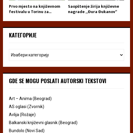
Prvo mjesto na književnom
Saopštenje žirija književne
festivalu u Torinu za...
nagrade „Đura Đukanov“
КАТЕГОРИЈЕ
GDE SE MOGU POSLATI AUTORSKI TEKSTOVI
Art – Anima (Beograd)
AS oglasi (Zvornik)
Avlija (Rožaje)
Balkanski književni glasnik (Beograd)
Bundolo (Novi Sad)