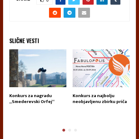
SLIČNE VESTI
Konkurs za nagradu
Konkurs za najbolju
П
„Smederevski Orfej“
neobjavljenu zbirku priča
А