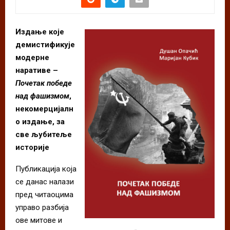
Издање које
демистификује
модерне
наративе –
Почетак победе
над фашизмом
,
некомерцијалн
о издање, за
све љубитеље
историје
Публикација која
се данас налази
пред читаоцима
управо разбија
ове митове и