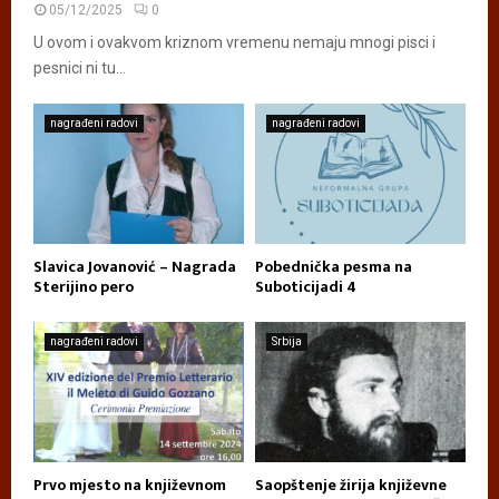
05/12/2025
0
U ovom i ovakvom kriznom vremenu nemaju mnogi pisci i
pesnici ni tu...
nagrađeni radovi
nagrađeni radovi
Slavica Jovanović – Nagrada
Pobednička pesma na
Sterijino pero
Suboticijadi 4
nagrađeni radovi
Srbija
Prvo mjesto na književnom
Saopštenje žirija književne