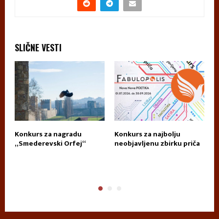
SLIČNE VESTI
Konkurs za nagradu
Konkurs za najbolju
П
„Smederevski Orfej“
neobjavljenu zbirku priča
А