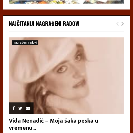
NAJČITANIJI NAGRAĐENI RADOVI
nagrađeni radovi
Vida Nenadić – Moja šaka peska u
vremenu...