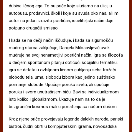
dubine ličnog ega. To su priče koje slušamo na ulici, u
autobusu, prodavnici, školi i koje su svuda oko nas, ali im
autor na jedan izrazito poetičan, isceliteljski način daje
potpuno drugačiji smisao.
I kada se na dečji način iščuđuje, i kada sa sigurnošću
mudrog starca zaključuje, Danijela Milosavljević uvek
mudruje na svoj nenametljivi poetični način. Igra se filozofa
u dečjem spontanom pitanju dotičući socijalnu tematiku;
igra se deteta u ozbiljnom ličnom gubljenju sebe tražeći
slobodu tela, uma, slobodu izbora kao jedino suštinsko
poimanje slobode. Upućuje poruku svetu, ali upućuje
poruku i svom unutrašnjem biću. Bavi se individualizmom
isto koliko i globalizmom. Ukazuje nam na to da je
bezgranični kosmos mali u poređenju sa našom dušom…
Kroz njene priče provejavaju legende dalekih naroda, pariski
bistroi, čudni obrti u kompjuterskim igrama, novosadska