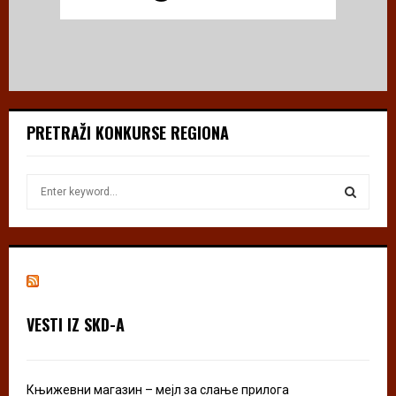
PRETRAŽI KONKURSE REGIONA
S
e
a
S
r
c
E
h
f
A
o
VESTI IZ SKD-A
r
R
:
C
Књижевни магазин – мејл за слање прилога