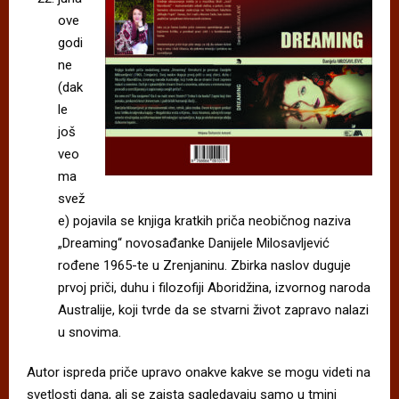
ove
godi
ne
(dak
le
još
veo
ma
svež
e) pojavila se knjiga kratkih priča neobičnog naziva
„Dreaming“ novosađanke Danijele Milosavljević
rođene 1965-te u Zrenjaninu. Zbirka naslov duguje
prvoj priči, duhu i filozofiji Aboridžina, izvornog naroda
Australije, koji tvrde da se stvarni život zapravo nalazi
u snovima.
Autor ispreda priče upravo onakve kakve se mogu videti na
svetlosti dana, ali se zaista sagledavaju samo u tmini