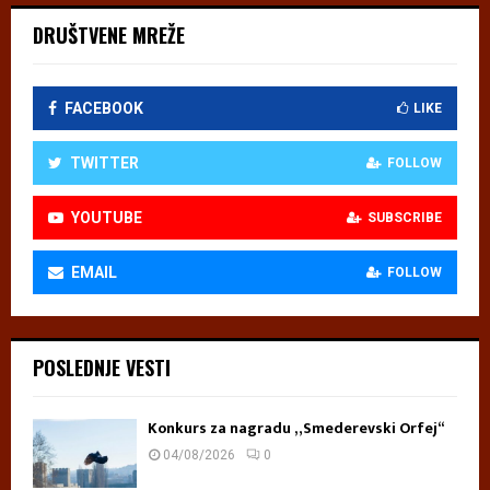
DRUŠTVENE MREŽE
FACEBOOK
LIKE
TWITTER
FOLLOW
YOUTUBE
SUBSCRIBE
EMAIL
FOLLOW
POSLEDNJE VESTI
Konkurs za nagradu „Smederevski Orfej“
04/08/2026
0