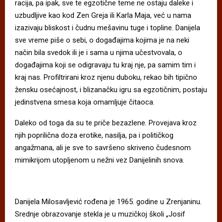
racija, pa ipak, sve te egzotične teme ne ostaju daleke i
uzbudljive kao kod Zen Greja ili Karla Maja, već u nama
izazivaju bliskost i čudnu mešavinu tuge i topline. Danijela
sve vreme piše o sebi, o događajima kojima je na neki
način bila svedok ili je i sama u njima učestvovala, o
događajima koji se odigravaju tu kraj nje, pa samim tim i
kraj nas. Profiltrirani kroz njenu duboku, rekao bih tipično
žensku osećajnost, i blizanačku igru sa egzotičnim, postaju
jedinstvena smesa koja omamljuje čitaoca.
Daleko od toga da su te priče bezazlene. Provejava kroz
njih poprilična doza erotike, nasilja, pa i političkog
angažmana, ali je sve to savršeno skriveno čudesnom
mimikrijom utopljenom u nežni vez Danijelinih snova.
Danijela Milosavljević rođena je 1965. godine u Zrenjaninu.
Srednje obrazovanje stekla je u muzičkoj školi „Josif