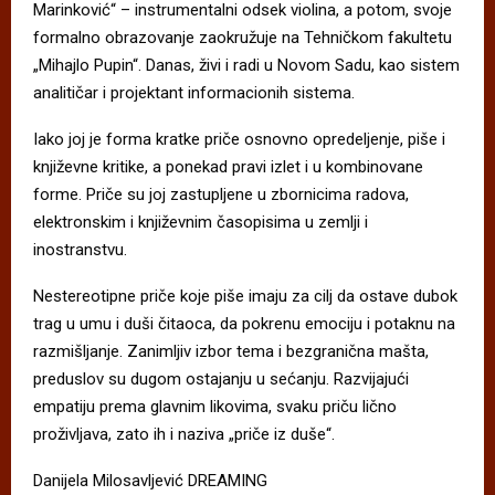
Marinković“ – instrumentalni odsek violina, a potom, svoje
formalno obrazovanje zaokružuje na Tehničkom fakultetu
„Mihajlo Pupin“. Danas, živi i radi u Novom Sadu, kao sistem
analitičar i projektant informacionih sistema.
Iako joj je forma kratke priče osnovno opredeljenje, piše i
književne kritike, a ponekad pravi izlet i u kombinovane
forme. Priče su joj zastupljene u zbornicima radova,
elektronskim i književnim časopisima u zemlji i
inostranstvu.
Nestereotipne priče koje piše imaju za cilj da ostave dubok
trag u umu i duši čitaoca, da pokrenu emociju i potaknu na
razmišljanje. Zanimljiv izbor tema i bezgranična mašta,
preduslov su dugom ostajanju u sećanju. Razvijajući
empatiju prema glavnim likovima, svaku priču lično
proživljava, zato ih i naziva „priče iz duše“.
Danijela Milosavljević DREAMING