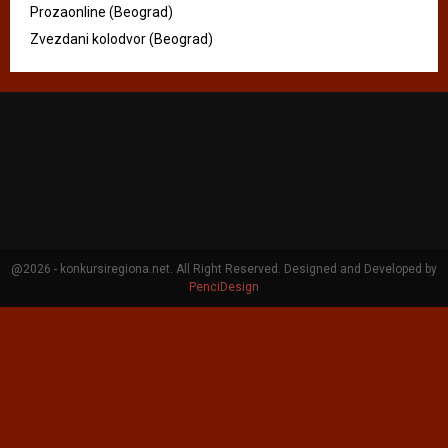
Prozaonline (Beograd)
Zvezdani kolodvor (Beograd)
@2026 - konkursiregiona.net. All Right Reserved. Designed and Developed by
PenciDesign