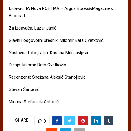
Izdavač: IA Nova POETIKA – Argus Books&Magazines,
Beograd
Za izdavača: Lazar Janić
Glavni i odgovorni urednik: Milomir Bata Cvetković
Naslovna fotografija: Kristina Milosavljević
Dizajn: Milomir Bata Cvetković
Recenzenti: Snežana Aleksić Stanojlović
Stevan Šarčević
Mirjana Štefanicki Antonić
SHARE
0