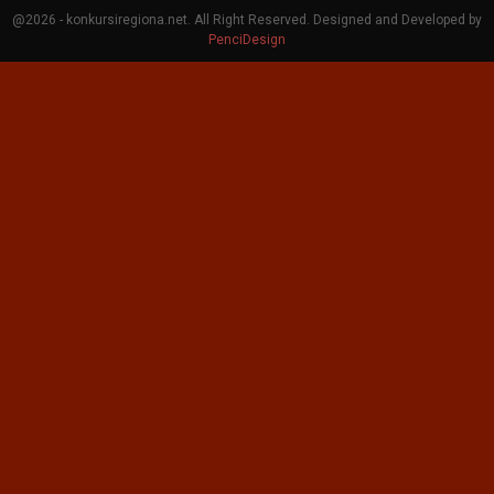
@2026 - konkursiregiona.net. All Right Reserved. Designed and Developed by
PenciDesign