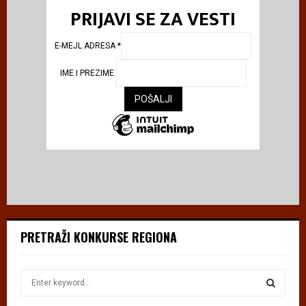
PRIJAVI SE ZA VESTI
E-MEJL ADRESA
*
IME I PREZIME
PRETRAŽI KONKURSE REGIONA
S
e
a