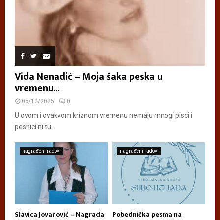
Vida Nenadić – Moja šaka peska u
vremenu...
05/12/2025
0
U ovom i ovakvom kriznom vremenu nemaju mnogi pisci i
pesnici ni tu...
nagrađeni radovi
nagrađeni radovi
Slavica Jovanović – Nagrada
Pobednička pesma na