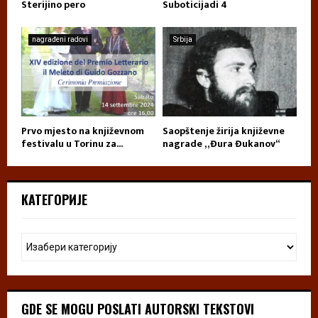
Sterijino pero
Suboticijadi 4
nagrađeni radovi
Srbija
Prvo mjesto na književnom
Saopštenje žirija književne
festivalu u Torinu za...
nagrade „Đura Đukanov“
КАТЕГОРИЈЕ
GDE SE MOGU POSLATI AUTORSKI TEKSTOVI