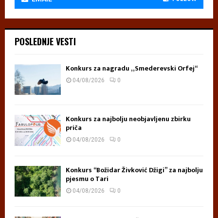
POSLEDNJE VESTI
Konkurs za nagradu „Smederevski Orfej“
04/08/2026
0
Konkurs za najbolju neobjavljenu zbirku
priča
04/08/2026
0
Konkurs “Božidar Živković Džigi” za najbolju
pjesmu o Tari
04/08/2026
0