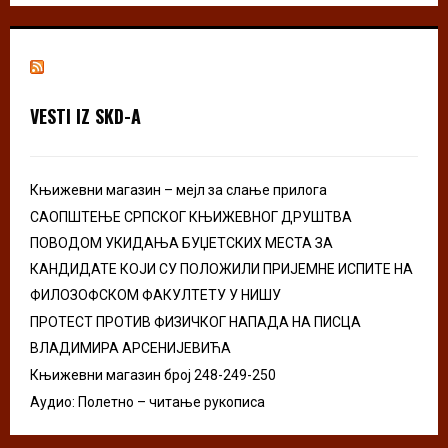
S
r
c
E
h
f
A
o
VESTI IZ SKD-A
r
R
:
C
Књижевни магазин – мејл за слање прилога
H
САОПШТЕЊЕ СРПСКОГ КЊИЖЕВНОГ ДРУШТВА
ПОВОДОМ УКИДАЊА БУЏЕТСКИХ МЕСТА ЗА
КАНДИДАТЕ КОЈИ СУ ПОЛОЖИЛИ ПРИЈЕМНЕ ИСПИТЕ НА
ФИЛОЗОФСКОМ ФАКУЛТЕТУ У НИШУ
ПРОТЕСТ ПРОТИВ ФИЗИЧКОГ НАПАДА НА ПИСЦА
ВЛАДИМИРА АРСЕНИЈЕВИЋА
Књижевни магазин број 248-249-250
Аудио: Полетно – читање рукописа