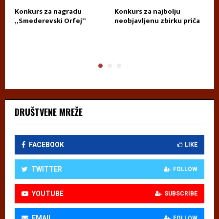
Konkurs za nagradu
Konkurs za najbolju
П
„Smederevski Orfej“
neobjavljenu zbirku priča
А
DRUŠTVENE MREŽE
FACEBOOK
LIKE
TWITTER
FOLLOW
YOUTUBE
SUBSCRIBE
EMAIL
FOLLOW