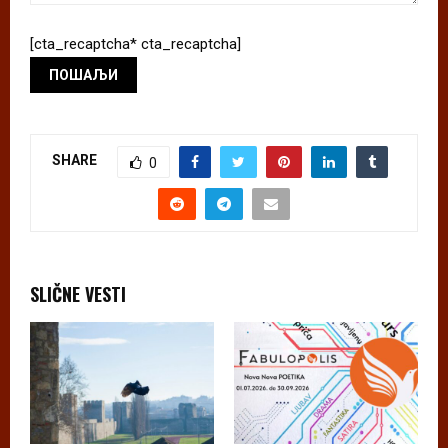
[cta_recaptcha* cta_recaptcha]
SHARE
0
SLIČNE VESTI