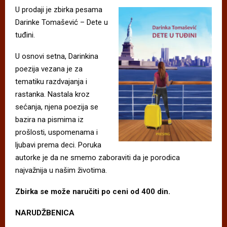
U prodaji je zbirka pesama
Darinke Tomašević – Dete u
tuđini.
U osnovi setna, Darinkina
poezija vezana je za
tematiku razdvajanja i
rastanka. Nastala kroz
sećanja, njena poezija se
bazira na pismima iz
prošlosti, uspomenama i
ljubavi prema deci. Poruka
autorke je da ne smemo zaboraviti da je porodica
najvažnija u našim životima.
Zbirka se može naručiti po ceni od 400 din.
NARUDŽBENICA