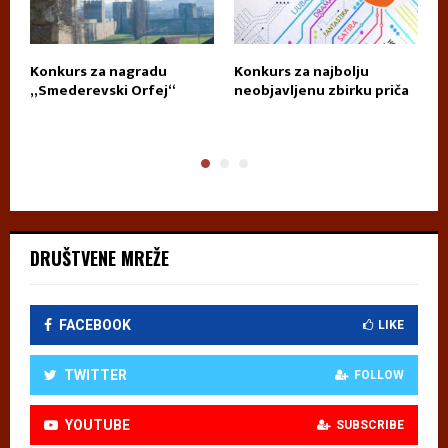
za
Konkurs za nagradu
Konkurs za najbolju
K
„Smederevski Orfej“
neobjavljenu zbirku priča
D
T
DRUŠTVENE MREŽE
FACEBOOK
LIKE
TWITTER
FOLLOW
YOUTUBE
SUBSCRIBE