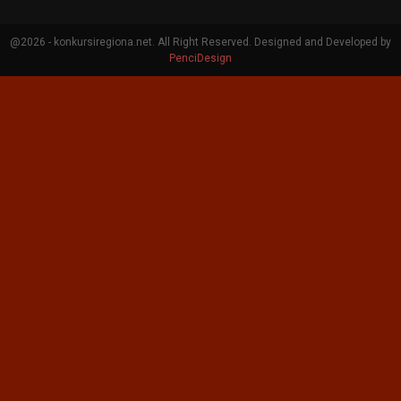
@2026 - konkursiregiona.net. All Right Reserved. Designed and Developed by
PenciDesign