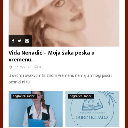
Vida Nenadić – Moja šaka peska u
vremenu...
05/12/2025
0
U ovom i ovakvom kriznom vremenu nemaju mnogi pisci i
pesnici ni tu...
nagrađeni radovi
nagrađeni radovi