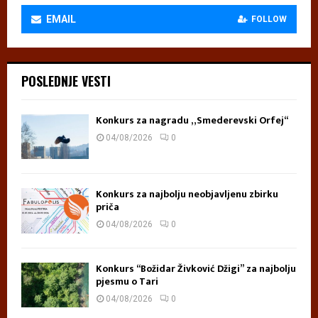
EMAIL
FOLLOW
POSLEDNJE VESTI
Konkurs za nagradu „Smederevski Orfej“
04/08/2026
0
Konkurs za najbolju neobjavljenu zbirku
priča
04/08/2026
0
Konkurs “Božidar Živković Džigi” za najbolju
pjesmu o Tari
04/08/2026
0