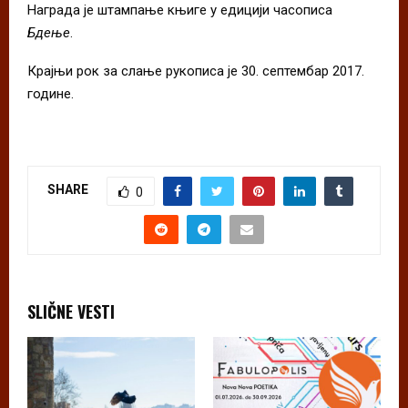
Награда је штампање књиге у едицији часописа
Бдење
.
Крајњи рок за слање рукописа је 30. септембар 2017.
године.
SHARE
0
SLIČNE VESTI