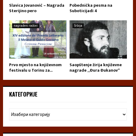
Slavica Jovanović – Nagrada
Pobednička pesma na
Sterijino pero
Suboticijadi 4
nagrađeni radovi
Srbija
Prvo mjesto na književnom
Saopštenje žirija književne
festivalu u Torinu za...
nagrade „Đura Đukanov“
КАТЕГОРИЈЕ