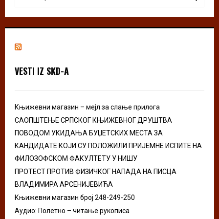
e
a
S
r
c
E
h
f
A
o
VESTI IZ SKD-A
r
R
:
C
Књижевни магазин – мејл за слање прилога
H
САОПШТЕЊЕ СРПСКОГ КЊИЖЕВНОГ ДРУШТВА
ПОВОДОМ УКИДАЊА БУЏЕТСКИХ МЕСТА ЗА
КАНДИДАТЕ КОЈИ СУ ПОЛОЖИЛИ ПРИЈЕМНЕ ИСПИТЕ НА
ФИЛОЗОФСКОМ ФАКУЛТЕТУ У НИШУ
ПРОТЕСТ ПРОТИВ ФИЗИЧКОГ НАПАДА НА ПИСЦА
ВЛАДИМИРА АРСЕНИЈЕВИЋА
Књижевни магазин број 248-249-250
Аудио: Полетно – читање рукописа