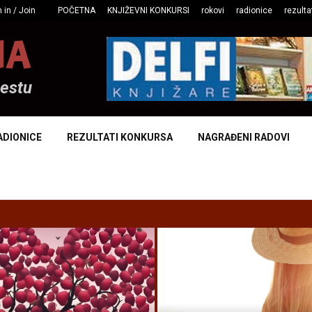
 in / Join
POČETNA
KNJIŽEVNI KONKURSI
rokovi
radionice
rezulta
NA
mestu
ADIONICE
REZULTATI KONKURSA
NAGRAĐENI RADOVI