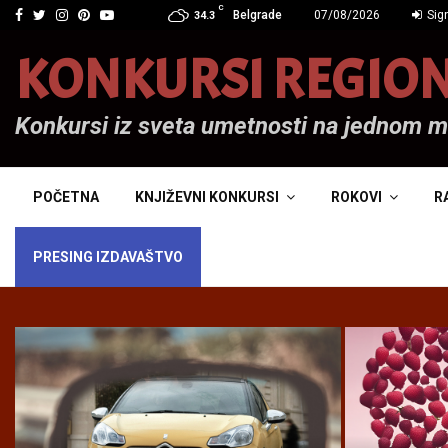
C
Facebook
Twitter
Instagram
Pinterest
Youtube
Belgrade
07/08/2026
Sign
34.3
KONKURSI REGIO
Konkursi iz sveta umetnosti na jednom 
POČETNA
KNJIŽEVNI KONKURSI
ROKOVI
R
PRESING IZDAVAŠTVO