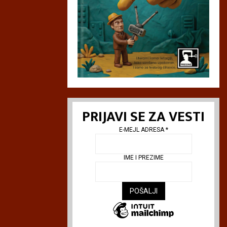
L
e
p
a
K
a
t
a
PRIJAVI SE ZA VESTI
E-MEJL ADRESA
*
IME I PREZIME