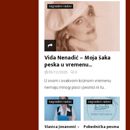
nagrađeni radovi
Vida Nenadić – Moja šaka
peska u vremenu...
05/12/2025
0
U ovom i ovakvom kriznom vremenu
nemaju mnogi pisci i pesnici ni tu...
nagrađeni radovi
nagrađeni radovi
Slavica Jovanović –
Pobednička pesma