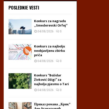
S
M
POSLEDNJE VESTI
t
a
i
l
g
i
Konkurs za nagradu
n
n
„Smederevski Orfej“
i
a
04/08/2026
0
m
r
e
Konkurs za najbolju
neobjavljenu zbirku
priča
04/08/2026
0
Konkurs “Božidar
Živković Džigi” za
najbolju pjesmu o Tari
04/08/2026
0
Приказ романа „Крик“
Ане Атанасковић