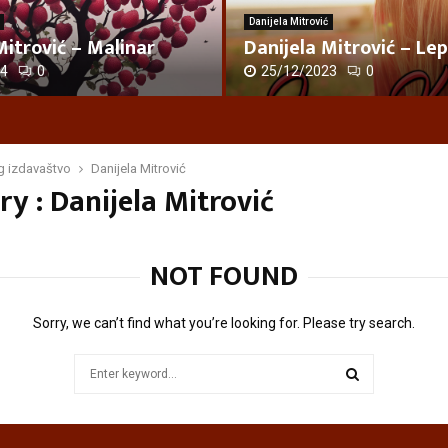
Danijela Mitrović
Mitrović – Malinar
Danijela Mitrović – Le
4
0
25/12/2023
0
D
a
n
i
g izdavaštvo
Danijela Mitrović
y : Danijela Mitrović
j
e
l
a
NOT FOUND
M
i
t
Sorry, we can’t find what you’re looking for. Please try search.
r
o
Search
v
for:
i
SEARCH
ć
–