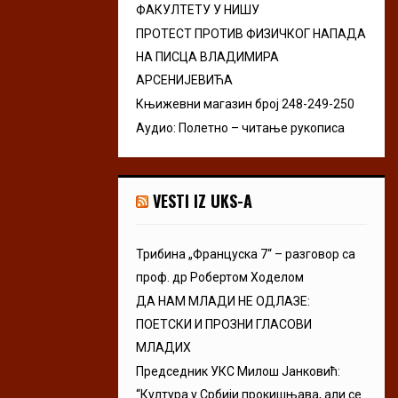
ФАКУЛТЕТУ У НИШУ
ПРОТЕСТ ПРОТИВ ФИЗИЧКОГ НАПАДА
НА ПИСЦА ВЛАДИМИРА
АРСЕНИЈЕВИЋА
Књижевни магазин број 248-249-250
Аудио: Полетно – читање рукописа
VESTI IZ UKS-A
Трибина „Француска 7“ – разговор са
проф. др Робертом Ходелом
ДА НАМ МЛАДИ НЕ ОДЛАЗЕ:
ПОЕТСКИ И ПРОЗНИ ГЛАСОВИ
МЛАДИХ
Председник УКС Милош Јанковић:
“Култура у Србији прокишњава, али се