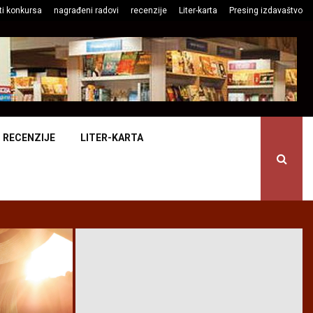
ti konkursa
nagrađeni radovi
recenzije
Liter-karta
Presing izdavaštvo
RECENZIJE
LITER-KARTA