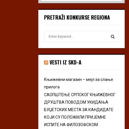
PRETRAŽI KONKURSE REGIONA
S
e
a
S
r
c
E
VESTI IZ SKD-A
h
f
A
o
Књижевни магазин – мејл за слање
r
R
прилога
:
C
САОПШТЕЊЕ СРПСКОГ КЊИЖЕВНОГ
ДРУШТВА ПОВОДОМ УКИДАЊА
H
БУЏЕТСКИХ МЕСТА ЗА КАНДИДАТЕ
КОЈИ СУ ПОЛОЖИЛИ ПРИЈЕМНЕ
ИСПИТЕ НА ФИЛОЗОФСКОМ