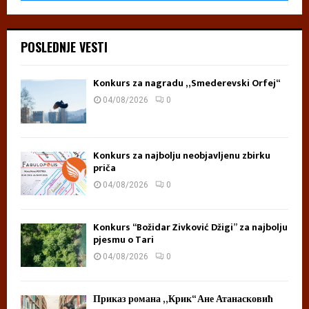
ч
и
POSLEDNJE VESTI
Konkurs za nagradu „Smederevski Orfej“
04/08/2026
0
Konkurs za najbolju neobjavljenu zbirku
priča
04/08/2026
0
Konkurs “Božidar Živković Džigi” za najbolju
pjesmu o Tari
04/08/2026
0
Приказ романа „Крик“ Ане Атанасковић