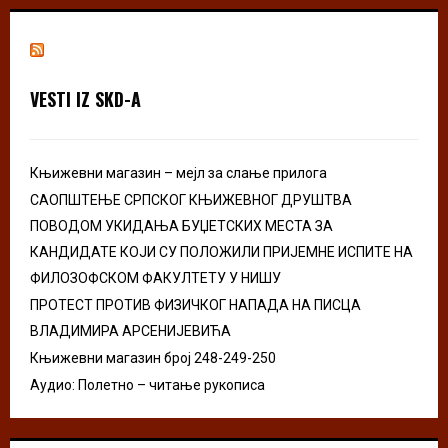
r
c
E
h
f
A
o
VESTI IZ SKD-A
r
R
:
C
Књижевни магазин – мејл за слање прилога
H
САОПШТЕЊЕ СРПСКОГ КЊИЖЕВНОГ ДРУШТВА
ПОВОДОМ УКИДАЊА БУЏЕТСКИХ МЕСТА ЗА
КАНДИДАТЕ КОЈИ СУ ПОЛОЖИЛИ ПРИЈЕМНЕ ИСПИТЕ НА
ФИЛОЗОФСКОМ ФАКУЛТЕТУ У НИШУ
ПРОТЕСТ ПРОТИВ ФИЗИЧКОГ НАПАДА НА ПИСЦА
ВЛАДИМИРА АРСЕНИЈЕВИЋА
Књижевни магазин број 248-249-250
Аудио: Полетно – читање рукописа