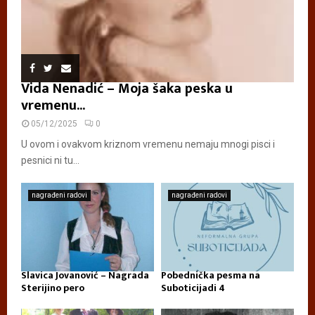
Vida Nenadić – Moja šaka peska u
vremenu...
05/12/2025
0
U ovom i ovakvom kriznom vremenu nemaju mnogi pisci i
pesnici ni tu...
nagrađeni radovi
nagrađeni radovi
Slavica Jovanović – Nagrada
Pobednička pesma na
Sterijino pero
Suboticijadi 4