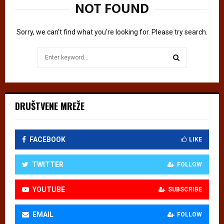
NOT FOUND
Р
а
н
Sorry, we can’t find what you’re looking for. Please try search.
ђ
е
Search
л
for:
о
SEARCH
в
и
DRUŠTVENE MREŽE
ћ
–
Г
л
FACEBOOK
LIKE
е
д
TWITTER
FOLLOW
а
ј
м
YOUTUBE
SUBSCRIBE
е
у
EMAIL
FOLLOW
о