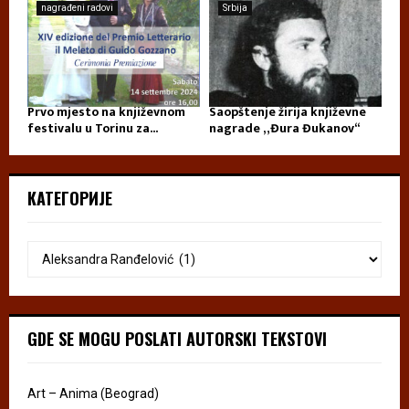
nagrađeni radovi
Srbija
Prvo mjesto na književnom
Saopštenje žirija književne
festivalu u Torinu za...
nagrade „Đura Đukanov“
КАТЕГОРИЈЕ
GDE SE MOGU POSLATI AUTORSKI TEKSTOVI
Art – Anima (Beograd)