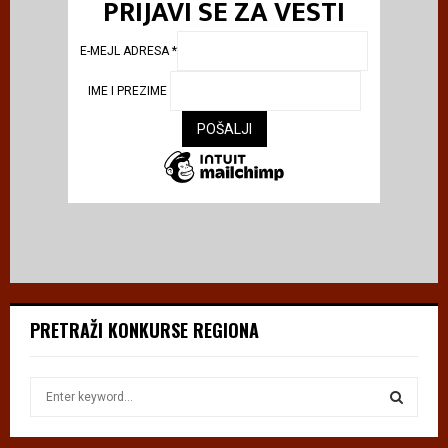
PRIJAVI SE ZA VESTI
E-MEJL ADRESA
*
IME I PREZIME
PRETRAŽI KONKURSE REGIONA
S
e
a
S