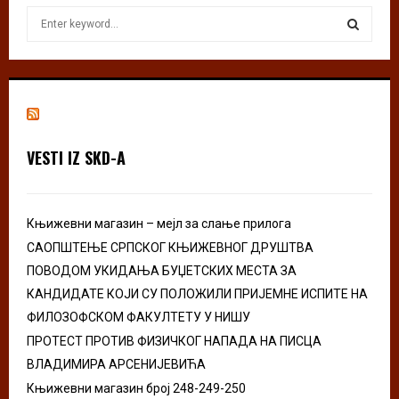
S
e
a
S
r
c
E
h
f
A
o
VESTI IZ SKD-A
r
R
:
C
Књижевни магазин – мејл за слање прилога
H
САОПШТЕЊЕ СРПСКОГ КЊИЖЕВНОГ ДРУШТВА
ПОВОДОМ УКИДАЊА БУЏЕТСКИХ МЕСТА ЗА
КАНДИДАТЕ КОЈИ СУ ПОЛОЖИЛИ ПРИЈЕМНЕ ИСПИТЕ НА
ФИЛОЗОФСКОМ ФАКУЛТЕТУ У НИШУ
ПРОТЕСТ ПРОТИВ ФИЗИЧКОГ НАПАДА НА ПИСЦА
ВЛАДИМИРА АРСЕНИЈЕВИЋА
Књижевни магазин број 248-249-250