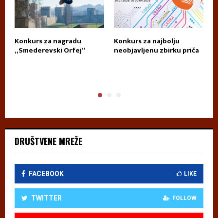
Konkurs za nagradu
Konkurs za najbolju
П
„Smederevski Orfej“
neobjavljenu zbirku priča
А
DRUŠTVENE MREŽE
FACEBOOK
LIKE
TWITTER
FOLLOW