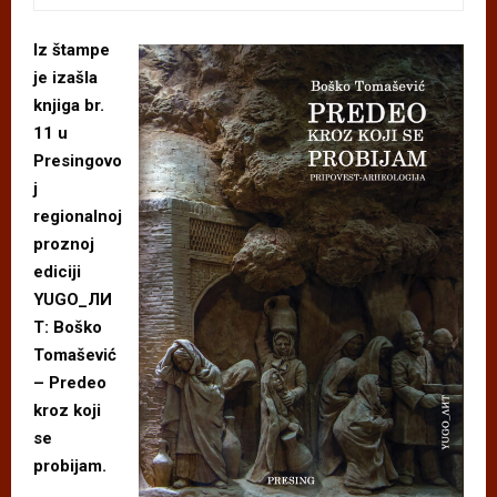
Iz štampe
je izašla
knjiga br.
11 u
Presingovo
j
regionalnoj
proznoj
ediciji
YUGO_ЛИ
Т: Boško
Tomašević
– Predeo
kroz koji
se
probijam.