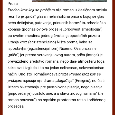
Proza
Predeo kroz koji se probijam
nije roman u klasičnom smislu
reči. To je „priča“ glasa, melanholična priča u kojoj se glas
seća detinjstva, putovanja, prinudnih boravišta; arheološko
kopanje (podnaslov ove proze je „pripovest arheologija“)
po svetim mestima jednog života, geopoetičkih prizora
lutanja kroz (egzistencijalno) Ništa prema, kako se
ispostavlja, (egzistencijalnom) Ničemu. Ova proza ne
„priča“, jer prema verovanju ovog autora, priča (intriga) je
prevaziđeno sredstvo romana, nego daje atmosferu toga
kako svet izgleda, i to na jedan nelinearan, sekvencioniran
način. Ono što Tomaševićeva proza
Predeo kroz koji se
probijam
ispisuje nije drama „događaja“ (Ereignis), no čisti
lirizam bivstovanja, pre pustolovina pisanja, nego pisanje
(pripovedanje) pustolovine, a u slavu „novog romana“ („le
roman nouveau“) na srpskim prostorima retko korišćenog
prosedea.