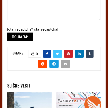
[cta_recaptcha* cta_recaptcha]
SHARE
0
SLIČNE VESTI