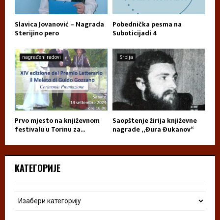
Slavica Jovanović – Nagrada
Pobednička pesma na
Sterijino pero
Suboticijadi 4
nagrađeni radovi
Srbija
Prvo mjesto na književnom
Saopštenje žirija književne
festivalu u Torinu za...
nagrade „Đura Đukanov“
КАТЕГОРИЈЕ