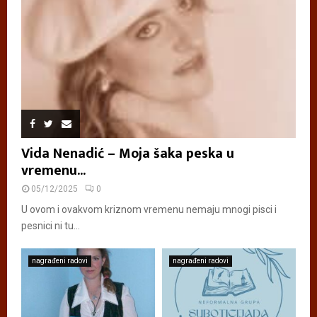
Vida Nenadić – Moja šaka peska u
vremenu...
05/12/2025
0
U ovom i ovakvom kriznom vremenu nemaju mnogi pisci i
pesnici ni tu...
nagrađeni radovi
nagrađeni radovi