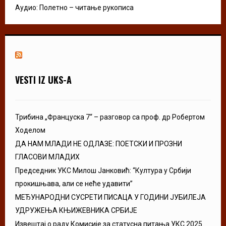
Аудио: Полетно – читање рукописа
VESTI IZ UKS-A
Трибина „Француска 7“ – разговор са проф. др Робертом
Ходелом
ДА НАМ МЛАДИ НЕ ОДЛАЗЕ: ПОЕТСКИ И ПРОЗНИ
ГЛАСОВИ МЛАДИХ
Председник УКС Милош Јанковић: “Култура у Србији
прокишњава, али се неће удавити”
МЕЂУНАРОДНИ СУСРЕТИ ПИСАЦА У ГОДИНИ ЈУБИЛЕЈА
УДРУЖЕЊА КЊИЖЕВНИКА СРБИЈЕ
Извештај о раду Комисије за статусна питања УКС 2025.