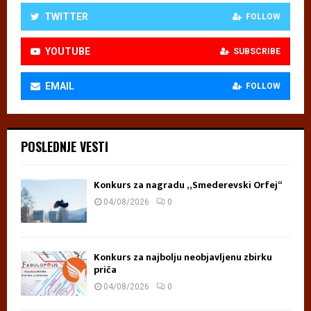
TWITTER
FOLLOW
YOUTUBE
SUBSCRIBE
EMAIL
FOLLOW
POSLEDNJE VESTI
Konkurs za nagradu „Smederevski Orfej“
04/08/2026
0
Konkurs za najbolju neobjavljenu zbirku
priča
04/08/2026
0