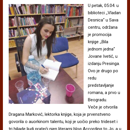
U petak, 05.04. u
biblioteci ,,Vladan
Desnica“ u Sava
centru, održana
je promocija
knjige ,,Bila
jednom jedna“
Jovane Ivetić, u
izdanju Presinga.
Ovo je drugo po
redu
predstavljanje
romana, a prvo u
Beogradu.
Veče je otvorila
Dragana Marković, lektorka knjige, koja je prvenstveno
govorila o auorkinom talentu, koji je uočio preko trideset i
tri hiljade ljudi prateći njen literarni blog According to Jo; a u