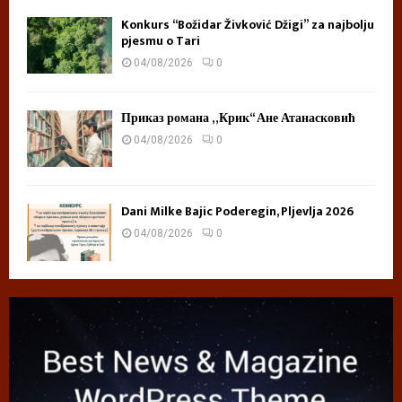
Konkurs “Božidar Živković Džigi” za najbolju
pjesmu o Tari
04/08/2026
0
Приказ романа „Крик“ Ане Атанасковић
04/08/2026
0
Dani Milke Bajic Poderegin, Pljevlja 2026
04/08/2026
0