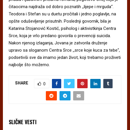
čitaocima najdraža od dobro poznatih ,,lijepe i mrguda“.
Teodora i Stefan su u duetu pročitali i jedno poglavlje, na
opšte oduševljenje prisutnih. Poslednji govornik, bila je
Katarina Stojanović Kostić, psiholog i aktivistkinja Centra
Srce, koja je vrlo predano govorila o prevenciji suicida.
Nakon njenog izlaganja, Jovana je zatvorila druženje
upravo sa sloganom Centra Srce ,,srce koje kuca za tebe“,
podsetivši sve da imamo jedan život, koji trebamo proživeti
najbolje što možemo.
SHARE
0
SLIČNE VESTI