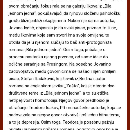
svom obraćanju fokusirala se na galeriju likova iz ,,Bila
jednom jedna“, pokušavajući da njihovu složenu psihološku
građu bliže približi okupljenima. Nakon nje sama autorka,
Jovana Ivetić, objasnila je da svaki pisac, priznao to ili ne,
među likovima koje sam stvori ima svoje omiljene, te
otkrila da je u njenom slučaju to baš anti-protogonista
romana ,,Bila jednom jedna“. Osim toga, pričala je o
procesu nastanka njenog prvenca, od same ideje do
odlične saradnje sa Presingom. Na posebno Jovanino
zadovoljstvo, među govornicima se našao i njen omiljeni
pisac, Stefan Radaković, književnik iz Berlina i autor
romana na engleskom jeziku ,,Zašto“, koji je otvorio dve
društvene teme iz ,,Bila jednom jedna“, a to su etička
netrpeljivost i homofobija. Njegov govor predhodio je
obraćanju Teodore Isakov, PR menadžerke autorke, koja se
nadovezala na njegov govor otvorivši još jednu bitnu temu,
a to je depresija. Osim toga, Teodora je posebnu pažnju
pridala i ljubavnim pričama romana, pogotovo onoj koja je