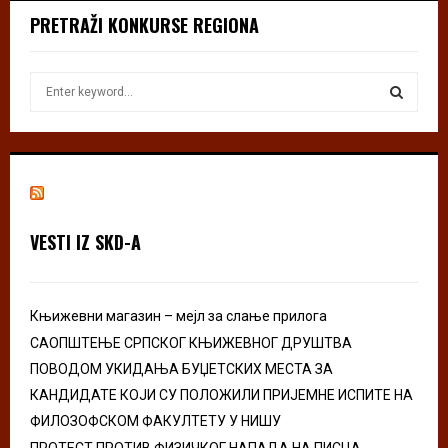
PRETRAŽI KONKURSE REGIONA
S
e
a
S
r
c
E
h
f
A
o
VESTI IZ SKD-A
r
R
:
C
Књижевни магазин – мејл за слање прилога
H
САОПШТЕЊЕ СРПСКОГ КЊИЖЕВНОГ ДРУШТВА
ПОВОДОМ УКИДАЊА БУЏЕТСКИХ МЕСТА ЗА
КАНДИДАТЕ КОЈИ СУ ПОЛОЖИЛИ ПРИЈЕМНЕ ИСПИТЕ НА
ФИЛОЗОФСКОМ ФАКУЛТЕТУ У НИШУ
ПРОТЕСТ ПРОТИВ ФИЗИЧКОГ НАПАДА НА ПИСЦА