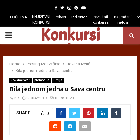
Facebook
Twitter
Instagram
Pinterest
Youtube
KNJIŽEVNI
rezultati
nagrađeni
POČETNA
rokovi
radionice
r
KONKURSI
konkursa
radovi
Konkursi
PRIMARY
regiona
MENU
Home
Presing izdavaštvo
Jovana Ivetić
Bila jednom jedna u Sava centru
Jovana Ivetić
promocije
Srbija
Bila jednom jedna u Sava centru
by
KR
15/04/2019
0
1328
SHARE
0