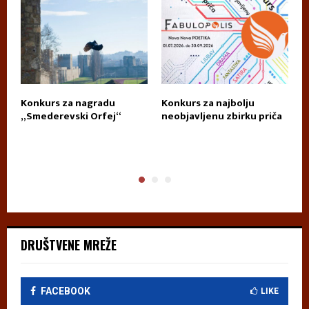
Konkurs za nagradu
Konkurs za najbolju
П
„Smederevski Orfej“
neobjavljenu zbirku priča
А
DRUŠTVENE MREŽE
FACEBOOK
LIKE