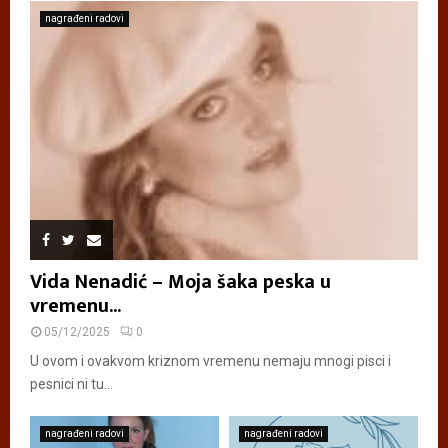
nagrađeni radovi
Vida Nenadić – Moja šaka peska u
vremenu...
05/12/2025
0
U ovom i ovakvom kriznom vremenu nemaju mnogi pisci i
pesnici ni tu...
nagrađeni radovi
nagrađeni radovi