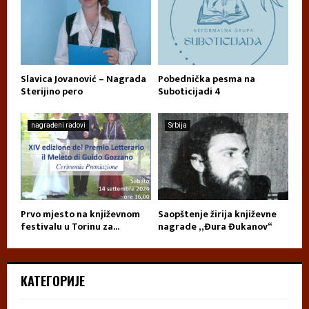
Slavica Jovanović – Nagrada
Pobednička pesma na
Sterijino pero
Suboticijadi 4
nagrađeni radovi
Srbija
Prvo mjesto na književnom
Saopštenje žirija književne
festivalu u Torinu za...
nagrade „Đura Đukanov“
КАТЕГОРИЈЕ