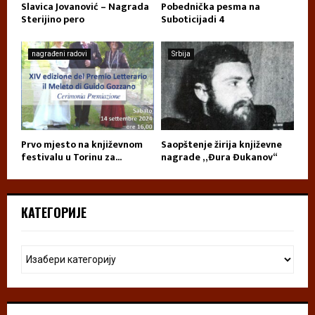
Slavica Jovanović – Nagrada
Pobednička pesma na
Sterijino pero
Suboticijadi 4
nagrađeni radovi
Srbija
Prvo mjesto na književnom
Saopštenje žirija književne
festivalu u Torinu za...
nagrade „Đura Đukanov“
КАТЕГОРИЈЕ