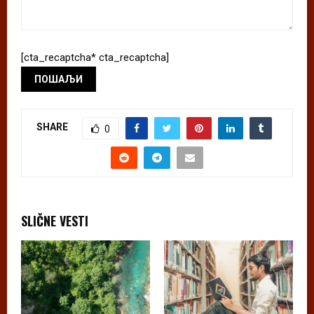
[cta_recaptcha* cta_recaptcha]
SHARE
0
SLIČNE VESTI