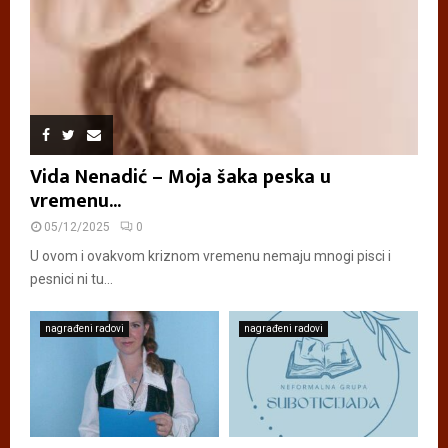
Vida Nenadić – Moja šaka peska u
vremenu...
05/12/2025
0
U ovom i ovakvom kriznom vremenu nemaju mnogi pisci i
pesnici ni tu...
nagrađeni radovi
nagrađeni radovi