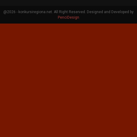
@2026 - konkursiregiona.net. All Right Reserved. Designed and Developed by
PenciDesign