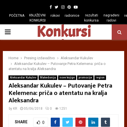
Facebook
Twitter
Instagram
Pinterest
Youtube
KNJIŽEVNI
rezultati
nagrađeni
POČETNA
rokovi
radionice
r
KONKURSI
konkursa
radovi
Konkursi
PRIMARY
regiona
MENU
Home
Presing izdavaštvo
Aleksandar Kukulev
Aleksandar Kukulev – Putovanje Petra Kelemena: priča o
atentatu na kralja Aleksandra
Aleksandar Kukulev
Makedonija
nove knjige
promocije
region
Aleksandar Kukulev – Putovanje Petra
Kelemena: priča o atentatu na kralja
Aleksandra
by
KR
05/06/2018
0
1251
SHARE
0