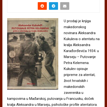
U prodaji je knjiga
makedonskog
novinara Aleksandra
Kukuleva o atentatu na
kralja Aleksandra
Karađorđevića 1934. u
Marseju – Putovanje
Petra Kelemena.
Kukulev opisuje
pripreme za atentat,
život hrvatskih i
makedonskih
zaverenika u
kampovima u Mađarskoj, putovanja u Francusku, doček
kralja Aleksandra u Marseju, psihološke profile atentatora.