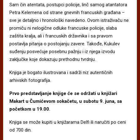
Sam čin atentata, postupci policije, linč samog atantatora
Petra Kelemena od strane gnevnih francuskih građana –
sve je detaljno i hronološki navedeno. Ovom istraživaču ne
promiču ni nelogične odluke francuske policije, slaba
zaštita kralja, ali i francuskih državnika i sa pravom
postavlja pitanja o postojanju zavere. Takođe, Kukulev
suđenju posvećuje posebnu pažnju i iz njega izvodu
zaključke koje dokazuju prethodnu tvrdnju.
Knjiga je bogato ilustrovana i sadrži niz autentičnih
arhivskih fotografija.
Prvo predstavljanje knjige će se održati u knjižari
Makart u Čumićevom sokačetu, u subotu 9. juna, sa
početkom u 19.00.
Knjiga se može kupiti u knjižarama Delfi ili naručiti po ceni
od 700 din.