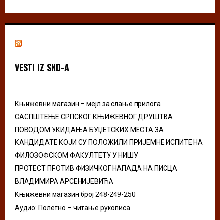
a
S
r
c
E
h
f
A
o
VESTI IZ SKD-A
r
R
:
C
Књижевни магазин – мејл за слање прилога
H
САОПШТЕЊЕ СРПСКОГ КЊИЖЕВНОГ ДРУШТВА
ПОВОДОМ УКИДАЊА БУЏЕТСКИХ МЕСТА ЗА
КАНДИДАТЕ КОЈИ СУ ПОЛОЖИЛИ ПРИЈЕМНЕ ИСПИТЕ НА
ФИЛОЗОФСКОМ ФАКУЛТЕТУ У НИШУ
ПРОТЕСТ ПРОТИВ ФИЗИЧКОГ НАПАДА НА ПИСЦА
ВЛАДИМИРА АРСЕНИЈЕВИЋА
Књижевни магазин број 248-249-250
Аудио: Полетно – читање рукописа